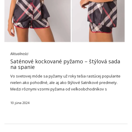
Aktualności
Saténové kockované pyžamo – štýlová sada
na spanie
Vo svetovej móde sa pyžamy už roky tešia rastúcej popularite
nielen ako pohodlné, ale aj ako štýlové šatníkové predmety.
Medzi rôznymi vzormi
pyžama
od veľkoobchodníkov s
oblečením si zaslúži osobitné uznanie
saténové kockované
pyžamo
. Klasický dizajn v kombinácii s …
10 júna 2024