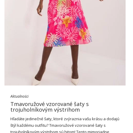
Aktualności
Tmavoružové vzorované šaty s
trojuholníkovým výstrihom
Hľadáte jedinečné
šaty
, ktoré zvýraznia vašu krásu a dodajú
štýl každému outfitu? Tmavoružové vzorované šaty s
trojuholníkovým výstrihom sú hitom! Tento mimoriadne