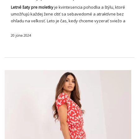
Letné
šaty
pre moletky
je kvintesencia pohodlia a štýlu, ktoré
umožňujú každej žene cítiť sa sebavedomé a atraktívne bez
ohľadu na veľkosť. Leto je čas, kedy chceme vyzerať sviežo a
žiarivo a správne zvolené šaty môžu robiť zázraky,
zdôrazňovať naše …
20 júna 2024