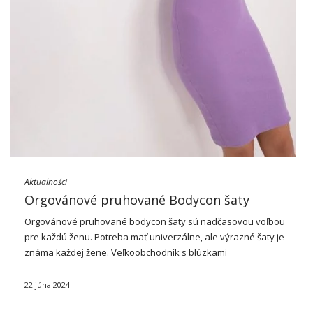
Aktualności
Orgovánové pruhované Bodycon šaty
Orgovánové
pruhované
bodycon
šaty
sú nadčasovou voľbou
pre každú ženu. Potreba mať univerzálne, ale výrazné šaty je
známa každej žene. Veľkoobchodník s blúzkami
FactoryPrice.eu reaguje na tieto potreby tým, že predstavuje
hitový produkt sezóny – fialové bodycon šaty s pruhom. …
22 júna 2024