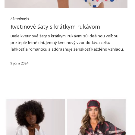
Aktualności
Kvetinové šaty s krátkym rukávom
Biele kvetinové
šaty
s krátkymi rukávmi sú ideálnou voľbou
pre teplé letné dni. Jemný kvetinový vzor dodáva celku
ľahkosť a romantiku a zdôrazňuje ženskosť každého vzhľadu.
Tieto šaty budú ideálne pre každodenné prechádzky aj výlety
do mesta s priateľmi. Vďaka …
9 júna 2024