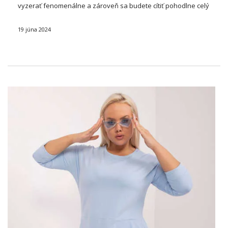
vyzerať fenomenálne a zároveň sa budete cítiť pohodlne celý
deň? Predstavujeme
viskózové šaty s koralovým vzorom
,
ktorý dokonale zapadá do ležérneho štýlu. Vyrobené …
19 júna 2024