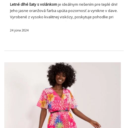
Letné dlhé
šaty
s volánkom
je ideálnym riešením pre teplé dni!
Jeho jasne oranžová farba upúta pozornosť a vynikne v dave.
Vyrobené z vysoko kvalitnej viskózy, poskytuje pohodlie pri
nosení aj v najteplejších dňoch.
Šaty
nemajú spojovací prvok,
ktorý mu …
24 júna 2024