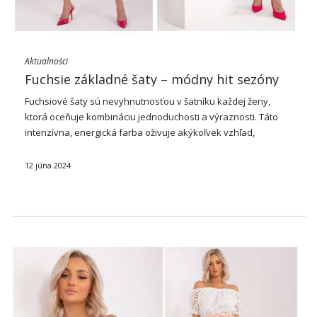
Aktualności
Fuchsie základné šaty – módny hit sezóny
Fuchsiové
šaty
sú nevyhnutnosťou v šatníku každej ženy,
ktorá oceňuje kombináciu jednoduchosti a výraznosti. Táto
intenzívna, energická farba oživuje akýkoľvek vzhľad,
priťahuje pozornosť a dodáva dôveru. Vďaka svojmu
všestrannému strihu sú základné šaty v odtieni fuchsie
12 júna 2024
ideálne pre každodenné aj …