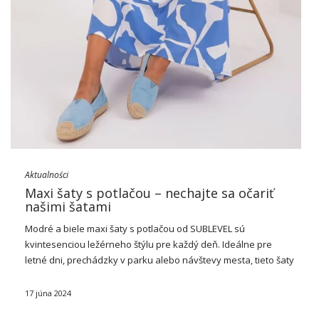
Aktualności
Maxi šaty s potlačou – nechajte sa očariť
našimi šatami
Modré a biele
maxi šaty
s potlačou od SUBLEVEL sú
kvintesenciou ležérneho štýlu pre každý deň. Ideálne pre
letné dni, prechádzky v parku alebo návštevy mesta, tieto
šaty
obohacujú šatník každej
ženy
. Jemný volánok v spodnej časti
nepochybne dodáva …
17 júna 2024