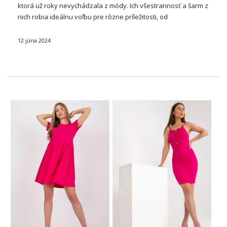
ktorá už roky nevychádzala z módy. Ich všestrannosť a šarm z
nich robia ideálnu voľbu pre rôzne príležitosti, od
každodenných prechádzok až po elegantné východy.
Kvetinové vzory dodávajú oblečeniu ľahkosť a …
12 júna 2024