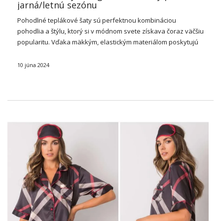
jarná/letnú sezónu
Pohodlné teplákové
šaty
sú perfektnou kombináciou
pohodlia a štýlu, ktorý si v módnom svete získava čoraz väčšiu
popularitu. Vďaka mäkkým, elastickým materiálom poskytujú
mikiny
pohodlie pri nosení po celý deň a zároveň vyzerajú
módne a moderne. Sú ideálne pre každodenný …
10 júna 2024