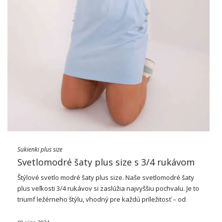
Sukienki plus size
Svetlomodré šaty plus size s 3/4 rukávom
Štýlové svetlo modré
šaty
plus size. Naše svetlomodré šaty
plus veľkosti 3/4 rukávov si zaslúžia najvyššiu pochvalu. Je to
triumf ležérneho štýlu, vhodný pre každú príležitosť – od
každodenných výletov po meste, cez letné prechádzky až po
prechádzky v parku. …