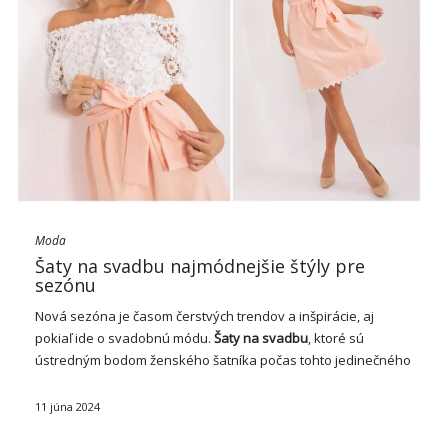
Moda
Šaty na svadbu najmódnejšie štýly pre
sezónu
Nová sezóna je časom čerstvých trendov a inšpirácie, aj
pokiaľ ide o svadobnú módu.
Šaty
na svadbu
, ktoré sú
ústredným bodom ženského šatníka počas tohto jedinečného
obdobia, neustále prechádzajú metamorfózou pod vplyvom
meniaceho sa vkusu a kreativity dizajnérov. Nájdenie …
11 júna 2024