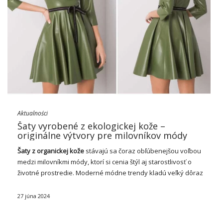
Aktualności
Šaty vyrobené z ekologickej kože –
originálne výtvory pre milovníkov módy
Šaty
z organickej kože
stávajú sa čoraz obľúbenejšou voľbou
medzi milovníkmi módy, ktorí si cenia štýl aj starostlivosť o
životné prostredie. Moderné módne
trendy
kladú
veľký
dôraz
na udržateľnosť a
šaty
vyrobené z umelej kože dokonale
zapadajú do tohto trendu. …
27 júna 2024