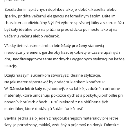
Zosúladením správnych doplnkov, ako je klobúk, kabelka alebo
šperky, pridáte večernú eleganciu neformálnym šatám. Dáte im
charakter a individuálny štýl. Pri výbere správnej látky a vzoru môžu
byť šaty ideálne ako na
pláž
, na prechádzku po meste, ako aj na
večernú večeru alebo večierok.
Všetky tieto vlastnosti robia
letné šaty pre
ženy
stanowią
nieodłączny element garderoby każdej kobiety w czasie upalnych
dni, umożliwiając tworzenie modnych i wygodnych stylizacji na każdą
okazję.
Dzięki naszym sukienkom stworzysz idealne stylizacje.
Na jaki materiał postawić by dodać sukienkom komfortu?
W
Dámske letné šaty
najvhodnejšie sú ľahké, vzdušné a prírodné
materiály
, ktoré umožňujú pokožke dýchať a poskytujú pohodlie pri
nosení v horúcich dňoch. Tu sú niektoré z najobľúbenejších
materiálov, ktoré dodávajú šatám funkčnosť:
Bavlna: Jedná sa o jeden z najobľúbenejších materiálov pre letné
šaty. Je prirodzený, mäkký, vzdušný a príjemný na dotyk.
Dámske