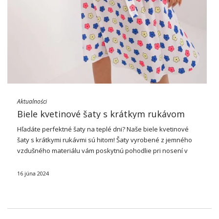
Aktualności
Biele kvetinové šaty s krátkym rukávom
Hľadáte perfektné
šaty
na teplé dni? Naše biele kvetinové
šaty s krátkymi rukávmi sú hitom! Šaty vyrobené z jemného
vzdušného materiálu vám poskytnú pohodlie pri nosení v
každom letnom počasí. Jeho romantický kvetinový dizajn a
ležérny štýl sú ideálne pre …
16 júna 2024