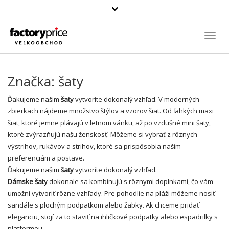
Szukaj
produktu
Toggl
Navig
Značka:
šaty
Ďakujeme našim
šaty
vytvoríte dokonalý vzhľad. V moderných
zbierkach nájdeme množstvo štýlov a vzorov šiat. Od ľahkých maxi
šiat, ktoré jemne plávajú v letnom vánku, až po vzdušné
mini šaty
,
ktoré zvýrazňujú našu ženskosť. Môžeme si vybrať z rôznych
výstrihov, rukávov a strihov, ktoré sa prispôsobia našim
preferenciám a postave.
Ďakujeme našim
šaty
vytvoríte dokonalý vzhľad.
Dámske šaty
dokonale sa kombinujú s rôznymi doplnkami, čo vám
umožní vytvoriť rôzne vzhľady. Pre pohodlie na pláži môžeme nosiť
sandále s plochým podpätkom alebo žabky. Ak chceme pridať
eleganciu, stojí za to staviť na ihličkové podpätky alebo espadrilky s
platformou.