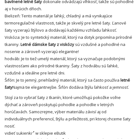
bavlnené letné šaty
dokonale odvádzajú vlhkosť, takže sú pohodlné
aj v horúcich dňoch.
Bielizeň: Tento materiál je ľahký, chladný a má vynikajúce
termoregulačné vlastnosti, takže je skvelý pre letné šaty. Ľanové
šaty vyzerajú štýlovo a dodávajú každému vzhľadu ľahkosť.
Viskóza: Je to syntetický materiál, ktorý na dotyk pripomína prírodné
tkaniny.
Letné dámske šaty z viskózy
sú vzdušné a pohodlné na
nosenie a zároveň vyzerajú elegantne!
hodváb: Je to tiež umelý materiál, ktorý sa vyznačuje podobnými
vlastnosťami ako prírodné tkaniny. Šaty z hodvábu sú ľahké,
vzdušné a ideálne pre letné dni.
Šifón: Je to jemný, priehľadný materiál, ktorý sa často používa
letné
šaty
Najmä tie elegantnejšie. Šifón dodáva štýlu ľahkosť a jemnosť.
Stojí za to vybrať šaty z tkanín, ktoré umožňujú pokožke voľne
dýchať a zároveň poskytujú pohodlie a pohodlie v letných
horúčavách. Samozrejme, výber materiálu závisí aj od
individuálnych preferencií, štýlu a príležitosti, pri ktorej chceme šaty
nosiť.
vidieť
sukienki
w sklepie eButik