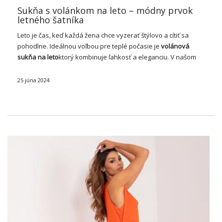
Sukňa s volánkom na leto – módny prvok
letného šatníka
Leto je čas, keď každá žena chce vyzerať štýlovo a cítiť sa
pohodlne. Ideálnou voľbou pre teplé počasie je
volánová
sukňa na leto
ktorý kombinuje ľahkosť a eleganciu. V našom
veľkoobchodnom obchode s oblečením nájdete široký výber
letných sukní s …
25 júna 2024