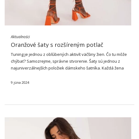
Aktualności
Oranžové šaty s rozšíreným potlač
Tuning je jednou z obľúbených aktivít väčšiny žien. Čo tu môže
chýbať? Samozrejme, správne stvorenie.
Šaty
sú jednou z
najuniverzálnejších položiek dámskeho šatníka. Každá žena
by mala mať vo svojom šatníku aspoň niekoľko modelov šiat,
ktoré je možné nosiť každý …
9 júna 2024