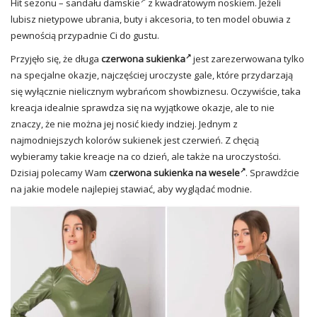
Hit sezonu –
sandału damskie
z kwadratowym noskiem. Jeżeli
lubisz nietypowe ubrania, buty i akcesoria, to ten model obuwia z
pewnością przypadnie Ci do gustu.
Przyjęło się, że długa
czerwona sukienka
jest zarezerwowana tylko
na specjalne okazje, najczęściej uroczyste gale, które przydarzają
się wyłącznie nielicznym wybrańcom showbiznesu. Oczywiście, taka
kreacja idealnie sprawdza się na wyjątkowe okazje, ale to nie
znaczy, że nie można jej nosić kiedy indziej. Jednym z
najmodniejszych kolorów sukienek jest czerwień. Z chęcią
wybieramy takie kreacje na co dzień, ale także na uroczystości.
Dzisiaj polecamy Wam
czerwona sukienka na wesele
. Sprawdźcie
na jakie modele najlepiej stawiać, aby wyglądać modnie.