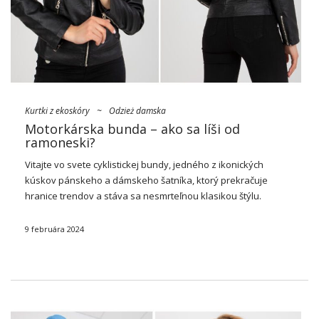
Kurtki z ekoskóry
~
Odzież damska
Motorkárska bunda – ako sa líši od
ramoneski?
Vitajte vo svete cyklistickej
bundy
, jedného z ikonických
kúskov pánskeho a dámskeho šatníka, ktorý prekračuje
hranice trendov a stáva sa nesmrteľnou klasikou štýlu.
Motorkárska bunda
, s dlhou históriou a nemenným šarmom,
dáva nielen expresívny charakter akémukoľvek štýlu, ale …
9 februára 2024