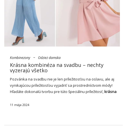
Kombinezony
~
Odzież damska
Krásna kombinéza na svadbu – nechty
vyzerajú všetko
Pozvánka na svadbu nie je len príležitosťou na oslavu, ale aj
vynikajúcou príležitosťou vyjadriť sa prostredníctvom módy!
Hľadáte dokonalú tvorbu pre túto špeciálnu príležitosť,
krásna
kombinéza na svadbu
Môže sa ukázať, že je to hit. V
sortimente veľkoobchodníkov s oblečením …
11 mája 2024