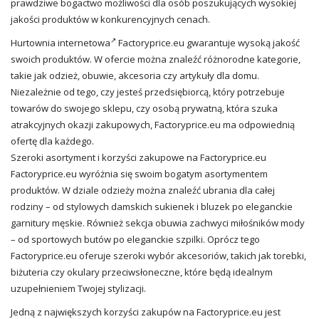
prawdziwe bogactwo możliwości dla osób poszukujących wysokiej
jakości produktów w konkurencyjnych cenach.
Hurtownia internetowa
Factoryprice.eu gwarantuje wysoką jakość
swoich produktów. W ofercie można znaleźć różnorodne kategorie,
takie jak odzież, obuwie, akcesoria czy artykuły dla domu.
Niezależnie od tego, czy jesteś przedsiębiorcą, który potrzebuje
towarów do swojego sklepu, czy osobą prywatną, która szuka
atrakcyjnych okazji zakupowych, Factoryprice.eu ma odpowiednią
ofertę dla każdego.
Szeroki asortyment i korzyści zakupowe na Factoryprice.eu
Factoryprice.eu wyróżnia się swoim bogatym asortymentem
produktów. W dziale odzieży można znaleźć ubrania dla całej
rodziny – od stylowych damskich sukienek i bluzek po eleganckie
garnitury męskie. Również sekcja obuwia zachwyci miłośników mody
– od sportowych butów po eleganckie szpilki. Oprócz tego
Factoryprice.eu oferuje szeroki wybór akcesoriów, takich jak torebki,
biżuteria czy okulary przeciwsłoneczne, które będą idealnym
uzupełnieniem Twojej stylizacji.
Jedną z największych korzyści zakupów na Factoryprice.eu jest