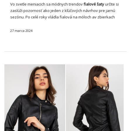
Vo svetle meniacich sa módnych trendov
fialové
šaty
určite si
zaslúži pozornosť ako jeden z kľúčových návrhov pre jarnú
sezónu. Po celé roky vládla fialová na móloch av zbierkach
slávnych dizajnérov, ktorá vždy poteší svojím šarmom a
eleganciou. Preto stojí …
27 marca 2024