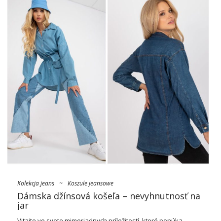
Kolekcja jeans
~
Koszule jeansowe
Dámska džínsová košeľa – nevyhnutnosť na
jar
Vitajte vo svete mimoriadnych príležitostí, ktoré ponúka