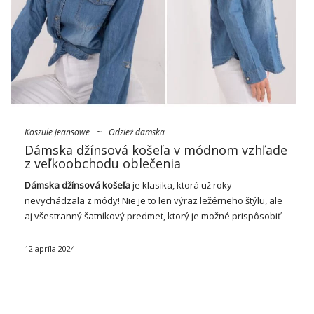
Koszule jeansowe
~
Odzież damska
Dámska džínsová košeľa v módnom vzhľade
z veľkoobchodu oblečenia
Dámska džínsová košeľa
je klasika, ktorá už roky
nevychádzala z módy! Nie je to len výraz ležérneho štýlu, ale
aj všestranný šatníkový predmet, ktorý je možné prispôsobiť
rôznym príležitostiam a vzhľadu. V dnešnom článku sa
pozrieme na rôzne varianty dámskych …
12 apríla 2024