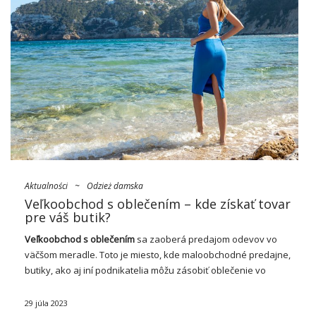
Aktualności
~
Odzież damska
Veľkoobchod s oblečením – kde získať tovar
pre váš butik?
Veľkoobchod s oblečením
sa zaoberá predajom odevov vo
väčšom meradle. Toto je miesto, kde maloobchodné predajne,
butiky, ako aj iní podnikatelia môžu zásobiť oblečenie vo
veľkom množstve. Veľkoobchodníci s oblečením ponúkajú
rôzne výrobky od rôzne výrobky od rôzne výrobcov a …
29 júla 2023