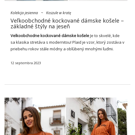
Kolekcja jesienna
~
Koszule w kratę
Veľkoobchodné kockované dámske košele –
základné štýly na jeseň
Velkoobchodne kockované dámske
košele
Je to skvelé, kde
sa klasika stretáva s modernitou! Plaid je vzor, ktorý zostáva v
priebehu rokov stále módny a obľúbený mnohými ľuďmi.
Kockované dámske košele sú naproti podstatou ležérneho
štýlu, ktorý je prispôsobiť mnohým príležitostiam. …
12 septembra 2023