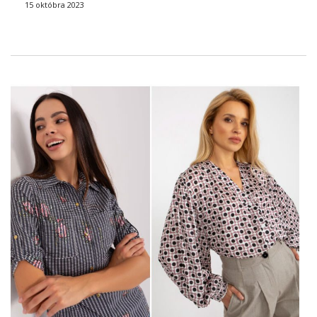
mnohých vzhľadov, od každodenného vzhľadu …
15 októbra 2023