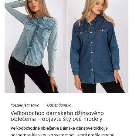
Koszule jeansowe
~
Odzież damska
Veľkoobchod dámskeho džínsového
oblečenia – objavte štýlové modely
Veľkoobchodné oblečenie Dámske džínsové tričko
je
nespornou klasikou vo svete módy, ktorá prežila mnoho