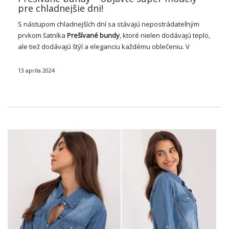
pre chladnejšie dni!
S nástupom chladnejších dní sa stávajú nepostrádateľným
prvkom šatníka
Prešívané
bundy
, ktoré nielen dodávajú teplo,
ale tiež dodávajú štýl a eleganciu každému oblečeniu. V
dnešnom článku sa pozrieme na rôzne
prešívané bundy
dostupné v našom veľkoobchode s oblečením, objavíme …
13 apríla 2024