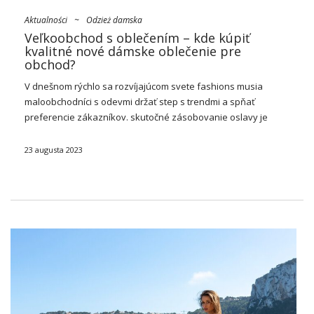
Aktualności
~
Odzież damska
Veľkoobchod s oblečením – kde kúpiť
kvalitné nové dámske oblečenie pre
obchod?
V dnešnom rýchlo sa rozvíjajúcom svete fashions musia
maloobchodníci s odevmi držať step s trendmi a spňať
preferencie zákazníkov. skutočné zásobovanie oslavy je
rozhujúce pre obchodný úspech, a toto je jesť toto miesto, kde
pojem prichádza na scénu“
veľkoobchod s
…
23 augusta 2023