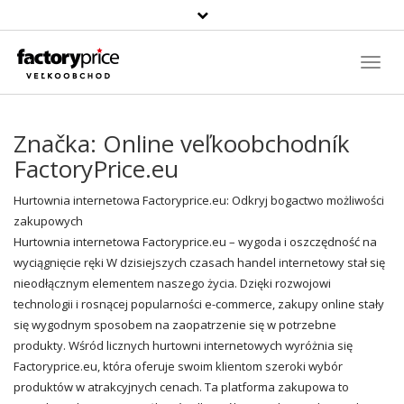
Szukaj
produktu
Toggl
Navig
Značka:
Online veľkoobchodník
FactoryPrice.eu
Hurtownia internetowa Factoryprice.eu: Odkryj bogactwo możliwości
zakupowych
Hurtownia internetowa Factoryprice.eu – wygoda i oszczędność na
wyciągnięcie ręki W dzisiejszych czasach handel internetowy stał się
nieodłącznym elementem naszego życia. Dzięki rozwojowi
technologii i rosnącej popularności e-commerce,
zakupy
online stały
się wygodnym sposobem na zaopatrzenie się w potrzebne
produkty. Wśród licznych hurtowni internetowych wyróżnia się
Factoryprice.eu, która oferuje swoim klientom szeroki wybór
produktów w atrakcyjnych cenach. Ta platforma zakupowa to