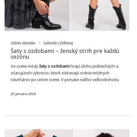
Odzież damska
~
Sukienki z falbaną
Šaty s ozdobami – ženský strih pre každú
sezónu
Vo svete módy
šaty
s ozdobami
hrajú úlohu jedinečných a
očarujúcich výtvorov, ktoré získavajú srdcia módnych
návrhárov po celom svete. V ponuke nášho veľkoobchodu
objavíte rôzne štýly, kde sa volániky stávajú neoddeliteľným
prvkom štýlu pre každú sezónu. Objavte rozmanitosť šiat …
20 januára 2024