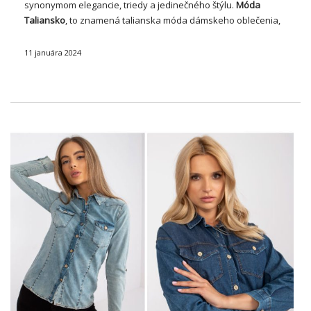
synonymom elegancie, triedy a jedinečného štýlu.
Móda
Taliansko
, to znamená
talianska móda
dámskeho oblečenia,
nie je len zbierkou oblečenia, ale skutočným príbehom o
vášni, dizajne a jedinečnom prístupe k móde. …
11 januára 2024