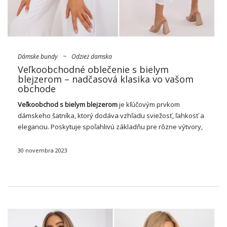
Dámske bundy
~
Odzież damska
Veľkoobchodné oblečenie s bielym
blejzerom – nadčasová klasika vo vašom
obchode
Veľkoobchod s bielym blejzerom
je kľúčovým prvkom
dámskeho šatníka, ktorý dodáva vzhľadu sviežosť, ľahkosť a
eleganciu. Poskytuje spoľahlivú základňu pre rôzne výtvory,
formálne aj neformálne, čo im dodáva sofistikovaný nádych.
Vo veľkoobchodoch s odevmi
biele
dámske bundy
sú k
30 novembra 2023
dispozícii …