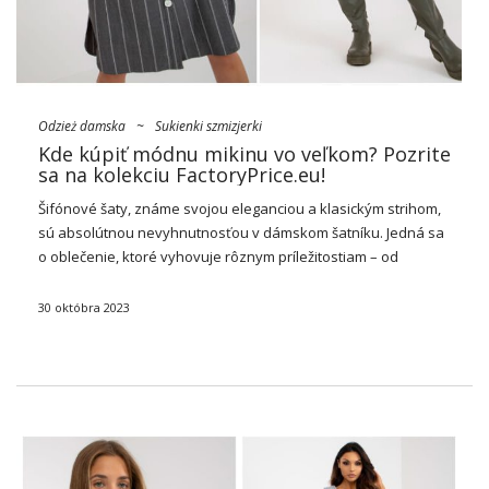
Odzież damska
~
Sukienki szmizjerki
Kde kúpiť módnu mikinu vo veľkom? Pozrite
sa na kolekciu FactoryPrice.eu!
Šifónové
šaty
, známe svojou eleganciou a klasickým strihom,
sú absolútnou nevyhnutnosťou v dámskom šatníku. Jedná sa
o oblečenie, ktoré vyhovuje rôznym príležitostiam – od
formálnych stretnutí až po príležitostné výlety. Jeho
nadčasový charakter z neho robí nepostrádateľný prvok vo …
30 októbra 2023