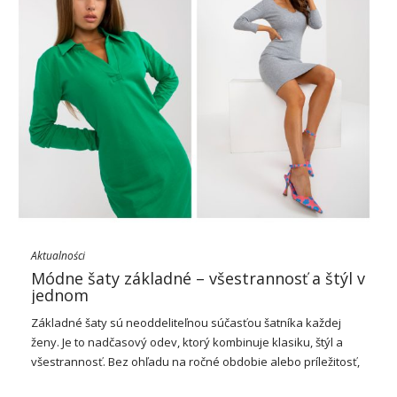
Aktualności
Módne šaty základné – všestrannosť a štýl v
jednom
Základné
šaty
sú neoddeliteľnou súčasťou šatníka každej
ženy. Je to nadčasový odev, ktorý kombinuje klasiku, štýl a
všestrannosť. Bez ohľadu na ročné obdobie alebo príležitosť,
Módne základné šaty –
základné šaty
,
môže byť základom