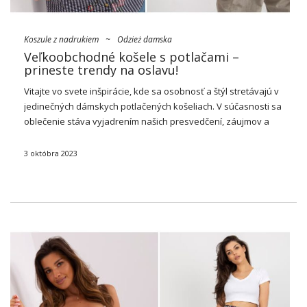
Koszule z nadrukiem
~
Odzież damska
Veľkoobchodné košele s potlačami –
prineste trendy na oslavu!
Vitajte vo svete inšpirácie, kde sa osobnosť a štýl stretávajú v
jedinečných dámskych potlačených košeliach. V súčasnosti sa
oblečenie stáva vyjadrením našich presvedčení, záujmov a
emócií. Kosele s originálnymi potlačami nie je len prvkom
šatníka, ale aj kus má individualitu, …
3 októbra 2023