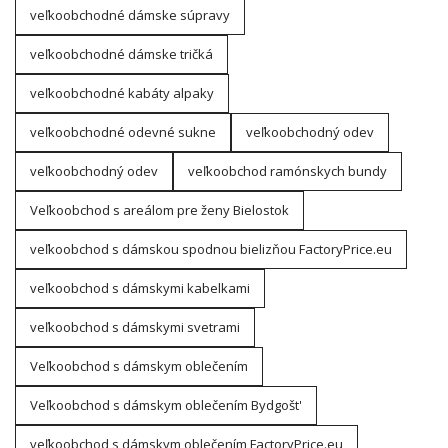
veľkoobchodné dámske súpravy
veľkoobchodné dámske tričká
veľkoobchodné kabáty alpaky
veľkoobchodné odevné sukne
veľkoobchodný odev
veľkoobchodný odev
veľkoobchod ramónskych bundy
Veľkoobchod s areálom pre ženy Bielostok
veľkoobchod s dámskou spodnou bielizňou FactoryPrice.eu
veľkoobchod s dámskymi kabelkami
veľkoobchod s dámskymi svetrami
Veľkoobchod s dámskym oblečením
Veľkoobchod s dámskym oblečením Bydgošt'
veľkoobchod s dámskym oblečením FactoryPrice.eu