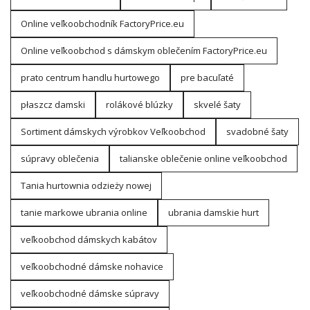
Online veľkoobchodník FactoryPrice.eu
Online veľkoobchod s dámskym oblečením FactoryPrice.eu
prato centrum handlu hurtowego
pre bacuľaté
płaszcz damski
rolákové blúzky
skvelé šaty
Sortiment dámskych výrobkov Veľkoobchod
svadobné šaty
súpravy oblečenia
talianske oblečenie online veľkoobchod
Tania hurtownia odzieży nowej
tanie markowe ubrania online
ubrania damskie hurt
veľkoobchod dámskych kabátov
veľkoobchodné dámske nohavice
veľkoobchodné dámske súpravy