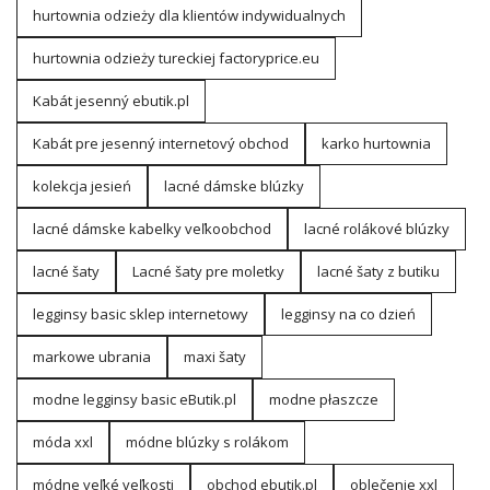
hurtownia odzieży dla klientów indywidualnych
hurtownia odzieży tureckiej factoryprice.eu
Kabát jesenný ebutik.pl
Kabát pre jesenný internetový obchod
karko hurtownia
kolekcja jesień
lacné dámske blúzky
lacné dámske kabelky veľkoobchod
lacné rolákové blúzky
lacné šaty
Lacné šaty pre moletky
lacné šaty z butiku
legginsy basic sklep internetowy
legginsy na co dzień
markowe ubrania
maxi šaty
modne legginsy basic eButik.pl
modne płaszcze
móda xxl
módne blúzky s rolákom
módne veľké veľkosti
obchod ebutik.pl
oblečenie xxl