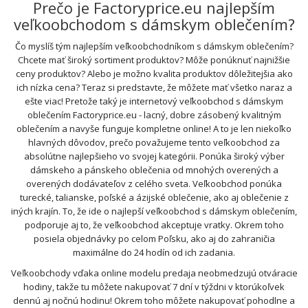
Prečo je Factoryprice.eu najlepším
veľkoobchodom s dámskym oblečením?
Čo myslíš tým najlepším veľkoobchodníkom s dámskym oblečením?
Chcete mať široký sortiment produktov? Môže ponúknuť najnižšie
ceny produktov? Alebo je možno kvalita produktov dôležitejšia ako
ich nízka cena? Teraz si predstavte, že môžete mať všetko naraz a
ešte viac! Pretože taký je internetový veľkoobchod s dámskym
oblečením Factoryprice.eu - lacný, dobre zásobený kvalitným
oblečením a navyše funguje kompletne online! A to je len niekoľko
hlavných dôvodov, prečo považujeme tento veľkoobchod za
absolútne najlepšieho vo svojej kategórii. Ponúka široký výber
dámskeho a pánskeho oblečenia od mnohých overených a
overených dodávateľov z celého sveta. Veľkoobchod ponúka
turecké, talianske, poľské a ázijské oblečenie, ako aj oblečenie z
iných krajín. To, že ide o najlepší veľkoobchod s dámskym oblečením,
podporuje aj to, že veľkoobchod akceptuje vratky. Okrem toho
posiela objednávky po celom Poľsku, ako aj do zahraničia
maximálne do 24 hodín od ich zadania.
Veľkoobchody vďaka online modelu predaja neobmedzujú otváracie
hodiny, takže tu môžete nakupovať 7 dní v týždni v ktorúkoľvek
dennú aj nočnú hodinu! Okrem toho môžete nakupovať pohodlne a