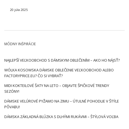
modele warto stawiać w sezonie jesień-zima i do jakich
stylizacji można je nosić. Zobacz więc najwygodniejsze
20 júla 2025
spodnie dresowe
…
MÓDNY INŠPIRÁCIE
NAJLEPŠÍ VEĽKOOBCHOD S DÁMSKYM OBLEČENÍM – AKO HO NÁJSŤ?
WÓLKA KOSOWSKA DÁMSKE OBLEČENIE VEĽKOOBCHOD ALEBO
FACTORYPRICE.EU? ČO SI VYBRAŤ?
MIDI KOKTEILOVÉ ŠATY NA LETO – OBJAVTE ŠPIČKOVÉ TRENDY
SEZÓNY!
DÁMSKE VELÚROVÉ PYŽAMO NA ZIMU – ÚTULNÉ POHODLIE V ŠTÝLE
PÔVABU!
DÁMSKA ZÁKLADNÁ BLÚZKA S DLHÝMI RUKÁVMI – ŠTÝLOVÁ VOĽBA