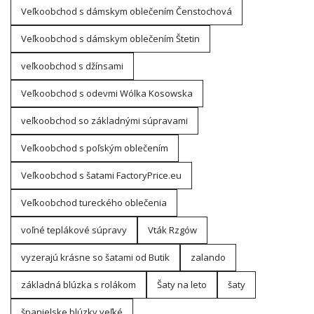
Veľkoobchod s dámskym oblečením Čenstochová
Veľkoobchod s dámskym oblečením Štetin
veľkoobchod s džínsami
Veľkoobchod s odevmi Wólka Kosowska
veľkoobchod so základnými súpravami
Veľkoobchod s poľským oblečením
Veľkoobchod s šatami FactoryPrice.eu
Veľkoobchod tureckého oblečenia
voľné teplákové súpravy
Vták Rzgów
vyzerajú krásne so šatami od Butik
zalando
základná blúzka s rolákom
Šaty na leto
šaty
španielske blúzky veľké