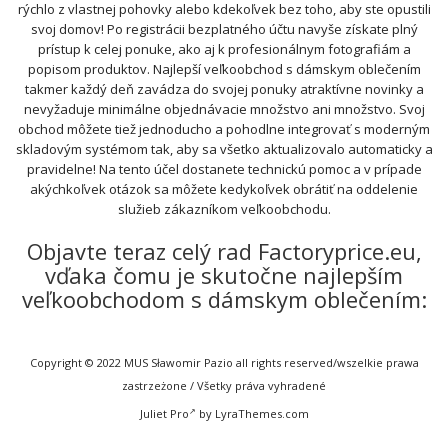
rýchlo z vlastnej pohovky alebo kdekoľvek bez toho, aby ste opustili
svoj domov! Po registrácii bezplatného účtu navyše získate plný
prístup k celej ponuke, ako aj k profesionálnym fotografiám a
popisom produktov. Najlepší veľkoobchod s dámskym oblečením
takmer každý deň zavádza do svojej ponuky atraktívne novinky a
nevyžaduje minimálne objednávacie množstvo ani množstvo. Svoj
obchod môžete tiež jednoducho a pohodlne integrovať s moderným
skladovým systémom tak, aby sa všetko aktualizovalo automaticky a
pravidelne! Na tento účel dostanete technickú pomoc a v prípade
akýchkoľvek otázok sa môžete kedykoľvek obrátiť na oddelenie
služieb zákazníkom veľkoobchodu.
Objavte teraz celý rad Factoryprice.eu,
vďaka čomu je skutočne najlepším
veľkoobchodom s dámskym oblečením:
Copyright © 2022 MUS Sławomir Pazio all rights reserved/wszelkie prawa
zastrzeżone / Všetky práva vyhradené
Juliet Pro
by LyraThemes.com