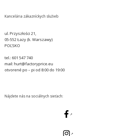
Kancelária zákazníckych služieb
ul. Przyszłości 21,
05-552 Łazy (k. Warszawy)
POĽSKO
tel.: 601 547 740
mail: hurt@factoryprice.eu
otvorené po – pi od 8:00 do 19:00
Nájdete nás na sociálnych sieťach: