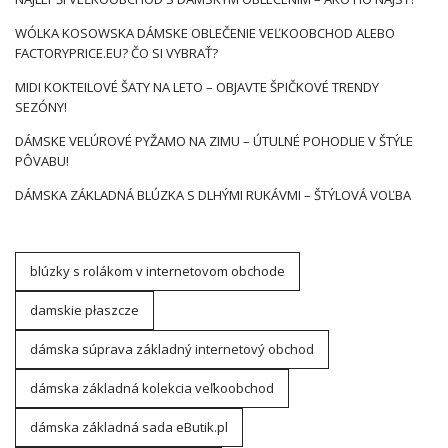
WÓLKA KOSOWSKA DÁMSKE OBLEČENIE VEĽKOOBCHOD ALEBO
FACTORYPRICE.EU? ČO SI VYBRAŤ?
MIDI KOKTEILOVÉ ŠATY NA LETO – OBJAVTE ŠPIČKOVÉ TRENDY
SEZÓNY!
DÁMSKE VELÚROVÉ PYŽAMO NA ZIMU – ÚTULNÉ POHODLIE V ŠTÝLE
PÔVABU!
DÁMSKA ZÁKLADNÁ BLÚZKA S DLHÝMI RUKÁVMI – ŠTÝLOVÁ VOĽBA
blúzky s rolákom v internetovom obchode
damskie płaszcze
dámska súprava základný internetový obchod
dámska základná kolekcia veľkoobchod
dámska základná sada eButik.pl