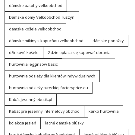
dámske batohy veľkoobchod
Dámske domy Veľkoobchod Tuszyn
dámske košele veľkoobchod
dámske mikiny s kapucňou veľkoobchod
dámske ponožky
džínsové košele
Gdzie opłaca się kupować ubrania
hurtownia legginsów basic
hurtownia odzieży dla klientów indywidualnych
hurtownia odzieży tureckiej factoryprice.eu
Kabát jesenný ebutik.pl
Kabát pre jesenný internetový obchod
karko hurtownia
kolekcja jesień
lacné dámske blúzky
lacné dámske kabelky veľkoobchod
lacné rolákové blúzky