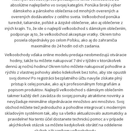
absolútne najlepšieho vo svojej kategórii. Ponúka široký výber
dámskeho a pánskeho oblečenia od mnohých overených a
overených dodávateľov z celého sveta. Veľkoobchod ponúka
turecké, talianske, poľské a ázijské oblečenie, ako aj oblečenie z
iných krajín. To, že ide o najlepší veľkoobchod s dámskym oblečením,
podporuje aj to, že veľkoobchod akceptuje vratky. Okrem toho
posiela objednávky po celom Poľsku, ako aj do zahraničia
maximálne do 24 hodín od ich zadania.
Veľkoobchody vďaka online modelu predaja neobmedzujú otváracie
hodiny, takže tu môžete nakupovať 7 dní v týždni v ktorúkoľvek
dennú aj nočnú hodinu! Okrem toho môžete nakupovať pohodlne a
rýchlo z vlastnej pohovky alebo kdekoľvek bez toho, aby ste opustili
svoj domov! Po registrácii bezplatného účtu navyše získate plný
prístup k celej ponuke, ako aj k profesionálnym fotografiám a
popisom produktov. Najlepší veľkoobchod s dámskym oblečením
takmer každý deň zavádza do svojej ponuky atraktívne novinky a
nevyžaduje minimálne objednávacie množstvo ani množstvo. Svoj
obchod môžete tiež jednoducho a pohodlne integrovať s moderným
skladovým systémom tak, aby sa všetko aktualizovalo automaticky a
pravidelne! Na tento účel dostanete technickú pomoc a v prípade
akýchkoľvek otázok sa môžete kedykoľvek obrátiť na oddelenie
služieb zákazníkom veľkoobchodu.