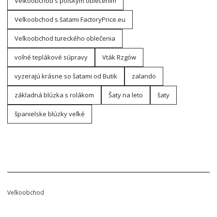
Veľkoobchod s poľským oblečením
Veľkoobchod s šatami FactoryPrice.eu
Veľkoobchod tureckého oblečenia
voľné teplákové súpravy
Vták Rzgów
vyzerajú krásne so šatami od Butik
zalando
základná blúzka s rolákom
Šaty na leto
šaty
španielske blúzky veľké
Veľkoobchod