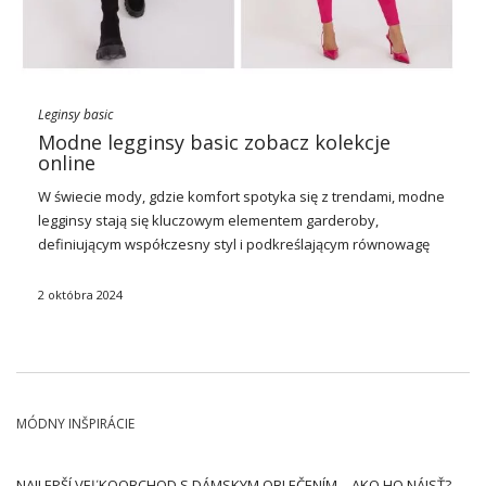
Leginsy basic
Modne legginsy basic zobacz kolekcje
online
W świecie mody, gdzie komfort spotyka się z trendami, modne
legginsy stają się kluczowym elementem garderoby,
definiującym współczesny styl i podkreślającym równowagę
między wygodą a estetyką. Legginsy, daleko idąc od jedynie
sportowego przeznaczenia, przekształciły się w uniwersalny
2 októbra 2024
strój, który doskonale …
MÓDNY INŠPIRÁCIE
NAJLEPŠÍ VEĽKOOBCHOD S DÁMSKYM OBLEČENÍM – AKO HO NÁJSŤ?