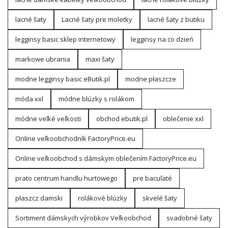
lacné šaty
Lacné šaty pre moletky
lacné šaty z butiku
legginsy basic sklep internetowy
legginsy na co dzień
markowe ubrania
maxi šaty
modne legginsy basic eButik.pl
modne płaszcze
móda xxl
módne blúzky s rolákom
módne veľké veľkosti
obchod ebutik.pl
oblečenie xxl
Online veľkoobchodník FactoryPrice.eu
Online veľkoobchod s dámskym oblečením FactoryPrice.eu
prato centrum handlu hurtowego
pre bacuľaté
płaszcz damski
rolákové blúzky
skvelé šaty
Sortiment dámskych výrobkov Veľkoobchod
svadobné šaty