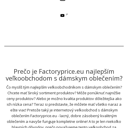
Prečo je Factoryprice.eu najlepším
veľkoobchodom s dámskym oblečením?
Čo myslíš tým najlepším veľkoobchodníkom s dámskym oblečením?
Chcete mať široký sortiment produktov? Môže ponúknuť najnižšie
ceny produktov? Alebo je možno kvalita produktov dôležitejšia ako
ich nízka cena? Teraz si predstavte, že môžete mať všetko naraz a
ešte viac! Pretože taký je internetový veľkoobchod s dámskym
oblečením Factoryprice.eu - lacný, dobre zásobený kvalitným
oblečením a navyše funguje kompletne online! A to je len niekoľko
hlavných dôvodov, prečo považujeme tento veľkoobchod za