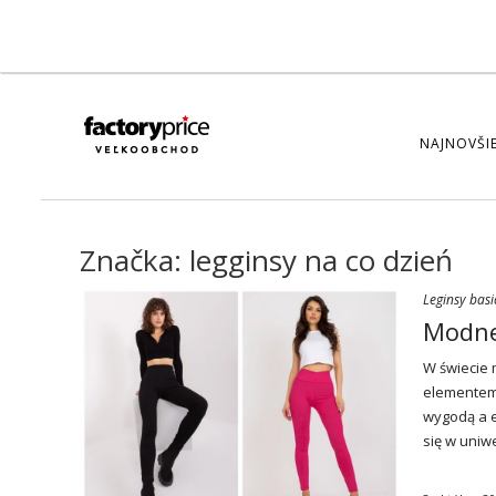
NAJNOVŠIE
Značka:
legginsy na co dzień
Leginsy basi
Modne 
W świecie 
elementem 
wygodą a e
się w uniw