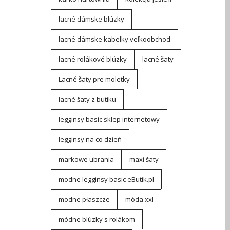
lacné dámske blúzky
lacné dámske kabelky veľkoobchod
lacné rolákové blúzky
lacné šaty
Lacné šaty pre moletky
lacné šaty z butiku
legginsy basic sklep internetowy
legginsy na co dzień
markowe ubrania
maxi šaty
modne legginsy basic eButik.pl
modne płaszcze
móda xxl
módne blúzky s rolákom