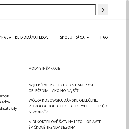
Szukaj
produktu
PRÁCA PRE DODÁVATEĽOV
SPOLUPRÁCA
FAQ
MÓDNY INŠPIRÁCIE
NAJLEPŠÍ VEĽKOOBCHOD S DÁMSKYM
OBLEČENÍM – AKO HO NÁJSŤ?
czowym
WÓLKA KOSOWSKA DÁMSKE OBLEČENIE
między
VEĽKOOBCHOD ALEBO FACTORYPRICE.EU? ČO
kształciły
SI VYBRAŤ?
MIDI KOKTEILOVÉ ŠATY NA LETO – OBJAVTE
ŠPIČKOVÉ TRENDY SEZÓNY!