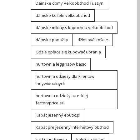
Dámske domy Veľkoobchod Tuszyn
dámske košele veľkoobchod
dámske mikiny s kapucňou veľkoobchod
dámske ponožky
džínsové košele
Gdzie opłaca się kupować ubrania
hurtownia legginsów basic
hurtownia odzieży dla klientów
indywidualnych
hurtownia odzieży tureckiej
factoryprice.eu
Kabát jesenný ebutik.pl
Kabát pre jesenný internetový obchod
karko hurtownia
kolekcja jesień