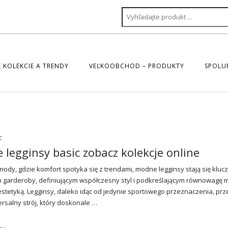
 KOLEKCIE A TRENDY
VEĽKOOBCHOD – PRODUKTY
SPOLU
c
legginsy basic zobacz kolekcje online
mody, gdzie komfort spotyka się z trendami, modne legginsy stają się klu
garderoby, definiującym współczesny styl i podkreślającym równowagę 
stetyką. Legginsy, daleko idąc od jedynie sportowego przeznaczenia, prze
ersalny strój, który doskonale …