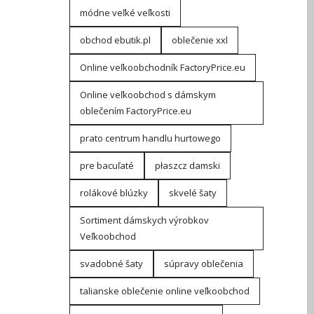
módne veľké veľkosti
obchod ebutik.pl
oblečenie xxl
Online veľkoobchodník FactoryPrice.eu
Online veľkoobchod s dámskym
oblečením FactoryPrice.eu
prato centrum handlu hurtowego
pre bacuľaté
płaszcz damski
rolákové blúzky
skvelé šaty
Sortiment dámskych výrobkov
Veľkoobchod
svadobné šaty
súpravy oblečenia
talianske oblečenie online veľkoobchod