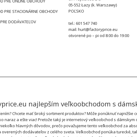
D PRE ONLINE OBCHODY
05-552 Łazy (k. Warszawy)
POĽSKO
D PRE STACIONÁRNE OBCHODY
 PRE DODÁVATEĽOV
tel.: 601 547 740
mail: hurt@factoryprice.eu
otvorené po – pi od 8:00 do 19:00
ryprice.eu najlepším veľkoobchodom s dám
ním? Chcete mať široký sortiment produktov? Môže ponúknuť najnižšie cen
tko naraz a ešte viac! Pretože taký je internetový veľkoobchod s dámskym 
 niekoľko hlavných dôvodov, prečo považujeme tento veľkoobchod za absol
rených dodávateľov z celého sveta. Veľkoobchod ponúka turecké, talian