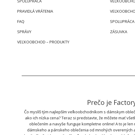
SPOLUPRÁCA
VEĽKOOBCHO
PRAVIDLÁ VRÁTENIA
VEĽKOOBCHO
FAQ
SPOLUPRÁCA
SPRÁVY
ZÁSUVKA
VEĽKOOBCHOD – PRODUKTY
Prečo je Facto
Čo myslíš tým najlepším veľkoobchodníkom s dámskym obleče
ako ich nízka cena? Teraz si predstavte, že môžete mať vše
oblečením a navyše funguje kompletne online! A to je len
dámskeho a pánskeho oblečenia od mnohých overených a ove