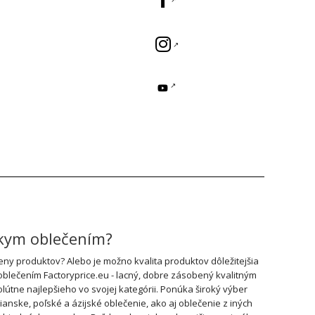
skym oblečením?
y produktov? Alebo je možno kvalita produktov dôležitejšia
oblečením Factoryprice.eu - lacný, dobre zásobený kvalitným
útne najlepšieho vo svojej kategórii. Ponúka široký výber
ske, poľské a ázijské oblečenie, ako aj oblečenie z iných