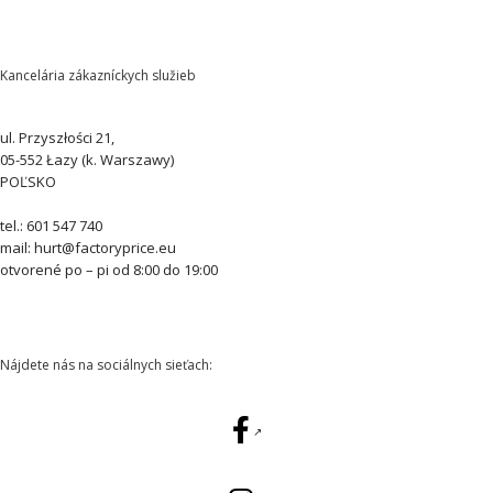
Kancelária zákazníckych služieb
ul. Przyszłości 21,
05-552 Łazy (k. Warszawy)
POĽSKO
tel.: 601 547 740
mail: hurt@factoryprice.eu
otvorené po – pi od 8:00 do 19:00
Nájdete nás na sociálnych sieťach: