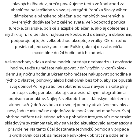
hlavných dôvodov, prečo považujeme tento veľkoobchod za
absolútne najlepšieho vo svojej kategórii. Ponúka široký výber
dámskeho a pánskeho oblečenia od mnohých overených a
overených dodávateľov z celého sveta. Veľkoobchod ponúka
turecké, talianske, poľské a ázijské oblečenie, ako aj oblečenie z
iných krajín. To, že ide o najlepší veľkoobchod s dámskym oblečením,
podporuje aj to, že veľkoobchod akceptuje vratky. Okrem toho
posiela objednávky po celom Poľsku, ako aj do zahraničia
maximálne do 24 hodín od ich zadania.
Veľkoobchody vďaka online modelu predaja neobmedzujú otváracie
hodiny, takže tu môžete nakupovať 7 dní v týždni v ktorúkoľvek
dennú aj nočnú hodinu! Okrem toho môžete nakupovať pohodlne a
rýchlo z vlastnej pohovky alebo kdekoľvek bez toho, aby ste opustili
svoj domov! Po registrácii bezplatného účtu navyše získate plný
prístup k celej ponuke, ako aj k profesionálnym fotografiám a
popisom produktov. Najlepší veľkoobchod s dámskym oblečením
takmer každý deň zavádza do svojej ponuky atraktívne novinky a
nevyžaduje minimálne objednávacie množstvo ani množstvo. Svoj
obchod môžete tiež jednoducho a pohodlne integrovať s moderným
skladovým systémom tak, aby sa všetko aktualizovalo automaticky a
pravidelne! Na tento účel dostanete technickú pomoc a v prípade
akýchkoľvek otázok sa môžete kedykoľvek obrátiť na oddelenie