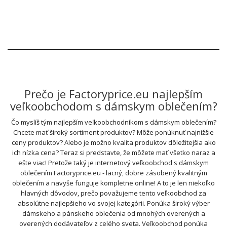
Prečo je Factoryprice.eu najlepším
veľkoobchodom s dámskym oblečením?
Čo myslíš tým najlepším veľkoobchodníkom s dámskym oblečením?
Chcete mať široký sortiment produktov? Môže ponúknuť najnižšie
ceny produktov? Alebo je možno kvalita produktov dôležitejšia ako
ich nízka cena? Teraz si predstavte, že môžete mať všetko naraz a
ešte viac! Pretože taký je internetový veľkoobchod s dámskym
oblečením Factoryprice.eu - lacný, dobre zásobený kvalitným
oblečením a navyše funguje kompletne online! A to je len niekoľko
hlavných dôvodov, prečo považujeme tento veľkoobchod za
absolútne najlepšieho vo svojej kategórii. Ponúka široký výber
dámskeho a pánskeho oblečenia od mnohých overených a
overených dodávateľov z celého sveta. Veľkoobchod ponúka