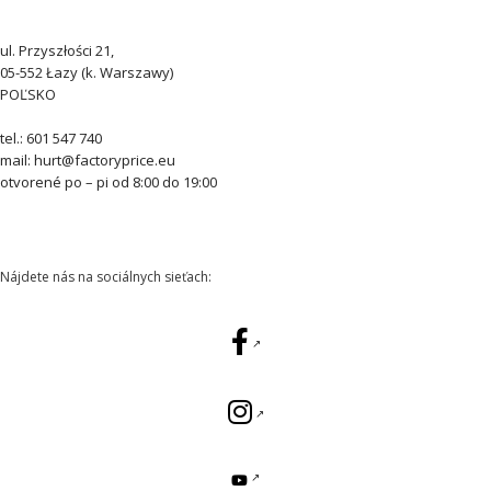
ul. Przyszłości 21,
05-552 Łazy (k. Warszawy)
POĽSKO
tel.: 601 547 740
mail: hurt@factoryprice.eu
otvorené po – pi od 8:00 do 19:00
Nájdete nás na sociálnych sieťach: