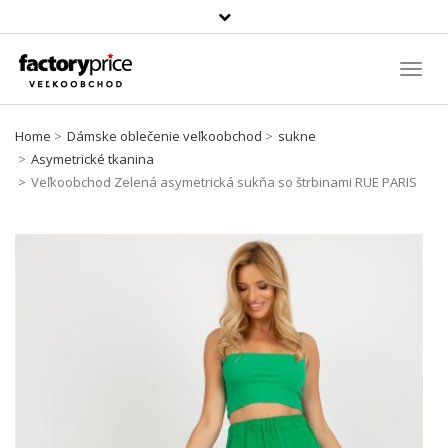
Szukaj
produktu
Toggl
Navig
Home
Dámske oblečenie veľkoobchod
sukne
Asymetrické tkanina
Veľkoobchod Zelená asymetrická sukňa so štrbinami RUE PARIS