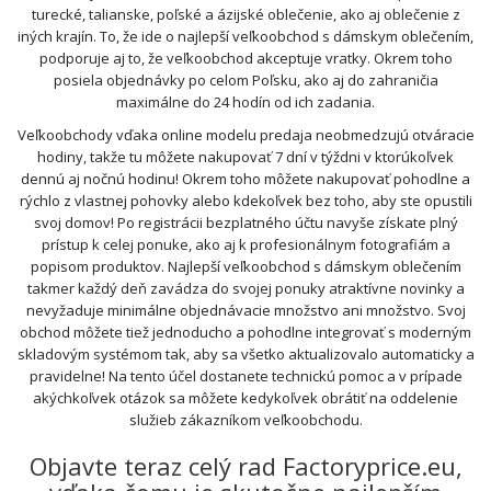
turecké, talianske, poľské a ázijské oblečenie, ako aj oblečenie z
iných krajín. To, že ide o najlepší veľkoobchod s dámskym oblečením,
podporuje aj to, že veľkoobchod akceptuje vratky. Okrem toho
posiela objednávky po celom Poľsku, ako aj do zahraničia
maximálne do 24 hodín od ich zadania.
Veľkoobchody vďaka online modelu predaja neobmedzujú otváracie
hodiny, takže tu môžete nakupovať 7 dní v týždni v ktorúkoľvek
dennú aj nočnú hodinu! Okrem toho môžete nakupovať pohodlne a
rýchlo z vlastnej pohovky alebo kdekoľvek bez toho, aby ste opustili
svoj domov! Po registrácii bezplatného účtu navyše získate plný
prístup k celej ponuke, ako aj k profesionálnym fotografiám a
popisom produktov. Najlepší veľkoobchod s dámskym oblečením
takmer každý deň zavádza do svojej ponuky atraktívne novinky a
nevyžaduje minimálne objednávacie množstvo ani množstvo. Svoj
obchod môžete tiež jednoducho a pohodlne integrovať s moderným
skladovým systémom tak, aby sa všetko aktualizovalo automaticky a
pravidelne! Na tento účel dostanete technickú pomoc a v prípade
akýchkoľvek otázok sa môžete kedykoľvek obrátiť na oddelenie
služieb zákazníkom veľkoobchodu.
Objavte teraz celý rad Factoryprice.eu,