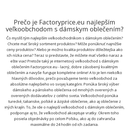
Prečo je Factoryprice.eu najlepším
veľkoobchodom s dámskym oblečením?
Čo myslíš tým najlepším veľkoobchodníkom s dámskym oblečením?
Chcete mať široký sortiment produktov? Môže ponúknuť najnižšie
ceny produktov? Alebo je možno kvalita produktov dôležitejšia ako
ich nízka cena? Teraz si predstavte, že môžete mať všetko naraz a
ešte viac! Pretože taký je internetový veľkoobchod s dámskym
oblečením Factoryprice.eu - lacný, dobre zásobený kvalitným
oblečením a navyše funguje kompletne online! A to je len niekoľko
hlavných dôvodov, prečo považujeme tento veľkoobchod za
absolútne najlepšieho vo svojej kategórii. Ponúka široký výber
dámskeho a pánskeho oblečenia od mnohých overených a
overených dodávateľov z celého sveta. Veľkoobchod ponúka
turecké, talianske, poľské a ázijské oblečenie, ako aj oblečenie z
iných krajín. To, že ide o najlepší veľkoobchod s dámskym oblečením,
podporuje aj to, že veľkoobchod akceptuje vratky. Okrem toho
posiela objednávky po celom Poľsku, ako aj do zahraničia
maximálne do 24 hodín od ich zadania.