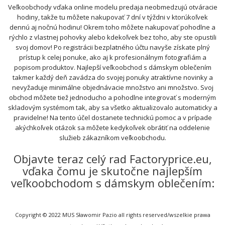
Veľkoobchody vďaka online modelu predaja neobmedzujú otváracie
hodiny, takže tu môžete nakupovať 7 dní v týždni v ktorúkoľvek
dennú aj nočnú hodinu! Okrem toho môžete nakupovať pohodlne a
rýchlo z vlastnej pohovky alebo kdekoľvek bez toho, aby ste opustili
svoj domov! Po registrácii bezplatného účtu navyše získate plný
prístup k celej ponuke, ako aj k profesionálnym fotografiám a
popisom produktov. Najlepší veľkoobchod s dámskym oblečením
takmer každý deň zavádza do svojej ponuky atraktívne novinky a
nevyžaduje minimálne objednávacie množstvo ani množstvo. Svoj
obchod môžete tiež jednoducho a pohodlne integrovať s moderným
skladovým systémom tak, aby sa všetko aktualizovalo automaticky a
pravidelne! Na tento účel dostanete technickú pomoc a v prípade
akýchkoľvek otázok sa môžete kedykoľvek obrátiť na oddelenie
služieb zákazníkom veľkoobchodu.
Objavte teraz celý rad Factoryprice.eu,
vďaka čomu je skutočne najlepším
veľkoobchodom s dámskym oblečením:
Copyright © 2022 MUS Sławomir Pazio all rights reserved/wszelkie prawa