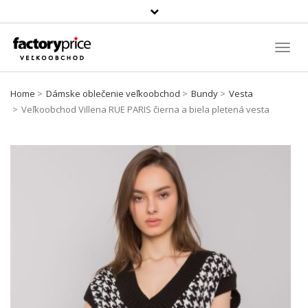
Szukaj
produktu
Toggl
Navig
Home
Dámske oblečenie veľkoobchod
Bundy
Vesta
Veľkoobchod Villena RUE PARIS čierna a biela pletená vesta