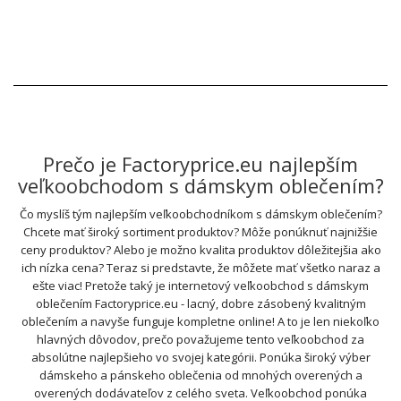
Prečo je Factoryprice.eu najlepším
veľkoobchodom s dámskym oblečením?
Čo myslíš tým najlepším veľkoobchodníkom s dámskym oblečením?
Chcete mať široký sortiment produktov? Môže ponúknuť najnižšie
ceny produktov? Alebo je možno kvalita produktov dôležitejšia ako
ich nízka cena? Teraz si predstavte, že môžete mať všetko naraz a
ešte viac! Pretože taký je internetový veľkoobchod s dámskym
oblečením Factoryprice.eu - lacný, dobre zásobený kvalitným
oblečením a navyše funguje kompletne online! A to je len niekoľko
hlavných dôvodov, prečo považujeme tento veľkoobchod za
absolútne najlepšieho vo svojej kategórii. Ponúka široký výber
dámskeho a pánskeho oblečenia od mnohých overených a
overených dodávateľov z celého sveta. Veľkoobchod ponúka