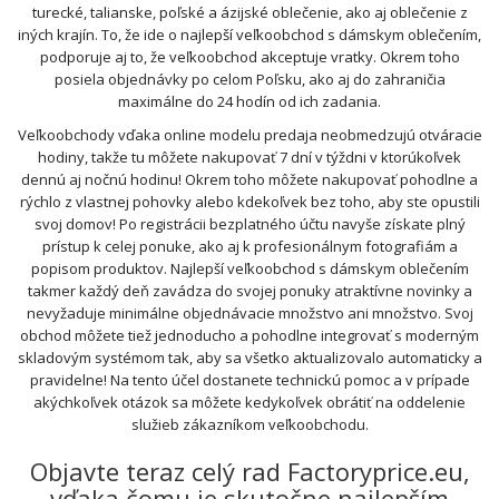
turecké, talianske, poľské a ázijské oblečenie, ako aj oblečenie z
iných krajín. To, že ide o najlepší veľkoobchod s dámskym oblečením,
podporuje aj to, že veľkoobchod akceptuje vratky. Okrem toho
posiela objednávky po celom Poľsku, ako aj do zahraničia
maximálne do 24 hodín od ich zadania.
Veľkoobchody vďaka online modelu predaja neobmedzujú otváracie
hodiny, takže tu môžete nakupovať 7 dní v týždni v ktorúkoľvek
dennú aj nočnú hodinu! Okrem toho môžete nakupovať pohodlne a
rýchlo z vlastnej pohovky alebo kdekoľvek bez toho, aby ste opustili
svoj domov! Po registrácii bezplatného účtu navyše získate plný
prístup k celej ponuke, ako aj k profesionálnym fotografiám a
popisom produktov. Najlepší veľkoobchod s dámskym oblečením
takmer každý deň zavádza do svojej ponuky atraktívne novinky a
nevyžaduje minimálne objednávacie množstvo ani množstvo. Svoj
obchod môžete tiež jednoducho a pohodlne integrovať s moderným
skladovým systémom tak, aby sa všetko aktualizovalo automaticky a
pravidelne! Na tento účel dostanete technickú pomoc a v prípade
akýchkoľvek otázok sa môžete kedykoľvek obrátiť na oddelenie
služieb zákazníkom veľkoobchodu.
Objavte teraz celý rad Factoryprice.eu,
vďaka čomu je skutočne najlepším