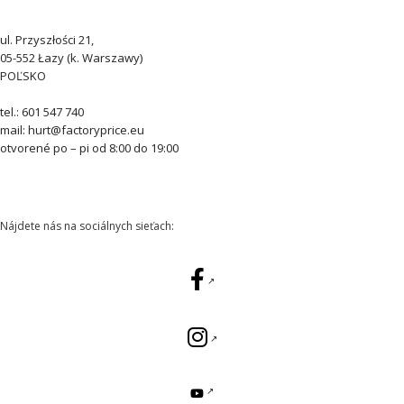
ul. Przyszłości 21,
05-552 Łazy (k. Warszawy)
POĽSKO
tel.: 601 547 740
mail: hurt@factoryprice.eu
otvorené po – pi od 8:00 do 19:00
Nájdete nás na sociálnych sieťach: