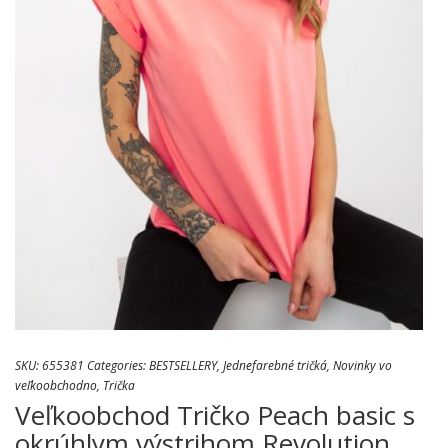
SKU:
655381
Categories:
BESTSELLERY
,
Jednefarebné tričká
,
Novinky vo
veľkoobchodno
,
Trička
Veľkoobchod Tričko Peach basic s
okrúhlym výstrihom Revolution