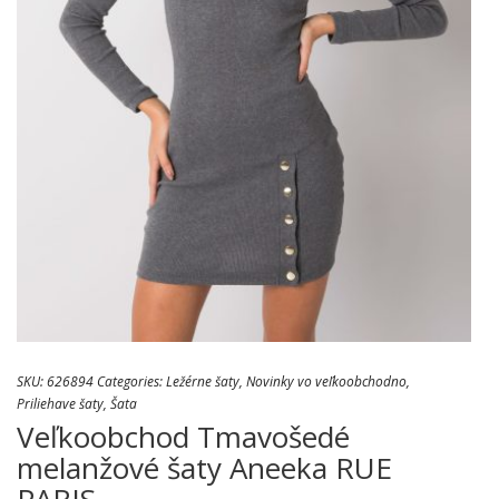
SKU:
626894
Categories:
Ležérne šaty
,
Novinky vo veľkoobchodno
,
Priliehave šaty
,
Šata
Veľkoobchod Tmavošedé
melanžové šaty Aneeka RUE
PARIS