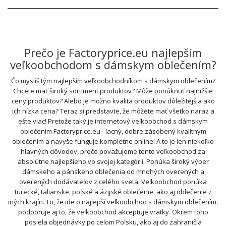
Prečo je Factoryprice.eu najlepším
veľkoobchodom s dámskym oblečením?
Čo myslíš tým najlepším veľkoobchodníkom s dámskym oblečením?
Chcete mať široký sortiment produktov? Môže ponúknuť najnižšie
ceny produktov? Alebo je možno kvalita produktov dôležitejšia ako
ich nízka cena? Teraz si predstavte, že môžete mať všetko naraz a
ešte viac! Pretože taký je internetový veľkoobchod s dámskym
oblečením Factoryprice.eu - lacný, dobre zásobený kvalitným
oblečením a navyše funguje kompletne online! A to je len niekoľko
hlavných dôvodov, prečo považujeme tento veľkoobchod za
absolútne najlepšieho vo svojej kategórii. Ponúka široký výber
dámskeho a pánskeho oblečenia od mnohých overených a
overených dodávateľov z celého sveta. Veľkoobchod ponúka
turecké, talianske, poľské a ázijské oblečenie, ako aj oblečenie z
iných krajín. To, že ide o najlepší veľkoobchod s dámskym oblečením,
podporuje aj to, že veľkoobchod akceptuje vratky. Okrem toho
posiela objednávky po celom Poľsku, ako aj do zahraničia