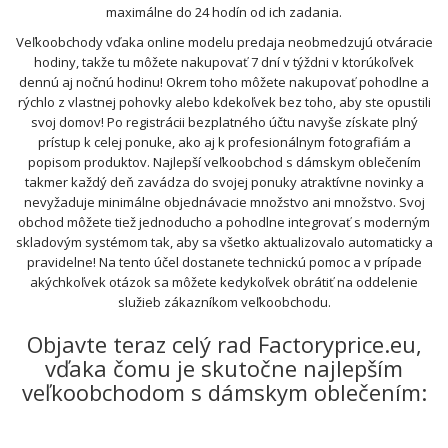
maximálne do 24 hodín od ich zadania.
Veľkoobchody vďaka online modelu predaja neobmedzujú otváracie
hodiny, takže tu môžete nakupovať 7 dní v týždni v ktorúkoľvek
dennú aj nočnú hodinu! Okrem toho môžete nakupovať pohodlne a
rýchlo z vlastnej pohovky alebo kdekoľvek bez toho, aby ste opustili
svoj domov! Po registrácii bezplatného účtu navyše získate plný
prístup k celej ponuke, ako aj k profesionálnym fotografiám a
popisom produktov. Najlepší veľkoobchod s dámskym oblečením
takmer každý deň zavádza do svojej ponuky atraktívne novinky a
nevyžaduje minimálne objednávacie množstvo ani množstvo. Svoj
obchod môžete tiež jednoducho a pohodlne integrovať s moderným
skladovým systémom tak, aby sa všetko aktualizovalo automaticky a
pravidelne! Na tento účel dostanete technickú pomoc a v prípade
akýchkoľvek otázok sa môžete kedykoľvek obrátiť na oddelenie
služieb zákazníkom veľkoobchodu.
Objavte teraz celý rad Factoryprice.eu,
vďaka čomu je skutočne najlepším
veľkoobchodom s dámskym oblečením: