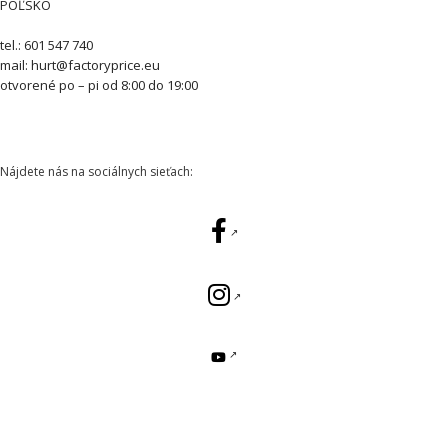
POĽSKO
tel.: 601 547 740
mail: hurt@factoryprice.eu
otvorené po – pi od 8:00 do 19:00
Nájdete nás na sociálnych sieťach: