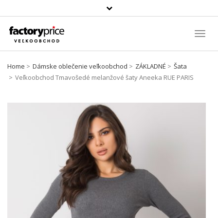
Szukaj
produktu
Toggl
Navig
Home
Dámske oblečenie veľkoobchod
ZÁKLADNÉ
Šata
Veľkoobchod Tmavošedé melanžové šaty Aneeka RUE PARIS