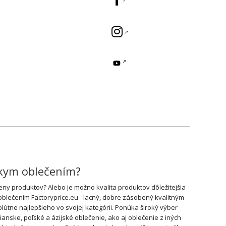
skym oblečením?
y produktov? Alebo je možno kvalita produktov dôležitejšia
oblečením Factoryprice.eu - lacný, dobre zásobený kvalitným
útne najlepšieho vo svojej kategórii. Ponúka široký výber
ske, poľské a ázijské oblečenie, ako aj oblečenie z iných