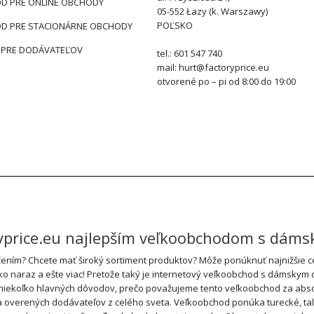
D PRE ONLINE OBCHODY
05-552 Łazy (k. Warszawy)
POĽSKO
D PRE STACIONÁRNE OBCHODY
 PRE DODÁVATEĽOV
tel.: 601 547 740
mail: hurt@factoryprice.eu
otvorené po – pi od 8:00 do 19:00
ryprice.eu najlepším veľkoobchodom s dám
ním? Chcete mať široký sortiment produktov? Môže ponúknuť najnižšie cen
tko naraz a ešte viac! Pretože taký je internetový veľkoobchod s dámskym 
 niekoľko hlavných dôvodov, prečo považujeme tento veľkoobchod za absol
rených dodávateľov z celého sveta. Veľkoobchod ponúka turecké, talian