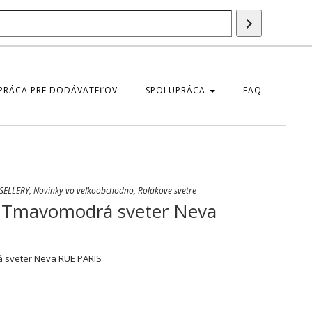
Szukaj
produktu
PRÁCA PRE DODÁVATEĽOV
SPOLUPRÁCA
FAQ
SELLERY
,
Novinky vo veľkoobchodno
,
Rolákove svetre
 Tmavomodrá sveter Neva
sveter Neva RUE PARIS