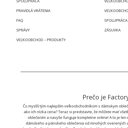
SPOLUPRÁCA
VEĽKOOBCHO
PRAVIDLÁ VRÁTENIA
VEĽKOOBCHO
FAQ
SPOLUPRÁCA
SPRÁVY
ZÁSUVKA
VEĽKOOBCHOD – PRODUKTY
Prečo je Facto
Čo myslíš tým najlepším veľkoobchodníkom s dámskym obleče
ako ich nízka cena? Teraz si predstavte, že môžete mať vše
oblečením a navyše funguje kompletne online! A to je len
dámskeho a pánskeho oblečenia od mnohých overených a ove