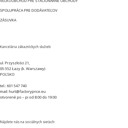
VEĽKOOBCHOD PRE STACIONÁRNE OBCHODY
SPOLUPRÁCA PRE DODÁVATEĽOV
ZÁSUVKA
Kancelária zákazníckych služieb
ul. Przyszłości 21,
05-552 Łazy (k. Warszawy)
POĽSKO
tel.: 601 547 740
mail: hurt@factoryprice.eu
otvorené po – pi od 8:00 do 19:00
Nájdete nás na sociálnych sieťach: