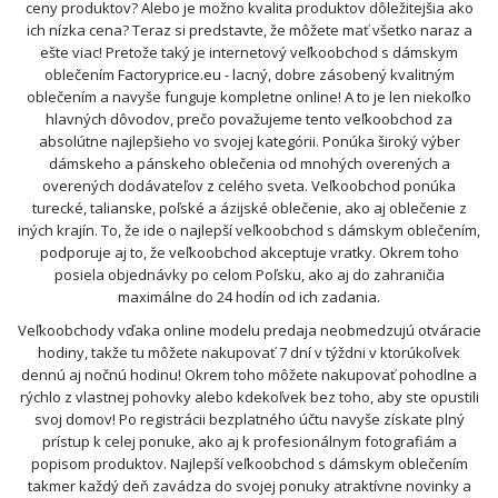
ceny produktov? Alebo je možno kvalita produktov dôležitejšia ako
ich nízka cena? Teraz si predstavte, že môžete mať všetko naraz a
ešte viac! Pretože taký je internetový veľkoobchod s dámskym
oblečením Factoryprice.eu - lacný, dobre zásobený kvalitným
oblečením a navyše funguje kompletne online! A to je len niekoľko
hlavných dôvodov, prečo považujeme tento veľkoobchod za
absolútne najlepšieho vo svojej kategórii. Ponúka široký výber
dámskeho a pánskeho oblečenia od mnohých overených a
overených dodávateľov z celého sveta. Veľkoobchod ponúka
turecké, talianske, poľské a ázijské oblečenie, ako aj oblečenie z
iných krajín. To, že ide o najlepší veľkoobchod s dámskym oblečením,
podporuje aj to, že veľkoobchod akceptuje vratky. Okrem toho
posiela objednávky po celom Poľsku, ako aj do zahraničia
maximálne do 24 hodín od ich zadania.
Veľkoobchody vďaka online modelu predaja neobmedzujú otváracie
hodiny, takže tu môžete nakupovať 7 dní v týždni v ktorúkoľvek
dennú aj nočnú hodinu! Okrem toho môžete nakupovať pohodlne a
rýchlo z vlastnej pohovky alebo kdekoľvek bez toho, aby ste opustili
svoj domov! Po registrácii bezplatného účtu navyše získate plný
prístup k celej ponuke, ako aj k profesionálnym fotografiám a
popisom produktov. Najlepší veľkoobchod s dámskym oblečením
takmer každý deň zavádza do svojej ponuky atraktívne novinky a