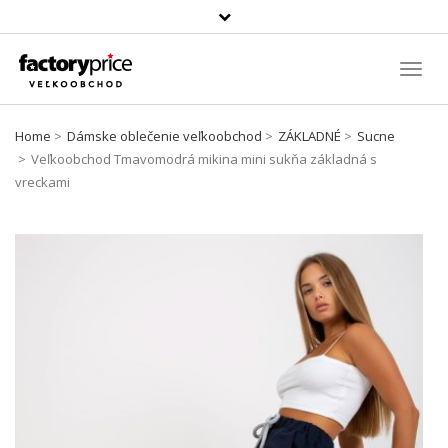
Szukaj
produktu
Toggl
Navig
Home
Dámske oblečenie veľkoobchod
ZÁKLADNÉ
Sucne
Veľkoobchod Tmavomodrá mikina mini sukňa základná s
vreckami