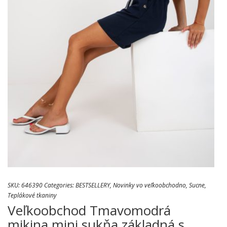
SKU:
646390
Categories:
BESTSELLERY
,
Novinky vo veľkoobchodno
,
Sucne
,
Teplákové tkaniny
Veľkoobchod Tmavomodrá
mikina mini sukňa základná s