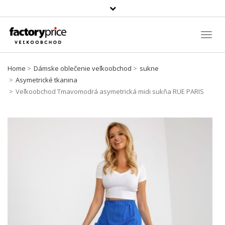
Szukaj
produktu
Toggl
Navig
Home
Dámske oblečenie veľkoobchod
sukne
Asymetrické tkanina
Veľkoobchod Tmavomodrá asymetrická midi sukňa RUE PARIS