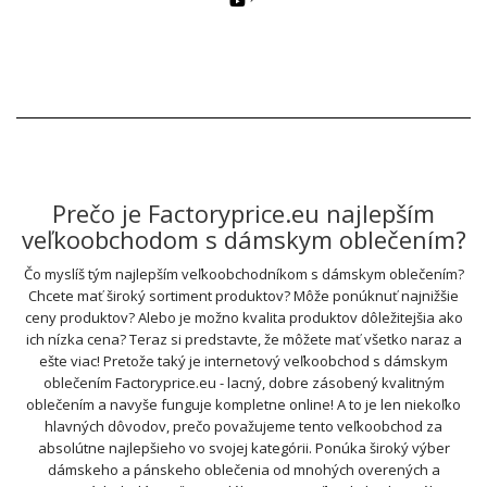
Prečo je Factoryprice.eu najlepším
veľkoobchodom s dámskym oblečením?
Čo myslíš tým najlepším veľkoobchodníkom s dámskym oblečením?
Chcete mať široký sortiment produktov? Môže ponúknuť najnižšie
ceny produktov? Alebo je možno kvalita produktov dôležitejšia ako
ich nízka cena? Teraz si predstavte, že môžete mať všetko naraz a
ešte viac! Pretože taký je internetový veľkoobchod s dámskym
oblečením Factoryprice.eu - lacný, dobre zásobený kvalitným
oblečením a navyše funguje kompletne online! A to je len niekoľko
hlavných dôvodov, prečo považujeme tento veľkoobchod za
absolútne najlepšieho vo svojej kategórii. Ponúka široký výber
dámskeho a pánskeho oblečenia od mnohých overených a