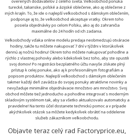
overených dodávateľov z celého sveta. Veľkoobchod ponúka
turecké, talianske, poľské a ázijské oblečenie, ako aj oblečenie z
iných krajín. To, že ide o najlepší veľkoobchod s dámskym oblečením,
podporuje aj to, že veľkoobchod akceptuje vratky. Okrem toho
posiela objednávky po celom Poľsku, ako aj do zahraničia
maximálne do 24 hodín od ich zadania.
Veľkoobchody vďaka online modelu predaja neobmedzujú otváracie
hodiny, takže tu môžete nakupovať 7 dní v týždni v ktorúkoľvek
dennú aj nočnú hodinu! Okrem toho môžete nakupovať pohodlne a
rýchlo z vlastnej pohovky alebo kdekoľvek bez toho, aby ste opustili
svoj domov! Po registrácii bezplatného účtu navyše získate plný
prístup k celej ponuke, ako aj k profesionálnym fotografiám a
popisom produktov. Najlepší veľkoobchod s dámskym oblečením
takmer každý deň zavádza do svojej ponuky atraktívne novinky a
nevyžaduje minimálne objednávacie množstvo ani množstvo. Svoj
obchod môžete tiež jednoducho a pohodlne integrovať s moderným
skladovým systémom tak, aby sa všetko aktualizovalo automaticky a
pravidelne! Na tento účel dostanete technickú pomoc a v prípade
akýchkoľvek otázok sa môžete kedykoľvek obrátiť na oddelenie
služieb zákazníkom veľkoobchodu.
Objavte teraz celý rad Factoryprice.eu,