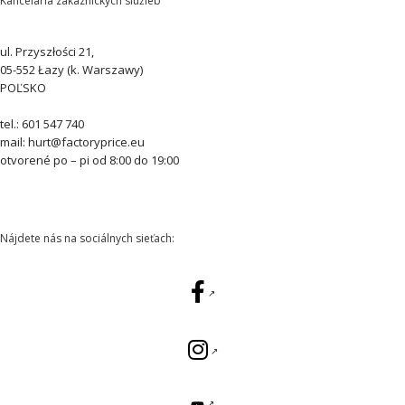
Kancelária zákazníckych služieb
ul. Przyszłości 21,
05-552 Łazy (k. Warszawy)
POĽSKO
tel.: 601 547 740
mail: hurt@factoryprice.eu
otvorené po – pi od 8:00 do 19:00
Nájdete nás na sociálnych sieťach: