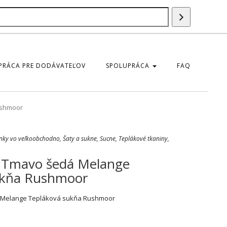
Szukaj
produktu
PRÁCA PRE DODÁVATEĽOV
SPOLUPRÁCA
FAQ
ushmoor
nky vo veľkoobchodno
,
Šaty a sukne
,
Sucne
,
Teplákové tkaniny
,
 Tmavo šedá Melange
ukňa Rushmoor
 Melange Tepláková sukňa Rushmoor