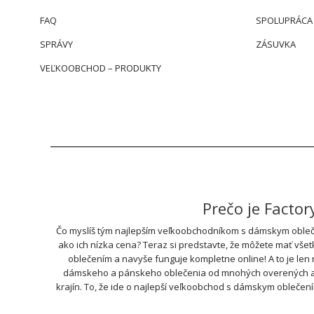
FAQ
SPOLUPRÁCA
SPRÁVY
ZÁSUVKA
VEĽKOOBCHOD – PRODUKTY
Prečo je Facto
Čo myslíš tým najlepším veľkoobchodníkom s dámskym obleče
ako ich nízka cena? Teraz si predstavte, že môžete mať vše
oblečením a navyše funguje kompletne online! A to je len
dámskeho a pánskeho oblečenia od mnohých overených a ove
krajín. To, že ide o najlepší veľkoobchod s dámskym oblečen