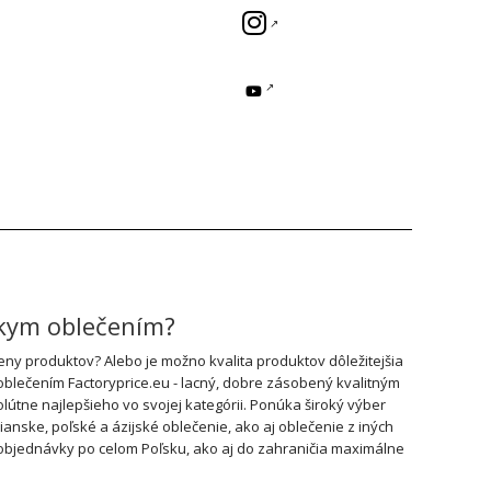
skym oblečením?
y produktov? Alebo je možno kvalita produktov dôležitejšia
oblečením Factoryprice.eu - lacný, dobre zásobený kvalitným
útne najlepšieho vo svojej kategórii. Ponúka široký výber
ske, poľské a ázijské oblečenie, ako aj oblečenie z iných
a objednávky po celom Poľsku, ako aj do zahraničia maximálne