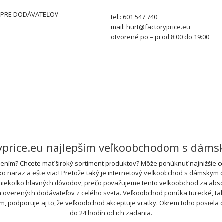
 PRE DODÁVATEĽOV
tel.: 601 547 740
mail: hurt@factoryprice.eu
otvorené po – pi od 8:00 do 19:00
ryprice.eu najlepším veľkoobchodom s dám
ním? Chcete mať široký sortiment produktov? Môže ponúknuť najnižšie cen
tko naraz a ešte viac! Pretože taký je internetový veľkoobchod s dámskym 
 niekoľko hlavných dôvodov, prečo považujeme tento veľkoobchod za absol
rených dodávateľov z celého sveta. Veľkoobchod ponúka turecké, talian
ím, podporuje aj to, že veľkoobchod akceptuje vratky. Okrem toho posiel
do 24 hodín od ich zadania.