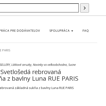
Szukaj
produktu
PRÁCA PRE DODÁVATEĽOV
SPOLUPRÁCA
FAQ
E PARIS
SELLERY
,
Látkové ceruzky
,
Novinky vo veľkoobchodno
,
Sucne
Svetlošedá rebrovaná
ňa z bavlny Luna RUE PARIS
ebrovaná základná sukňa z bavlny Luna RUE PARIS