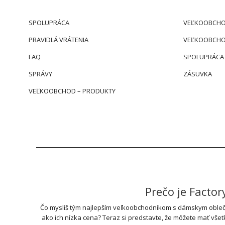
SPOLUPRÁCA
VEĽKOOBCHO
PRAVIDLÁ VRÁTENIA
VEĽKOOBCHO
FAQ
SPOLUPRÁCA
SPRÁVY
ZÁSUVKA
VEĽKOOBCHOD – PRODUKTY
Prečo je Facto
Čo myslíš tým najlepším veľkoobchodníkom s dámskym obleče
ako ich nízka cena? Teraz si predstavte, že môžete mať vše