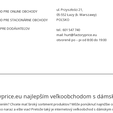
ul. Przyszłości 21,
D PRE ONLINE OBCHODY
05-552 Łazy (k. Warszawy)
POĽSKO
D PRE STACIONÁRNE OBCHODY
 PRE DODÁVATEĽOV
tel.: 601 547 740
mail: hurt@factoryprice.eu
otvorené po – pi od 8:00 do 19:00
ryprice.eu najlepším veľkoobchodom s dám
ním? Chcete mať široký sortiment produktov? Môže ponúknuť najnižšie cen
tko naraz a ešte viac! Pretože taký je internetový veľkoobchod s dámskym 