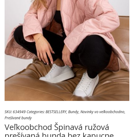
SKU:
634949
Categories:
BESTSELLERY
,
Bundy
,
Novinky vo veľkoobchodno
,
Prešívané bundy
Veľkoobchod Špinavá ružová
prešívaná bunda bez kapucne