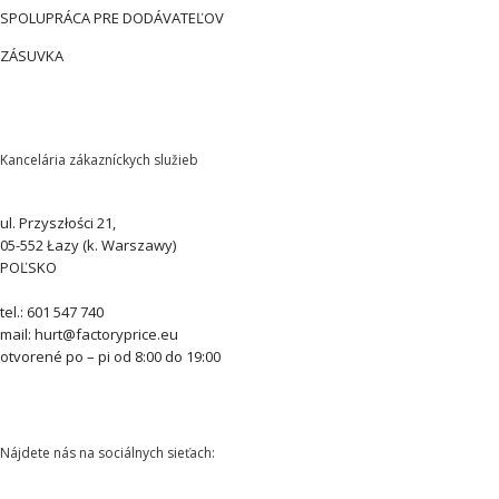
SPOLUPRÁCA PRE DODÁVATEĽOV
ZÁSUVKA
Kancelária zákazníckych služieb
ul. Przyszłości 21,
05-552 Łazy (k. Warszawy)
POĽSKO
tel.: 601 547 740
mail: hurt@factoryprice.eu
otvorené po – pi od 8:00 do 19:00
Nájdete nás na sociálnych sieťach: