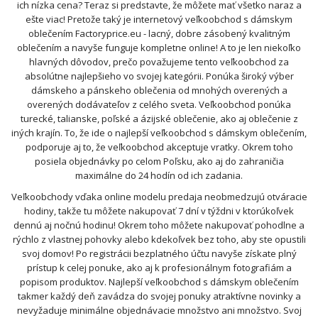
ich nízka cena? Teraz si predstavte, že môžete mať všetko naraz a
ešte viac! Pretože taký je internetový veľkoobchod s dámskym
oblečením Factoryprice.eu - lacný, dobre zásobený kvalitným
oblečením a navyše funguje kompletne online! A to je len niekoľko
hlavných dôvodov, prečo považujeme tento veľkoobchod za
absolútne najlepšieho vo svojej kategórii. Ponúka široký výber
dámskeho a pánskeho oblečenia od mnohých overených a
overených dodávateľov z celého sveta. Veľkoobchod ponúka
turecké, talianske, poľské a ázijské oblečenie, ako aj oblečenie z
iných krajín. To, že ide o najlepší veľkoobchod s dámskym oblečením,
podporuje aj to, že veľkoobchod akceptuje vratky. Okrem toho
posiela objednávky po celom Poľsku, ako aj do zahraničia
maximálne do 24 hodín od ich zadania.
Veľkoobchody vďaka online modelu predaja neobmedzujú otváracie
hodiny, takže tu môžete nakupovať 7 dní v týždni v ktorúkoľvek
dennú aj nočnú hodinu! Okrem toho môžete nakupovať pohodlne a
rýchlo z vlastnej pohovky alebo kdekoľvek bez toho, aby ste opustili
svoj domov! Po registrácii bezplatného účtu navyše získate plný
prístup k celej ponuke, ako aj k profesionálnym fotografiám a
popisom produktov. Najlepší veľkoobchod s dámskym oblečením
takmer každý deň zavádza do svojej ponuky atraktívne novinky a
nevyžaduje minimálne objednávacie množstvo ani množstvo. Svoj