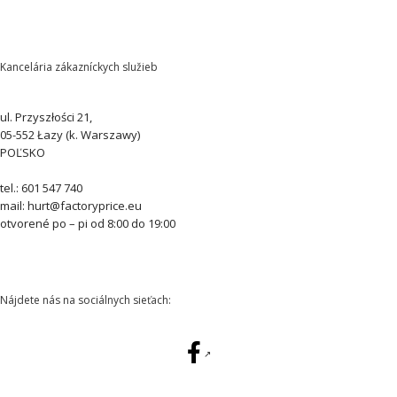
Kancelária zákazníckych služieb
ul. Przyszłości 21,
05-552 Łazy (k. Warszawy)
POĽSKO
tel.: 601 547 740
mail: hurt@factoryprice.eu
otvorené po – pi od 8:00 do 19:00
Nájdete nás na sociálnych sieťach: