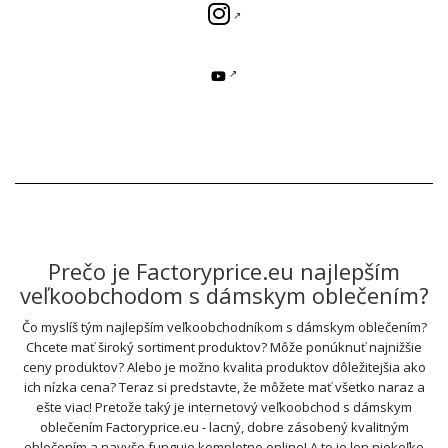
Prečo je Factoryprice.eu najlepším
veľkoobchodom s dámskym oblečením?
Čo myslíš tým najlepším veľkoobchodníkom s dámskym oblečením?
Chcete mať široký sortiment produktov? Môže ponúknuť najnižšie
ceny produktov? Alebo je možno kvalita produktov dôležitejšia ako
ich nízka cena? Teraz si predstavte, že môžete mať všetko naraz a
ešte viac! Pretože taký je internetový veľkoobchod s dámskym
oblečením Factoryprice.eu - lacný, dobre zásobený kvalitným
oblečením a navyše funguje kompletne online! A to je len niekoľko