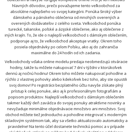
hlavných dôvodov, prečo považujeme tento veľkoobchod za
absolútne najlepšieho vo svojej kategórii. Ponúka široký výber
dámskeho a pánskeho oblečenia od mnohých overených a
overených dodávateľov z celého sveta. Veľkoobchod ponúka
turecké, talianske, poľské a ázijské oblečenie, ako aj oblečenie z
iných krajín. To, že ide o najlepší veľkoobchod s dámskym oblečením,
podporuje aj to, že veľkoobchod akceptuje vratky. Okrem toho
posiela objednávky po celom Poľsku, ako aj do zahraničia
maximálne do 24 hodín od ich zadania.
Veľkoobchody vďaka online modelu predaja neobmedzujú otváracie
hodiny, takže tu môžete nakupovať 7 dní v týždni v ktorúkoľvek
dennú aj nočnú hodinu! Okrem toho môžete nakupovať pohodlne a
rýchlo z vlastnej pohovky alebo kdekoľvek bez toho, aby ste opustili
svoj domov! Po registrácii bezplatného účtu navyše získate plný
prístup k celej ponuke, ako aj k profesionálnym fotografiám a
popisom produktov. Najlepší veľkoobchod s dámskym oblečením
takmer každý deň zavádza do svojej ponuky atraktívne novinky a
nevyžaduje minimálne objednávacie množstvo ani množstvo. Svoj
obchod môžete tiež jednoducho a pohodlne integrovať s moderným
skladovým systémom tak, aby sa všetko aktualizovalo automaticky a
pravidelne! Na tento účel dostanete technickú pomoc a v prípade