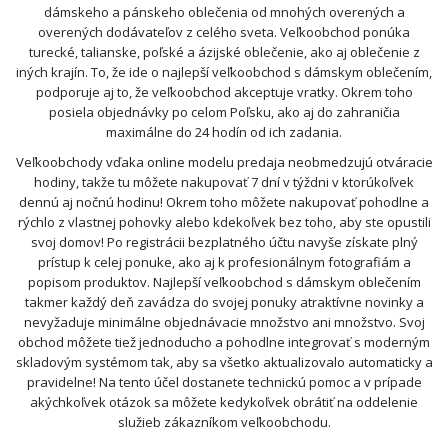
dámskeho a pánskeho oblečenia od mnohých overených a
overených dodávateľov z celého sveta. Veľkoobchod ponúka
turecké, talianske, poľské a ázijské oblečenie, ako aj oblečenie z
iných krajín. To, že ide o najlepší veľkoobchod s dámskym oblečením,
podporuje aj to, že veľkoobchod akceptuje vratky. Okrem toho
posiela objednávky po celom Poľsku, ako aj do zahraničia
maximálne do 24 hodín od ich zadania.
Veľkoobchody vďaka online modelu predaja neobmedzujú otváracie
hodiny, takže tu môžete nakupovať 7 dní v týždni v ktorúkoľvek
dennú aj nočnú hodinu! Okrem toho môžete nakupovať pohodlne a
rýchlo z vlastnej pohovky alebo kdekoľvek bez toho, aby ste opustili
svoj domov! Po registrácii bezplatného účtu navyše získate plný
prístup k celej ponuke, ako aj k profesionálnym fotografiám a
popisom produktov. Najlepší veľkoobchod s dámskym oblečením
takmer každý deň zavádza do svojej ponuky atraktívne novinky a
nevyžaduje minimálne objednávacie množstvo ani množstvo. Svoj
obchod môžete tiež jednoducho a pohodlne integrovať s moderným
skladovým systémom tak, aby sa všetko aktualizovalo automaticky a
pravidelne! Na tento účel dostanete technickú pomoc a v prípade
akýchkoľvek otázok sa môžete kedykoľvek obrátiť na oddelenie
služieb zákazníkom veľkoobchodu.