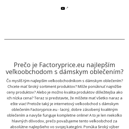
Prečo je Factoryprice.eu najlepším
veľkoobchodom s dámskym oblečením?
Čo myslíš tým najlepším veľkoobchodníkom s dámskym oblečením?
Chcete mať široký sortiment produktov? Môže ponúknuť najnižšie
ceny produktov? Alebo je možno kvalita produktov dôležitejšia ako
ich nízka cena? Teraz si predstavte, že môžete mať všetko naraz a
ešte viac! Pretože taký je internetový veľkoobchod s dámskym
oblečením Factoryprice.eu - lacný, dobre zásobený kvalitným
oblečením a navyše funguje kompletne online! A to je len niekoľko
hlavných dôvodov, prečo považujeme tento veľkoobchod za
absolútne najlepšieho vo svojej kategórii. Ponúka široký výber