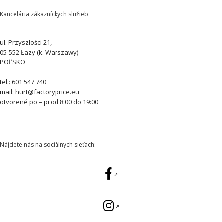
Kancelária zákazníckych služieb
ul. Przyszłości 21,
05-552 Łazy (k. Warszawy)
POĽSKO
tel.: 601 547 740
mail: hurt@factoryprice.eu
otvorené po – pi od 8:00 do 19:00
Nájdete nás na sociálnych sieťach: