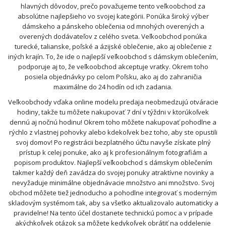
hlavných dôvodov, prečo považujeme tento veľkoobchod za
absolútne najlepšieho vo svojej kategórii. Ponúka široký výber
dámskeho a pánskeho oblečenia od mnohých overených a
overených dodávateľov z celého sveta. Veľkoobchod ponúka
turecké, talianske, poľské a ázijské oblečenie, ako aj oblečenie z
iných krajín. To, že ide o najlepší veľkoobchod s dámskym oblečením,
podporuje aj to, že veľkoobchod akceptuje vratky. Okrem toho
posiela objednávky po celom Poľsku, ako aj do zahraničia
maximálne do 24 hodín od ich zadania.
Veľkoobchody vďaka online modelu predaja neobmedzujú otváracie
hodiny, takže tu môžete nakupovať 7 dní v týždni v ktorúkoľvek
dennú aj nočnú hodinu! Okrem toho môžete nakupovať pohodlne a
rýchlo z vlastnej pohovky alebo kdekoľvek bez toho, aby ste opustili
svoj domov! Po registrácii bezplatného účtu navyše získate plný
prístup k celej ponuke, ako aj k profesionálnym fotografiám a
popisom produktov. Najlepší veľkoobchod s dámskym oblečením
takmer každý deň zavádza do svojej ponuky atraktívne novinky a
nevyžaduje minimálne objednávacie množstvo ani množstvo. Svoj
obchod môžete tiež jednoducho a pohodlne integrovať s moderným
skladovým systémom tak, aby sa všetko aktualizovalo automaticky a
pravidelne! Na tento účel dostanete technickú pomoc a v prípade
akýchkoľvek otázok sa môžete kedykoľvek obrátiť na oddelenie