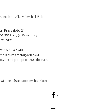
Kancelária zákazníckych služieb
ul. Przyszłości 21,
05-552 Łazy (k. Warszawy)
POĽSKO
tel.: 601 547 740
mail: hurt@factoryprice.eu
otvorené po – pi od 8:00 do 19:00
Nájdete nás na sociálnych sieťach: