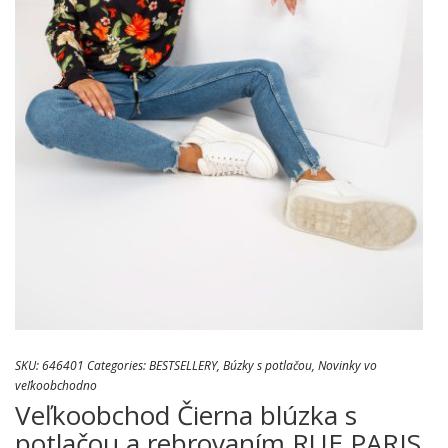
SKU:
646401
Categories:
BESTSELLERY
,
Búzky s potlačou
,
Novinky vo
veľkoobchodno
Veľkoobchod Čierna blúzka s
potlačou a rebrovaním RUE PARIS