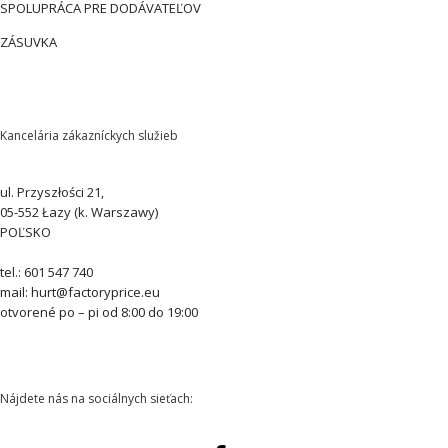
SPOLUPRÁCA PRE DODÁVATEĽOV
ZÁSUVKA
Kancelária zákazníckych služieb
ul. Przyszłości 21,
05-552 Łazy (k. Warszawy)
POĽSKO
tel.: 601 547 740
mail: hurt@factoryprice.eu
otvorené po – pi od 8:00 do 19:00
Nájdete nás na sociálnych sieťach: