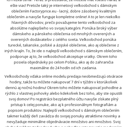
ešte viac! Pretože taký je internetový veľkoobchod s dámskym
oblečením Factoryprice.eu - lacný, dobre zásobený kvalitným
oblečením a navyše funguje kompletne online! A to je len niekoľko
hlavných dôvodov, prečo považujeme tento veľkoobchod za
absolútne najlepšieho vo svojej kategórii. Ponúka široký výber
dámskeho a pánskeho oblečenia od mnohých overených a
overených dodávateľov z celého sveta. Veľkoobchod ponúka
turecké, talianske, poľské a ázijské oblečenie, ako aj oblečenie z
iných krajín. To, že ide o najlepší veľkoobchod s dámskym oblečením,
podporuje aj to, že veľkoobchod akceptuje vratky. Okrem toho
posiela objednávky po celom Poľsku, ako aj do zahraničia
maximálne do 24 hodín od ich zadania.
Veľkoobchody vďaka online modelu predaja neobmedzujú otváracie
hodiny, takže tu môžete nakupovať 7 dní v týždni v ktorúkoľvek
dennú aj nočnú hodinu! Okrem toho môžete nakupovať pohodlne a
rýchlo z vlastnej pohovky alebo kdekoľvek bez toho, aby ste opustili
svoj domov! Po registrácii bezplatného účtu navyše získate plný
prístup k celej ponuke, ako aj k profesionálnym fotografiám a
popisom produktov. Najlepší veľkoobchod s dámskym oblečením
takmer každý deň zavádza do svojej ponuky atraktívne novinky a
nevyžaduje minimálne objednávacie množstvo ani množstvo. Svoj