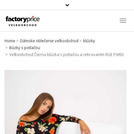
Szukaj
produktu
Toggl
Navig
Home
Dámske oblečenie veľkoobchod
blúzky
Búzky s potlačou
Veľkoobchod Čierna blúzka s potlačou a rebrovaním RUE PARIS