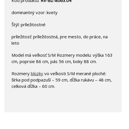
Kód produktu:
RV-BZ-8063.04
dominantný vzor: kvety
Štýl: príležitostné
príležitosť: príležitostná, pre mesto, do práce, na
leto
Model má veľkosť S/M Rozmery modelu: výška 163
cm, poprsie 86 cm, pás 56 cm, boky 88 cm.
Rozmery
blúzky
vo veľkosti S/M merané ploché:
šírka pod podpazuší – 59 cm, dĺžka rukávu – 48 cm,
celková dĺžka – 60 cm.