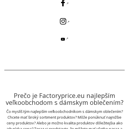
Prečo je Factoryprice.eu najlepším
veľkoobchodom s dámskym oblečením?
Čo myslíš tým najlepším veľkoobchodníkom s dámskym oblečením?
Chcete mať široký sortiment produktov? Môže ponúknuť najnižšie
ceny produktov? Alebo je možno kvalita produktov dôležitejšia ako
ich nízka cena? Teraz si predstavte, že môžete mať všetko naraz a