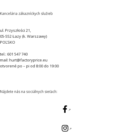
Kancelária zákazníckych služieb
ul. Przyszłości 21,
05-552 Łazy (k. Warszawy)
POĽSKO
tel.: 601 547 740
mail: hurt@factoryprice.eu
otvorené po – pi od 8:00 do 19:00
Nájdete nás na sociálnych sieťach: