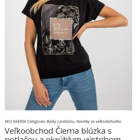
SKU:
668906
Categories:
Búzky s potlačou
,
Novinky vo veľkoobchodno
Veľkoobchod Čierna blúzka s
potlačou a okrúhlym výstrihom