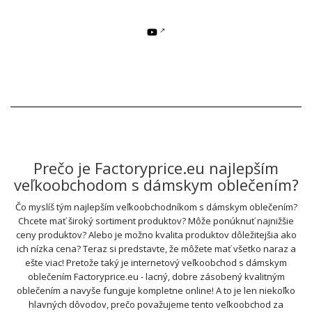
Prečo je Factoryprice.eu najlepším
veľkoobchodom s dámskym oblečením?
Čo myslíš tým najlepším veľkoobchodníkom s dámskym oblečením?
Chcete mať široký sortiment produktov? Môže ponúknuť najnižšie
ceny produktov? Alebo je možno kvalita produktov dôležitejšia ako
ich nízka cena? Teraz si predstavte, že môžete mať všetko naraz a
ešte viac! Pretože taký je internetový veľkoobchod s dámskym
oblečením Factoryprice.eu - lacný, dobre zásobený kvalitným
oblečením a navyše funguje kompletne online! A to je len niekoľko
hlavných dôvodov, prečo považujeme tento veľkoobchod za