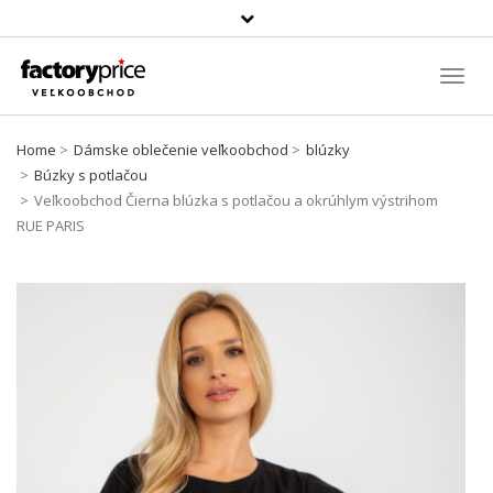
Szukaj
produktu
Toggl
Navig
Home
Dámske oblečenie veľkoobchod
blúzky
Búzky s potlačou
Veľkoobchod Čierna blúzka s potlačou a okrúhlym výstrihom
RUE PARIS