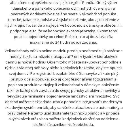
absolútne najlepšieho vo svojej kategórii. Ponúka široký výber
dámskeho a pánskeho oblečenia od mnohých overených a
overených dodávateľov z celého sveta. Veľkoobchod ponúka
turecké, talianske, poľské a ázijské oblečenie, ako aj oblečenie z
iných krajín. To, že ide o najlepší veľkoobchod s dámskym oblečením,
podporuje aj to, že veľkoobchod akceptuje vratky. Okrem toho
posiela objednávky po celom Poľsku, ako aj do zahraničia
maximálne do 24 hodín od ich zadania.
Veľkoobchody vďaka online modelu predaja neobmedzujú otváracie
hodiny, takže tu môžete nakupovať 7 dní v týždni v ktorúkoľvek
dennú aj nočnú hodinu! Okrem toho môžete nakupovať pohodlne a
rýchlo z vlastnej pohovky alebo kdekoľvek bez toho, aby ste opustili
svoj domov! Po registrácii bezplatného účtu navyše získate plný
prístup k celej ponuke, ako aj k profesionálnym fotografiám a
popisom produktov. Najlepší veľkoobchod s dámskym oblečením
takmer každý deň zavádza do svojej ponuky atraktívne novinky a
nevyžaduje minimálne objednávacie množstvo ani množstvo. Svoj
obchod môžete tiež jednoducho a pohodlne integrovať s moderným
skladovým systémom tak, aby sa všetko aktualizovalo automaticky a
pravidelne! Na tento účel dostanete technickú pomoc a v prípade
akýchkoľvek otázok sa môžete kedykoľvek obrátiť na oddelenie
služieb zákazníkom veľkoobchodu.