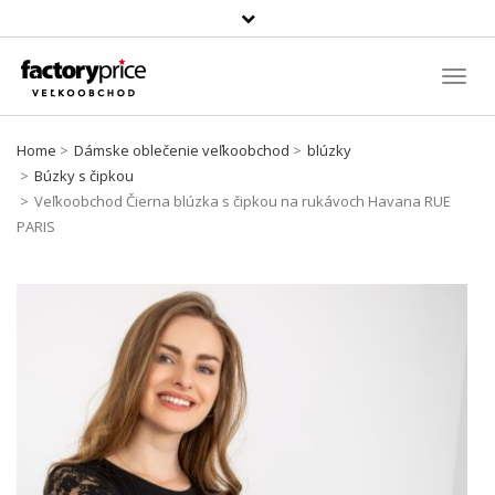
Szukaj
produktu
Toggl
Navig
Home
Dámske oblečenie veľkoobchod
blúzky
Búzky s čipkou
Veľkoobchod Čierna blúzka s čipkou na rukávoch Havana RUE
PARIS