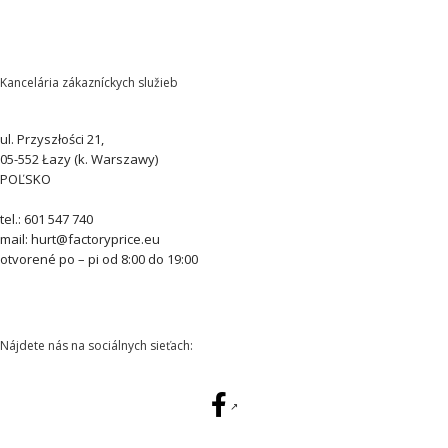
Kancelária zákazníckych služieb
ul. Przyszłości 21,
05-552 Łazy (k. Warszawy)
POĽSKO
tel.: 601 547 740
mail: hurt@factoryprice.eu
otvorené po – pi od 8:00 do 19:00
Nájdete nás na sociálnych sieťach: