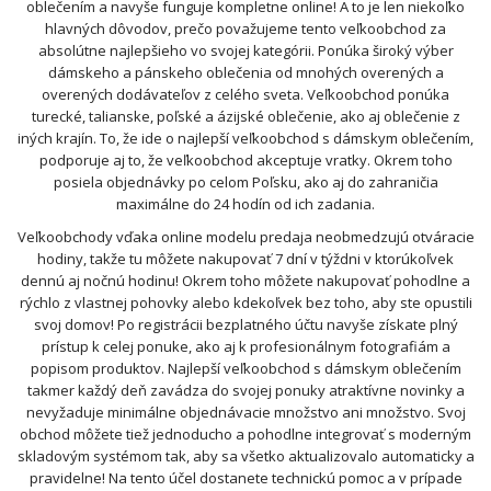
oblečením a navyše funguje kompletne online! A to je len niekoľko
hlavných dôvodov, prečo považujeme tento veľkoobchod za
absolútne najlepšieho vo svojej kategórii. Ponúka široký výber
dámskeho a pánskeho oblečenia od mnohých overených a
overených dodávateľov z celého sveta. Veľkoobchod ponúka
turecké, talianske, poľské a ázijské oblečenie, ako aj oblečenie z
iných krajín. To, že ide o najlepší veľkoobchod s dámskym oblečením,
podporuje aj to, že veľkoobchod akceptuje vratky. Okrem toho
posiela objednávky po celom Poľsku, ako aj do zahraničia
maximálne do 24 hodín od ich zadania.
Veľkoobchody vďaka online modelu predaja neobmedzujú otváracie
hodiny, takže tu môžete nakupovať 7 dní v týždni v ktorúkoľvek
dennú aj nočnú hodinu! Okrem toho môžete nakupovať pohodlne a
rýchlo z vlastnej pohovky alebo kdekoľvek bez toho, aby ste opustili
svoj domov! Po registrácii bezplatného účtu navyše získate plný
prístup k celej ponuke, ako aj k profesionálnym fotografiám a
popisom produktov. Najlepší veľkoobchod s dámskym oblečením
takmer každý deň zavádza do svojej ponuky atraktívne novinky a
nevyžaduje minimálne objednávacie množstvo ani množstvo. Svoj
obchod môžete tiež jednoducho a pohodlne integrovať s moderným
skladovým systémom tak, aby sa všetko aktualizovalo automaticky a
pravidelne! Na tento účel dostanete technickú pomoc a v prípade