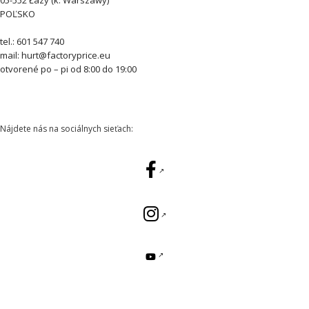
05-552 Łazy (k. Warszawy)
POĽSKO
tel.: 601 547 740
mail: hurt@factoryprice.eu
otvorené po – pi od 8:00 do 19:00
Nájdete nás na sociálnych sieťach: