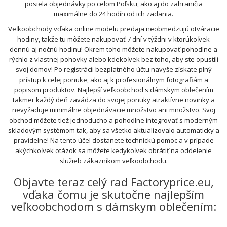
posiela objednávky po celom Poľsku, ako aj do zahraničia
maximálne do 24 hodín od ich zadania.
Veľkoobchody vďaka online modelu predaja neobmedzujú otváracie
hodiny, takže tu môžete nakupovať 7 dní v týždni v ktorúkoľvek
dennú aj nočnú hodinu! Okrem toho môžete nakupovať pohodlne a
rýchlo z vlastnej pohovky alebo kdekoľvek bez toho, aby ste opustili
svoj domov! Po registrácii bezplatného účtu navyše získate plný
prístup k celej ponuke, ako aj k profesionálnym fotografiám a
popisom produktov. Najlepší veľkoobchod s dámskym oblečením
takmer každý deň zavádza do svojej ponuky atraktívne novinky a
nevyžaduje minimálne objednávacie množstvo ani množstvo. Svoj
obchod môžete tiež jednoducho a pohodlne integrovať s moderným
skladovým systémom tak, aby sa všetko aktualizovalo automaticky a
pravidelne! Na tento účel dostanete technickú pomoc a v prípade
akýchkoľvek otázok sa môžete kedykoľvek obrátiť na oddelenie
služieb zákazníkom veľkoobchodu.
Objavte teraz celý rad Factoryprice.eu,
vďaka čomu je skutočne najlepším
veľkoobchodom s dámskym oblečením: