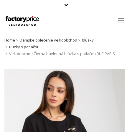
Szukaj
produktu
Toggl
Navig
Home
Dámske oblečenie veľkoobchod
blúzky
Búzky s potlačou
Veľkoobchod Čierna bavlnená blúzka s potlačou RUE PARIS