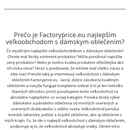
Prečo je Factoryprice.eu najlepším
veľkoobchodom s dámskym oblečením?
Čo myslíš tým najlepším veľkoobchodníkom s dámskym oblečením?
Chcete mať široký sortiment produktov? Môže ponúknuť najnižšie
ceny produktov? Alebo je možno kvalita produktov dôležitejšia ako
ich nízka cena? Teraz si predstavte, že môžete mať všetko naraz a
ešte viac! Pretože taký je internetový veľkoobchod s dámskym
oblečením Factoryprice.eu - lacný, dobre zásobený kvalitným
oblečením a navyše funguje kompletne online! A to je len niekoľko
hlavných dôvodov, prečo považujeme tento veľkoobchod za
absolútne najlepšieho vo svojej kategórii. Ponúka široký výber
dámskeho a pánskeho oblečenia od mnohých overených a
overených dodávateľov z celého sveta. Veľkoobchod ponúka
turecké, talianske, poľské a ázijské oblečenie, ako aj oblečenie z
iných krajín. To, že ide o najlepší veľkoobchod s dámskym oblečením,
podporuje aj to, že veľkoobchod akceptuje vratky. Okrem toho