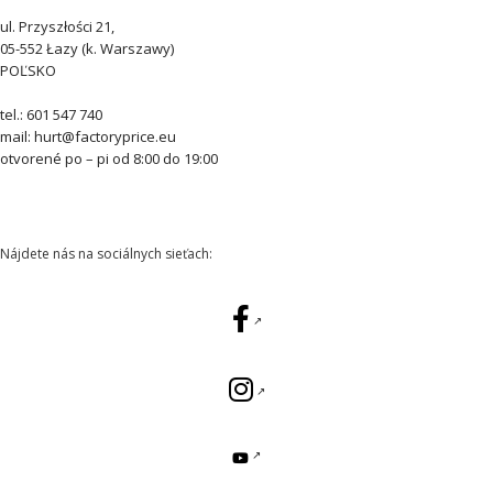
ul. Przyszłości 21,
05-552 Łazy (k. Warszawy)
POĽSKO
tel.: 601 547 740
mail: hurt@factoryprice.eu
otvorené po – pi od 8:00 do 19:00
Nájdete nás na sociálnych sieťach: