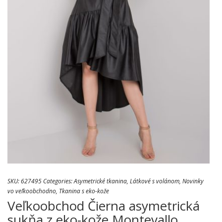
SKU:
627495
Categories:
Asymetrické tkanina
,
Látkové s volánom
,
Novinky
vo veľkoobchodno
,
Tkanina s eko-kože
Veľkoobchod Čierna asymetrická
sukňa z eko-kože Montevallo