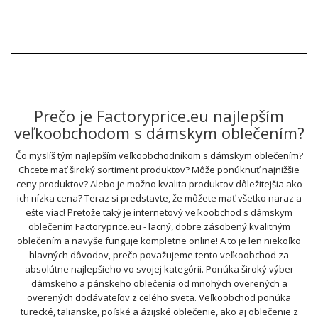
Prečo je Factoryprice.eu najlepším
veľkoobchodom s dámskym oblečením?
Čo myslíš tým najlepším veľkoobchodníkom s dámskym oblečením?
Chcete mať široký sortiment produktov? Môže ponúknuť najnižšie
ceny produktov? Alebo je možno kvalita produktov dôležitejšia ako
ich nízka cena? Teraz si predstavte, že môžete mať všetko naraz a
ešte viac! Pretože taký je internetový veľkoobchod s dámskym
oblečením Factoryprice.eu - lacný, dobre zásobený kvalitným
oblečením a navyše funguje kompletne online! A to je len niekoľko
hlavných dôvodov, prečo považujeme tento veľkoobchod za
absolútne najlepšieho vo svojej kategórii. Ponúka široký výber
dámskeho a pánskeho oblečenia od mnohých overených a
overených dodávateľov z celého sveta. Veľkoobchod ponúka
turecké, talianske, poľské a ázijské oblečenie, ako aj oblečenie z