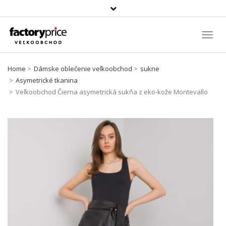
Szukaj
produktu
Toggl
Navig
Home
Dámske oblečenie veľkoobchod
sukne
Asymetrické tkanina
Veľkoobchod Čierna asymetrická sukňa z eko-kože Montevallo