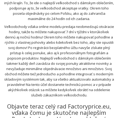
iných krajín. To, že ide o najlepší veľkoobchod s dámskym oblečením,
podporuje aj to, že veľkoobchod akceptuje vratky. Okrem toho
posiela objednávky po celom Poľsku, ako aj do zahraničia
maximálne do 24 hodín od ich zadania.
Veľkoobchody vďaka online modelu predaja neobmedzujú otváracie
hodiny, takže tu môžete nakupovať 7 dní v týždni v ktorúkoľvek
dennú aj nočnú hodinu! Okrem toho môžete nakupovať pohodlne a
rýchlo z vlastnej pohovky alebo kdekoľvek bez toho, aby ste opustili
svoj domov! Po registrácii bezplatného účtu navyše získate plný
prístup k celej ponuke, ako aj k profesionálnym fotografiám a
popisom produktov. Najlepší veľkoobchod s dámskym oblečením
takmer každý deň zavádza do svojej ponuky atraktívne novinky a
nevyžaduje minimálne objednávacie množstvo ani množstvo. Svoj
obchod môžete tiež jednoducho a pohodlne integrovať s moderným
skladovým systémom tak, aby sa všetko aktualizovalo automaticky a
pravidelne! Na tento účel dostanete technickú pomoc a v prípade
akýchkoľvek otázok sa môžete kedykoľvek obrátiť na oddelenie
služieb zákazníkom veľkoobchodu.
Objavte teraz celý rad Factoryprice.eu,
vďaka čomu je skutočne najlepším