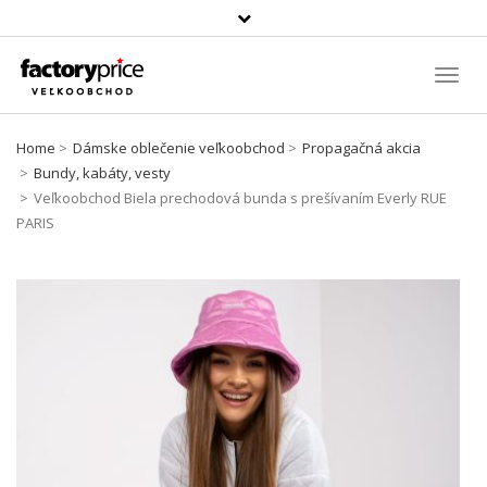
Szukaj
produktu
Toggl
Navig
Home
Dámske oblečenie veľkoobchod
Propagačná akcia
Bundy, kabáty, vesty
Veľkoobchod Biela prechodová bunda s prešívaním Everly RUE
PARIS