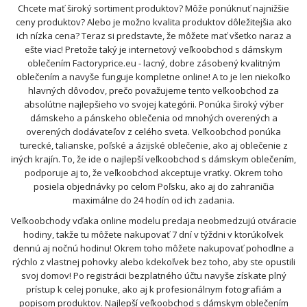
Chcete mať široký sortiment produktov? Môže ponúknuť najnižšie
ceny produktov? Alebo je možno kvalita produktov dôležitejšia ako
ich nízka cena? Teraz si predstavte, že môžete mať všetko naraz a
ešte viac! Pretože taký je internetový veľkoobchod s dámskym
oblečením Factoryprice.eu - lacný, dobre zásobený kvalitným
oblečením a navyše funguje kompletne online! A to je len niekoľko
hlavných dôvodov, prečo považujeme tento veľkoobchod za
absolútne najlepšieho vo svojej kategórii. Ponúka široký výber
dámskeho a pánskeho oblečenia od mnohých overených a
overených dodávateľov z celého sveta. Veľkoobchod ponúka
turecké, talianske, poľské a ázijské oblečenie, ako aj oblečenie z
iných krajín. To, že ide o najlepší veľkoobchod s dámskym oblečením,
podporuje aj to, že veľkoobchod akceptuje vratky. Okrem toho
posiela objednávky po celom Poľsku, ako aj do zahraničia
maximálne do 24 hodín od ich zadania.
Veľkoobchody vďaka online modelu predaja neobmedzujú otváracie
hodiny, takže tu môžete nakupovať 7 dní v týždni v ktorúkoľvek
dennú aj nočnú hodinu! Okrem toho môžete nakupovať pohodlne a
rýchlo z vlastnej pohovky alebo kdekoľvek bez toho, aby ste opustili
svoj domov! Po registrácii bezplatného účtu navyše získate plný
prístup k celej ponuke, ako aj k profesionálnym fotografiám a
popisom produktov. Najlepší veľkoobchod s dámskym oblečením