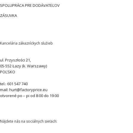
SPOLUPRÁCA PRE DODÁVATEĽOV
ZÁSUVKA
Kancelária zákazníckych služieb
ul. Przyszłości 21,
05-552 Łazy (k. Warszawy)
POĽSKO
tel.: 601 547 740
mail: hurt@factoryprice.eu
otvorené po – pi od 8:00 do 19:00
Nájdete nás na sociálnych sieťach: