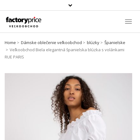
Szukaj
produktu
Toggl
Navig
Home
Dámske oblečenie veľkoobchod
blúzky
Španielske
Veľkoobchod Biela elegantná španielska blúzka s volánkami
RUE PARIS