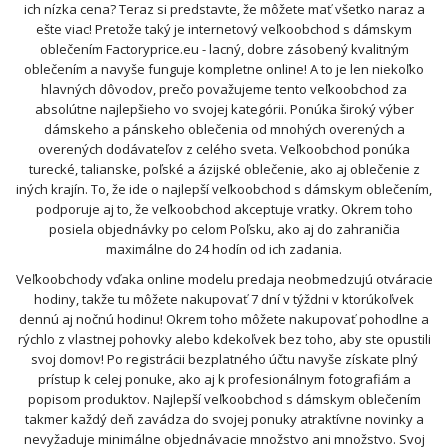
ich nízka cena? Teraz si predstavte, že môžete mať všetko naraz a
ešte viac! Pretože taký je internetový veľkoobchod s dámskym
oblečením Factoryprice.eu - lacný, dobre zásobený kvalitným
oblečením a navyše funguje kompletne online! A to je len niekoľko
hlavných dôvodov, prečo považujeme tento veľkoobchod za
absolútne najlepšieho vo svojej kategórii. Ponúka široký výber
dámskeho a pánskeho oblečenia od mnohých overených a
overených dodávateľov z celého sveta. Veľkoobchod ponúka
turecké, talianske, poľské a ázijské oblečenie, ako aj oblečenie z
iných krajín. To, že ide o najlepší veľkoobchod s dámskym oblečením,
podporuje aj to, že veľkoobchod akceptuje vratky. Okrem toho
posiela objednávky po celom Poľsku, ako aj do zahraničia
maximálne do 24 hodín od ich zadania.
Veľkoobchody vďaka online modelu predaja neobmedzujú otváracie
hodiny, takže tu môžete nakupovať 7 dní v týždni v ktorúkoľvek
dennú aj nočnú hodinu! Okrem toho môžete nakupovať pohodlne a
rýchlo z vlastnej pohovky alebo kdekoľvek bez toho, aby ste opustili
svoj domov! Po registrácii bezplatného účtu navyše získate plný
prístup k celej ponuke, ako aj k profesionálnym fotografiám a
popisom produktov. Najlepší veľkoobchod s dámskym oblečením
takmer každý deň zavádza do svojej ponuky atraktívne novinky a
nevyžaduje minimálne objednávacie množstvo ani množstvo. Svoj