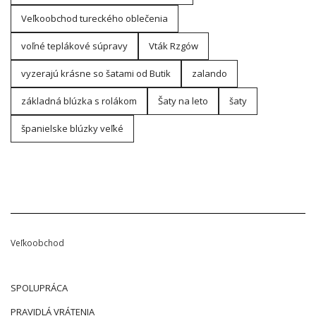
Veľkoobchod tureckého oblečenia
voľné teplákové súpravy
Vták Rzgów
vyzerajú krásne so šatami od Butik
zalando
základná blúzka s rolákom
Šaty na leto
šaty
španielske blúzky veľké
Veľkoobchod
SPOLUPRÁCA
PRAVIDLÁ VRÁTENIA