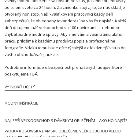
všetky módne oblečenie sa dostanete včas, pošleme objednávky
po celom svete za 24 hodín. Za zmienku stojí aj to, že náš sklad je
otvorený non stop. Naši kvalifikovaní pracovníci každý deň
zabezpečujú, že objednaný tovar dorazí na vás čo najskôr. Každý
deň dotujeme náš veľkoobchod so 100 novinkami — nebudete
chýbať žiadne módne správy. Aby sme vám a vášmu tímu uľahčili
prácu, priložíme k každému produktu popis a profesionálne
fotografie. Vďaka tomu bude ešte rýchlejší a efektívnejší vstup do
vášho obchodu/vašej aukcie.
Podrobné informácie o bezpečnosti prenášaných údajov, ktoré
poskytujeme
TU
.
VYTVORIŤ ÚČET
MÓDNY INŠPIRÁCIE
NAJLEPŠÍ VEĽKOOBCHOD S DÁMSKYM OBLEČENÍM – AKO HO NÁJSŤ?
WÓLKA KOSOWSKA DÁMSKE OBLEČENIE VEĽKOOBCHOD ALEBO