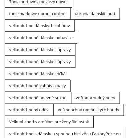
Tania hurtownia odzieży nowej
tanie markowe ubrania online
ubrania damskie hurt
veľkoobchod dámskych kabátov
veľkoobchodné dámske nohavice
veľkoobchodné dámske súpravy
veľkoobchodné dámske súpravy
veľkoobchodné dámske tričká
veľkoobchodné kabáty alpaky
veľkoobchodné odevné sukne
veľkoobchodný odev
veľkoobchodný odev
veľkoobchod ramónskych bundy
Veľkoobchod s areálom pre ženy Bielostok
veľkoobchod s dámskou spodnou bielizňou FactoryPrice.eu