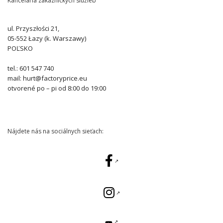
Kancelária zákazníckych služieb
ul. Przyszłości 21,
05-552 Łazy (k. Warszawy)
POĽSKO
tel.: 601 547 740
mail: hurt@factoryprice.eu
otvorené po – pi od 8:00 do 19:00
Nájdete nás na sociálnych sieťach: