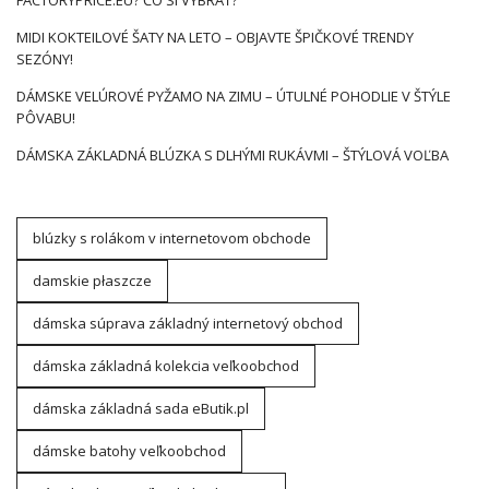
FACTORYPRICE.EU? ČO SI VYBRAŤ?
MIDI KOKTEILOVÉ ŠATY NA LETO – OBJAVTE ŠPIČKOVÉ TRENDY
SEZÓNY!
DÁMSKE VELÚROVÉ PYŽAMO NA ZIMU – ÚTULNÉ POHODLIE V ŠTÝLE
PÔVABU!
DÁMSKA ZÁKLADNÁ BLÚZKA S DLHÝMI RUKÁVMI – ŠTÝLOVÁ VOĽBA
blúzky s rolákom v internetovom obchode
damskie płaszcze
dámska súprava základný internetový obchod
dámska základná kolekcia veľkoobchod
dámska základná sada eButik.pl
dámske batohy veľkoobchod