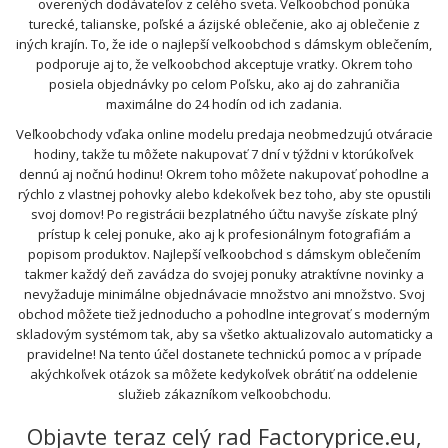
overených dodávateľov z celého sveta. Veľkoobchod ponúka
turecké, talianske, poľské a ázijské oblečenie, ako aj oblečenie z
iných krajín. To, že ide o najlepší veľkoobchod s dámskym oblečením,
podporuje aj to, že veľkoobchod akceptuje vratky. Okrem toho
posiela objednávky po celom Poľsku, ako aj do zahraničia
maximálne do 24 hodín od ich zadania.
Veľkoobchody vďaka online modelu predaja neobmedzujú otváracie
hodiny, takže tu môžete nakupovať 7 dní v týždni v ktorúkoľvek
dennú aj nočnú hodinu! Okrem toho môžete nakupovať pohodlne a
rýchlo z vlastnej pohovky alebo kdekoľvek bez toho, aby ste opustili
svoj domov! Po registrácii bezplatného účtu navyše získate plný
prístup k celej ponuke, ako aj k profesionálnym fotografiám a
popisom produktov. Najlepší veľkoobchod s dámskym oblečením
takmer každý deň zavádza do svojej ponuky atraktívne novinky a
nevyžaduje minimálne objednávacie množstvo ani množstvo. Svoj
obchod môžete tiež jednoducho a pohodlne integrovať s moderným
skladovým systémom tak, aby sa všetko aktualizovalo automaticky a
pravidelne! Na tento účel dostanete technickú pomoc a v prípade
akýchkoľvek otázok sa môžete kedykoľvek obrátiť na oddelenie
služieb zákazníkom veľkoobchodu.
Objavte teraz celý rad Factoryprice.eu,