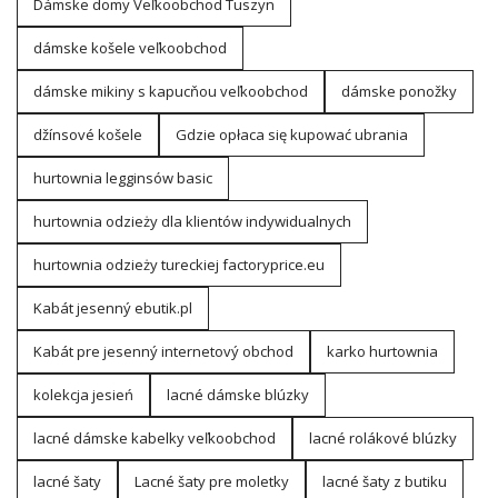
Dámske domy Veľkoobchod Tuszyn
dámske košele veľkoobchod
dámske mikiny s kapucňou veľkoobchod
dámske ponožky
džínsové košele
Gdzie opłaca się kupować ubrania
hurtownia legginsów basic
hurtownia odzieży dla klientów indywidualnych
hurtownia odzieży tureckiej factoryprice.eu
Kabát jesenný ebutik.pl
Kabát pre jesenný internetový obchod
karko hurtownia
kolekcja jesień
lacné dámske blúzky
lacné dámske kabelky veľkoobchod
lacné rolákové blúzky
lacné šaty
Lacné šaty pre moletky
lacné šaty z butiku