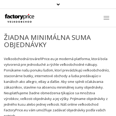
Szukaj
produktu
Toggl
Navig
ŽIADNA MINIMÁLNA SUMA
OBJEDNÁVKY
Veľkoobchodná továreňPrice.eu je moderná platforma, ktorá bola
vytvorená pre jednoduché a rýchle veľkoobchodné nákupy.
Ponúkame našu ponuku ľuďom, ktorí prevádzkujú veľkoobchodníci,
stacionárne butiky, internetové obchody a ľudia predávajúci v
kanáloch ako allegro, eBay a ďalšie. Aby sme splnili očakávania
zákazníkov, stavíme na absenciu minimálnej sumy objednávky.
Neuplatňujeme žiadne obmedzenia týkajúce sa množstva
výrobkov, veľkosti objednávky a jej výšky. Prijímame objednávky z
jedného kusu alebo jednej veľkosti. Náš online veľkoobchod
FactoryPrice.eu vám umožňuje zadávať objednávky podľa vašich
potrieb.