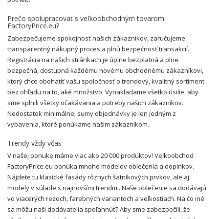
Prečo spolupracovať s veľkoobchodným tovarom
FactoryPrice.eu?
Zabezpečujeme spokojnosť našich zákazníkov, zaručujeme
transparentný nákupný proces a plnú bezpečnosť transakcií.
Registrácia na našich stránkach je úplne bezplatná a plne
bezpečná, dostupná každému novému obchodnému zákazníkovi,
ktorý chce obohatiť vašu spoločnosť o trendový, kvalitný sortiment
bez ohľadu na to, aké množstvo. Vynakladame všetko úsilie, aby
sme splnili všetky očakávania a potreby našich zákazníkov.
Nedostatok minimálnej sumy objednávky je len jedným z
vybavenia, ktoré ponúkame našim zákazníkom.
Trendy vždy včas
V našej ponuke máme viac ako 20 000 produktov! Veľkoobchod
FactoryPrice.eu ponúka mnoho modelov oblečenia a doplnkov.
Nájdete tu klasické fasády rôznych šatníkových prvkov, ale aj
modely v súlade s najnovšími trendmi. Naše oblečenie sa dodávajú
vo viacerých rezoch, farebných variantoch a veľkostiach. Na čo iné
sa môžu naši dodávatelia spoľahnúť? Aby sme zabezpečili, že