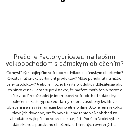
Prečo je Factoryprice.eu najlepším
veľkoobchodom s dámskym oblečením?
Čo myslíš tým najlepším veľkoobchodníkom s dámskym oblečením?
Chcete mať široký sortiment produktov? Môže ponúknuť najnižšie
ceny produktov? Alebo je možno kvalita produktov dôležitejšia ako
ich nízka cena? Teraz si predstavte, že môžete mať všetko naraz a
ešte viac! Pretože taký je internetový veľkoobchod s dámskym
oblečením Factoryprice.eu - lacný, dobre zásobený kvalitným
oblečením a navyše funguje kompletne online! A to je len niekoľko
hlavných dôvodov, prečo považujeme tento veľkoobchod za
absolútne najlepšieho vo svojej kategórii. Ponúka široký výber
dámskeho a pánskeho oblečenia od mnohých overených a