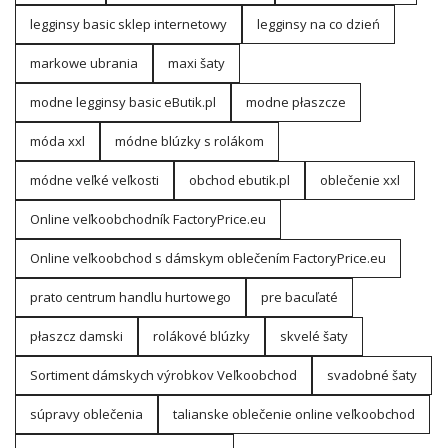
legginsy basic sklep internetowy
legginsy na co dzień
markowe ubrania
maxi šaty
modne legginsy basic eButik.pl
modne płaszcze
móda xxl
módne blúzky s rolákom
módne veľké veľkosti
obchod ebutik.pl
oblečenie xxl
Online veľkoobchodník FactoryPrice.eu
Online veľkoobchod s dámskym oblečením FactoryPrice.eu
prato centrum handlu hurtowego
pre bacuľaté
płaszcz damski
rolákové blúzky
skvelé šaty
Sortiment dámskych výrobkov Veľkoobchod
svadobné šaty
súpravy oblečenia
talianske oblečenie online veľkoobchod