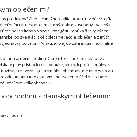
skym oblečením?
y produktov? Alebo je možno kvalita produktov dôležitejšia
oblečením Factoryprice.eu - lacný, dobre zásobený kvalitným
útne najlepšieho vo svojej kategórii. Ponúka široký výber
ske, poľské a ázijské oblečenie, ako aj oblečenie z iných
a objednávky po celom Poľsku, ako aj do zahraničia maximálne
vek dennú aj nočnú hodinu! Okrem toho môžete nakupovať
ískate plný prístup k celej ponuke, ako aj k profesionálnym
e novinky a nevyžaduje minimálne objednávacie množstvo ani
ovalo automaticky a pravidelne! Na tento účel dostanete
b zákazníkom veľkoobchodu.
veľkoobchodom s dámskym oblečením:
ráva vyhradené