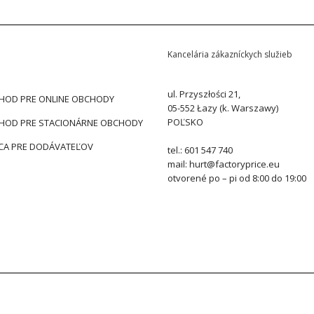
Kancelária zákazníckych služieb
ul. Przyszłości 21,
HOD PRE ONLINE OBCHODY
05-552 Łazy (k. Warszawy)
POĽSKO
HOD PRE STACIONÁRNE OBCHODY
CA PRE DODÁVATEĽOV
tel.: 601 547 740
mail: hurt@factoryprice.eu
otvorené po – pi od 8:00 do 19:00