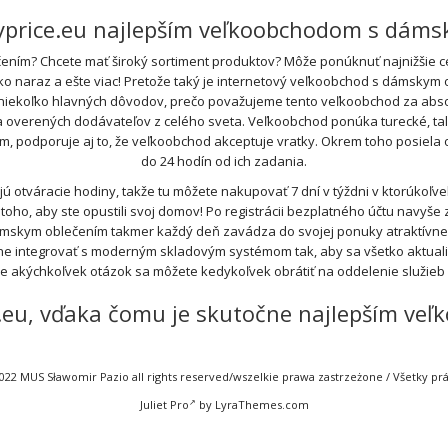
ryprice.eu najlepším veľkoobchodom s dám
ním? Chcete mať široký sortiment produktov? Môže ponúknuť najnižšie cen
tko naraz a ešte viac! Pretože taký je internetový veľkoobchod s dámskym 
 niekoľko hlavných dôvodov, prečo považujeme tento veľkoobchod za absol
rených dodávateľov z celého sveta. Veľkoobchod ponúka turecké, talian
ím, podporuje aj to, že veľkoobchod akceptuje vratky. Okrem toho posiel
do 24 hodín od ich zadania.
otváracie hodiny, takže tu môžete nakupovať 7 dní v týždni v ktorúkoľ
oho, aby ste opustili svoj domov! Po registrácii bezplatného účtu navyše z
ámskym oblečením takmer každý deň zavádza do svojej ponuky atraktívn
e integrovať s moderným skladovým systémom tak, aby sa všetko aktualiz
de akýchkoľvek otázok sa môžete kedykoľvek obrátiť na oddelenie služie
ce.eu, vďaka čomu je skutočne najlepším 
022 MUS Sławomir Pazio all rights reserved/wszelkie prawa zastrzeżone / Všetky p
Juliet Pro
by LyraThemes.com