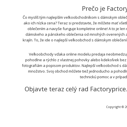
Prečo je Facto
Čo myslíš tým najlepším veľkoobchodníkom s dámskym obleče
ako ich nízka cena? Teraz si predstavte, že môžete mať vše
oblečením a navyše funguje kompletne online! A to je len
dámskeho a pánskeho oblečenia od mnohých overených a ove
krajín. To, že ide o najlepší veľkoobchod s dámskym oblečen
Veľkoobchody vďaka online modelu predaja neobmedzujú 
pohodlne a rýchlo z vlastnej pohovky alebo kdekoľvek bez t
fotografiám a popisom produktov. Najlepší veľkoobchod s d
množstvo. Svoj obchod môžete tiež jednoducho a pohodln
technickú pomoc a v prípa
Objavte teraz celý rad Factorypri
Copyright © 2