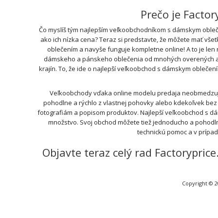
Prečo je Facto
Čo myslíš tým najlepším veľkoobchodníkom s dámskym obleče
ako ich nízka cena? Teraz si predstavte, že môžete mať vše
oblečením a navyše funguje kompletne online! A to je len
dámskeho a pánskeho oblečenia od mnohých overených a ove
krajín. To, že ide o najlepší veľkoobchod s dámskym oblečen
Veľkoobchody vďaka online modelu predaja neobmedzujú 
pohodlne a rýchlo z vlastnej pohovky alebo kdekoľvek bez t
fotografiám a popisom produktov. Najlepší veľkoobchod s d
množstvo. Svoj obchod môžete tiež jednoducho a pohodln
technickú pomoc a v prípa
Objavte teraz celý rad Factorypri
Copyright © 2