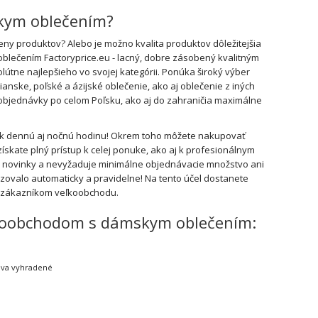
skym oblečením?
y produktov? Alebo je možno kvalita produktov dôležitejšia
oblečením Factoryprice.eu - lacný, dobre zásobený kvalitným
útne najlepšieho vo svojej kategórii. Ponúka široký výber
ske, poľské a ázijské oblečenie, ako aj oblečenie z iných
a objednávky po celom Poľsku, ako aj do zahraničia maximálne
vek dennú aj nočnú hodinu! Okrem toho môžete nakupovať
ískate plný prístup k celej ponuke, ako aj k profesionálnym
e novinky a nevyžaduje minimálne objednávacie množstvo ani
ovalo automaticky a pravidelne! Na tento účel dostanete
b zákazníkom veľkoobchodu.
veľkoobchodom s dámskym oblečením:
ráva vyhradené