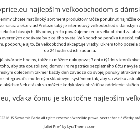
ryprice.eu najlepším veľkoobchodom s dám
ním? Chcete mať široký sortiment produktov? Môže ponúknuť najnižšie cen
tko naraz a ešte viac! Pretože taký je internetový veľkoobchod s dámskym 
 niekoľko hlavných dôvodov, prečo považujeme tento veľkoobchod za absol
rených dodávateľov z celého sveta. Veľkoobchod ponúka turecké, talian
ím, podporuje aj to, že veľkoobchod akceptuje vratky. Okrem toho posiel
do 24 hodín od ich zadania.
otváracie hodiny, takže tu môžete nakupovať 7 dní v týždni v ktorúkoľ
oho, aby ste opustili svoj domov! Po registrácii bezplatného účtu navyše z
ámskym oblečením takmer každý deň zavádza do svojej ponuky atraktívn
e integrovať s moderným skladovým systémom tak, aby sa všetko aktualiz
de akýchkoľvek otázok sa môžete kedykoľvek obrátiť na oddelenie služie
ce.eu, vďaka čomu je skutočne najlepším 
022 MUS Sławomir Pazio all rights reserved/wszelkie prawa zastrzeżone / Všetky p
Juliet Pro
by LyraThemes.com