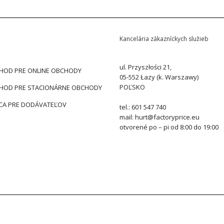
Kancelária zákazníckych služieb
ul. Przyszłości 21,
HOD PRE ONLINE OBCHODY
05-552 Łazy (k. Warszawy)
POĽSKO
HOD PRE STACIONÁRNE OBCHODY
CA PRE DODÁVATEĽOV
tel.: 601 547 740
mail: hurt@factoryprice.eu
otvorené po – pi od 8:00 do 19:00