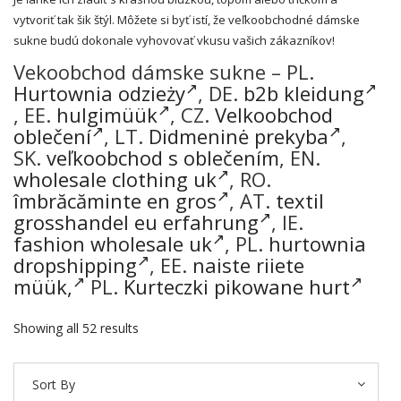
vytvoriť tak šik štýl. Môžete si byť istí, že veľkoobchodné dámske
sukne budú dokonale vyhovovať vkusu vašich zákazníkov!
Vekoobchod dámske sukne – PL.
Hurtownia odzieży
, DE.
b2b kleidung
, EE.
hulgimüük
, CZ.
Velkoobchod
oblečení
, LT.
Didmeninė prekyba
,
SK.
veľkoobchod s oblečením
, EN.
wholesale clothing uk
, RO.
îmbrăcăminte en gros
, AT.
textil
grosshandel eu erfahrung
, IE.
fashion wholesale uk
, PL.
hurtownia
dropshipping
, EE.
naiste riiete
müük,
PL.
Kurteczki pikowane hurt
Showing all 52 results
Sort By