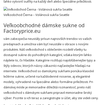
ľahko vytvoriť outfity na každý deň alebo špeciálne príležitosti.
Veľkoobchod Čierna – Volánová sukňa Seattle
Veľkoobchodné dámske sukne od
Factoryprice.eu
vám zabezpečia neustály prísun najnovších trendov vo vašich
predajniach a umožnia vám byť neustále v obraze s novými
produktmi. Náš veľkoobchod s oblečením rozdelil všetky tu
dostupné sukne do pohodlných kategórií, vďaka ktorým ľahko
nájdete to, čo hľadáte. Kategórie rozlišujú najobľúbenejšie typy a
štýly odevov, ktorých názvy zákazníci najčastejšie hľadajú na
internete. Veľkoobchod so damskymy sukňami ponúka klasické
ležérne sukne, určené na každodenné nosenie, aj elegantné
modely, vyhradené na špeciálne alebo formálne príležitosti. Pri
dámskej móde je mimoriadne dôležitá rozmanitosť, preto náš
veľkoobchod s dámskymi sukňami pripravil mimoriadne široký
výber. Pozrite si ich teraz a zaregistrujte si účet, aby ste videli ceny.