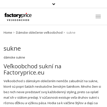
Szukaj
produktu
Toggl
Navig
Home
Dámske oblečenie veľkoobchod
sukne
sukne
dámske
sukne
Veľkoobchod sukní na
Factoryprice.eu
Veľkoobchod s dámskym oblečením
nemôže zabudnúť na sukne,
ktoré sú popri šatách neskutočne ženským šatníkom. Mnoho žien si
bez nich nevie predstaviť svoj každodenný styling, preto sa oplatí
mať ich v stálom predaji. V súčasnosti existuje veľa druhov sukní s
rôznou dĺžkou a výškou pása. Hodia sa k väčšine štýlov a dajú sa