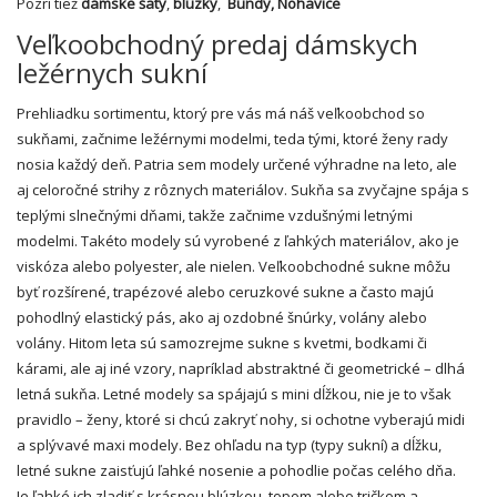
Pozri tiež
dámske šaty
,
blúzky
,
Bundy
,
Nohavice
Veľkoobchodný predaj dámskych
ležérnych sukní
Prehliadku sortimentu, ktorý pre vás má náš veľkoobchod so
sukňami, začnime ležérnymi modelmi, teda tými, ktoré
ženy
rady
nosia každý deň. Patria sem modely určené výhradne na leto, ale
aj celoročné strihy z rôznych materiálov. Sukňa sa zvyčajne spája s
teplými slnečnými dňami, takže začnime vzdušnými letnými
modelmi. Takéto modely sú vyrobené z ľahkých materiálov, ako je
viskóza alebo polyester, ale nielen. Veľkoobchodné sukne môžu
byť rozšírené, trapézové alebo ceruzkové sukne a často majú
pohodlný elastický pás, ako aj ozdobné šnúrky, volány alebo
volány. Hitom leta sú samozrejme sukne s kvetmi, bodkami či
kárami, ale aj iné vzory, napríklad abstraktné či geometrické – dlhá
letná sukňa. Letné modely sa spájajú s mini dĺžkou, nie je to však
pravidlo – ženy, ktoré si chcú zakryť nohy, si ochotne vyberajú midi
a splývavé maxi modely. Bez ohľadu na typ (typy sukní) a dĺžku,
letné sukne zaisťujú ľahké nosenie a pohodlie počas celého dňa.
Je ľahké ich zladiť s krásnou blúzkou, topom alebo tričkom a