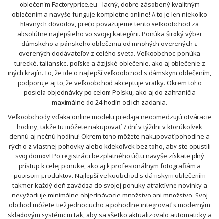
oblečením Factoryprice.eu - lacný, dobre zásobený kvalitným
oblečením a navyše funguje kompletne online! A to je len niekoľko
hlavných dôvodov, prečo považujeme tento veľkoobchod za
absolútne najlepšieho vo svojej kategórii. Ponúka široký výber
dámskeho a pánskeho oblečenia od mnohých overených a
overených dodávateľov z celého sveta. Veľkoobchod ponúka
turecké, talianske, poľské a ázijské oblečenie, ako aj oblečenie z
iných krajín. To, že ide o najlepší veľkoobchod s dámskym oblečením,
podporuje aj to, že veľkoobchod akceptuje vratky. Okrem toho
posiela objednávky po celom Poľsku, ako aj do zahraničia
maximálne do 24 hodín od ich zadania.
Veľkoobchody vďaka online modelu predaja neobmedzujú otváracie
hodiny, takže tu môžete nakupovať 7 dní v týždni v ktorúkoľvek
dennú aj nočnú hodinu! Okrem toho môžete nakupovať pohodlne a
rýchlo z vlastnej pohovky alebo kdekoľvek bez toho, aby ste opustili
svoj domov! Po registrácii bezplatného účtu navyše získate plný
prístup k celej ponuke, ako aj k profesionálnym fotografiám a
popisom produktov. Najlepší veľkoobchod s dámskym oblečením
takmer každý deň zavádza do svojej ponuky atraktívne novinky a
nevyžaduje minimálne objednávacie množstvo ani množstvo. Svoj
obchod môžete tiež jednoducho a pohodlne integrovať s moderným
skladovým systémom tak, aby sa všetko aktualizovalo automaticky a