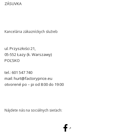
ZÁSUVKA
Kancelária zákazníckych služieb
ul. Przyszłości 21,
05-552 Łazy (k. Warszawy)
POĽSKO
tel.: 601 547 740
mail: hurt@factoryprice.eu
otvorené po – pi od 8:00 do 19:00
Nájdete nás na sociálnych sieťach: