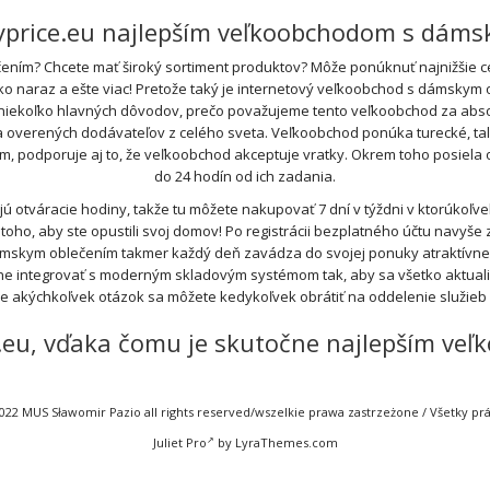
ryprice.eu najlepším veľkoobchodom s dám
ním? Chcete mať široký sortiment produktov? Môže ponúknuť najnižšie cen
tko naraz a ešte viac! Pretože taký je internetový veľkoobchod s dámskym 
 niekoľko hlavných dôvodov, prečo považujeme tento veľkoobchod za absol
rených dodávateľov z celého sveta. Veľkoobchod ponúka turecké, talian
ím, podporuje aj to, že veľkoobchod akceptuje vratky. Okrem toho posiel
do 24 hodín od ich zadania.
otváracie hodiny, takže tu môžete nakupovať 7 dní v týždni v ktorúkoľ
oho, aby ste opustili svoj domov! Po registrácii bezplatného účtu navyše z
ámskym oblečením takmer každý deň zavádza do svojej ponuky atraktívn
e integrovať s moderným skladovým systémom tak, aby sa všetko aktualiz
de akýchkoľvek otázok sa môžete kedykoľvek obrátiť na oddelenie služie
ce.eu, vďaka čomu je skutočne najlepším 
022 MUS Sławomir Pazio all rights reserved/wszelkie prawa zastrzeżone / Všetky p
Juliet Pro
by LyraThemes.com