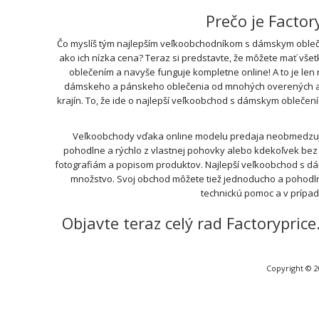
Prečo je Facto
Čo myslíš tým najlepším veľkoobchodníkom s dámskym obleče
ako ich nízka cena? Teraz si predstavte, že môžete mať vše
oblečením a navyše funguje kompletne online! A to je len
dámskeho a pánskeho oblečenia od mnohých overených a ove
krajín. To, že ide o najlepší veľkoobchod s dámskym oblečen
Veľkoobchody vďaka online modelu predaja neobmedzujú 
pohodlne a rýchlo z vlastnej pohovky alebo kdekoľvek bez t
fotografiám a popisom produktov. Najlepší veľkoobchod s d
množstvo. Svoj obchod môžete tiež jednoducho a pohodln
technickú pomoc a v prípa
Objavte teraz celý rad Factorypri
Copyright © 2