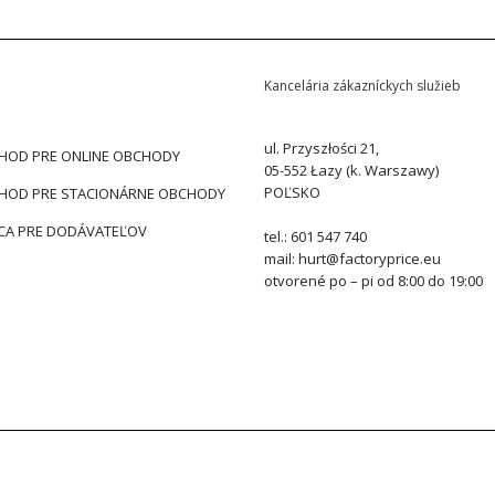
Kancelária zákazníckych služieb
ul. Przyszłości 21,
HOD PRE ONLINE OBCHODY
05-552 Łazy (k. Warszawy)
POĽSKO
HOD PRE STACIONÁRNE OBCHODY
CA PRE DODÁVATEĽOV
tel.: 601 547 740
mail: hurt@factoryprice.eu
otvorené po – pi od 8:00 do 19:00