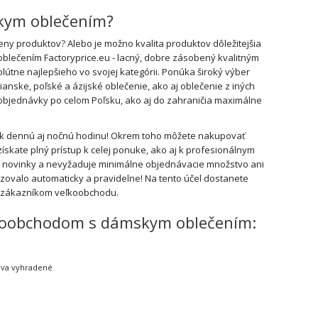
skym oblečením?
y produktov? Alebo je možno kvalita produktov dôležitejšia
oblečením Factoryprice.eu - lacný, dobre zásobený kvalitným
útne najlepšieho vo svojej kategórii. Ponúka široký výber
ske, poľské a ázijské oblečenie, ako aj oblečenie z iných
a objednávky po celom Poľsku, ako aj do zahraničia maximálne
vek dennú aj nočnú hodinu! Okrem toho môžete nakupovať
ískate plný prístup k celej ponuke, ako aj k profesionálnym
e novinky a nevyžaduje minimálne objednávacie množstvo ani
ovalo automaticky a pravidelne! Na tento účel dostanete
b zákazníkom veľkoobchodu.
veľkoobchodom s dámskym oblečením:
ráva vyhradené