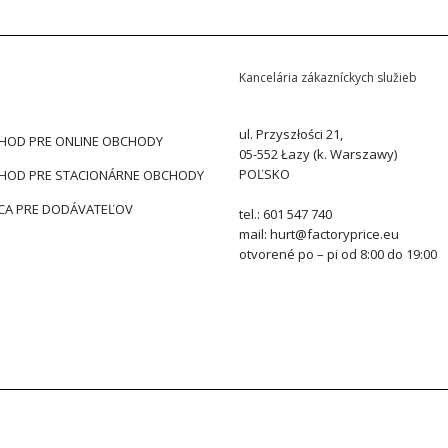
Kancelária zákazníckych služieb
ul. Przyszłości 21,
HOD PRE ONLINE OBCHODY
05-552 Łazy (k. Warszawy)
POĽSKO
HOD PRE STACIONÁRNE OBCHODY
CA PRE DODÁVATEĽOV
tel.: 601 547 740
mail: hurt@factoryprice.eu
otvorené po – pi od 8:00 do 19:00