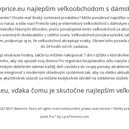
ryprice.eu najlepším veľkoobchodom s dám
ním? Chcete mať široký sortiment produktov? Môže ponúknuť najnižšie cen
tko naraz a ešte viac! Pretože taký je internetový veľkoobchod s dámskym 
 niekoľko hlavných dôvodov, prečo považujeme tento veľkoobchod za absol
rených dodávateľov z celého sveta. Veľkoobchod ponúka turecké, talian
ím, podporuje aj to, že veľkoobchod akceptuje vratky. Okrem toho posiel
do 24 hodín od ich zadania.
otváracie hodiny, takže tu môžete nakupovať 7 dní v týždni v ktorúkoľ
oho, aby ste opustili svoj domov! Po registrácii bezplatného účtu navyše z
ámskym oblečením takmer každý deň zavádza do svojej ponuky atraktívn
e integrovať s moderným skladovým systémom tak, aby sa všetko aktualiz
de akýchkoľvek otázok sa môžete kedykoľvek obrátiť na oddelenie služie
ce.eu, vďaka čomu je skutočne najlepším 
022 MUS Sławomir Pazio all rights reserved/wszelkie prawa zastrzeżone / Všetky p
Juliet Pro
by LyraThemes.com