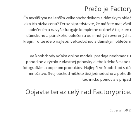
Prečo je Facto
Čo myslíš tým najlepším veľkoobchodníkom s dámskym obleče
ako ich nízka cena? Teraz si predstavte, že môžete mať vše
oblečením a navyše funguje kompletne online! A to je len
dámskeho a pánskeho oblečenia od mnohých overených a ove
krajín. To, že ide o najlepší veľkoobchod s dámskym oblečen
Veľkoobchody vďaka online modelu predaja neobmedzujú 
pohodlne a rýchlo z vlastnej pohovky alebo kdekoľvek bez t
fotografiám a popisom produktov. Najlepší veľkoobchod s d
množstvo. Svoj obchod môžete tiež jednoducho a pohodln
technickú pomoc a v prípa
Objavte teraz celý rad Factorypri
Copyright © 2