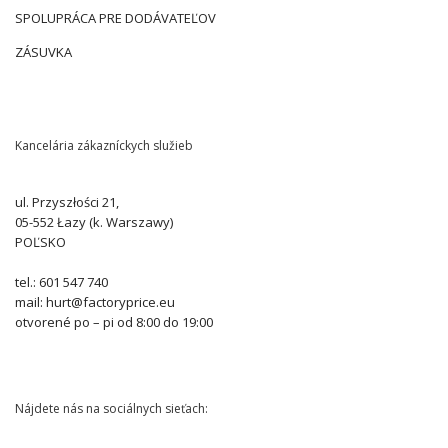
SPOLUPRÁCA PRE DODÁVATEĽOV
ZÁSUVKA
Kancelária zákazníckych služieb
ul. Przyszłości 21,
05-552 Łazy (k. Warszawy)
POĽSKO
tel.: 601 547 740
mail: hurt@factoryprice.eu
otvorené po – pi od 8:00 do 19:00
Nájdete nás na sociálnych sieťach: