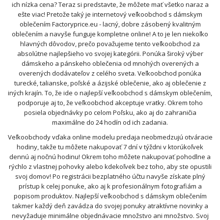
ich nízka cena? Teraz si predstavte, že môžete mať všetko naraz a
ešte viac! Pretože taký je internetový veľkoobchod s dámskym
oblečením Factoryprice.eu - lacný, dobre zásobený kvalitným
oblečením a navyše funguje kompletne online! A to je len niekoľko
hlavných dôvodov, prečo považujeme tento veľkoobchod za
absolútne najlepšieho vo svojej kategórii. Ponúka široký výber
dámskeho a pánskeho oblečenia od mnohých overených a
overených dodávateľov z celého sveta. Veľkoobchod ponúka
turecké, talianske, poľské a ázijské oblečenie, ako aj oblečenie z
iných krajín. To, že ide o najlepší veľkoobchod s dámskym oblečením,
podporuje aj to, že veľkoobchod akceptuje vratky. Okrem toho
posiela objednávky po celom Poľsku, ako aj do zahraničia
maximálne do 24 hodín od ich zadania.
Veľkoobchody vďaka online modelu predaja neobmedzujú otváracie
hodiny, takže tu môžete nakupovať 7 dní v týždni v ktorúkoľvek
dennú aj nočnú hodinu! Okrem toho môžete nakupovať pohodlne a
rýchlo z vlastnej pohovky alebo kdekoľvek bez toho, aby ste opustili
svoj domov! Po registrácii bezplatného účtu navyše získate plný
prístup k celej ponuke, ako aj k profesionálnym fotografiám a
popisom produktov. Najlepší veľkoobchod s dámskym oblečením
takmer každý deň zavádza do svojej ponuky atraktívne novinky a
nevyžaduje minimálne objednávacie množstvo ani množstvo. Svoj