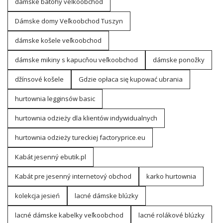
dámske batohy veľkoobchod
Dámske domy Veľkoobchod Tuszyn
dámske košele veľkoobchod
dámske mikiny s kapucňou veľkoobchod
dámske ponožky
džínsové košele
Gdzie opłaca się kupować ubrania
hurtownia legginsów basic
hurtownia odzieży dla klientów indywidualnych
hurtownia odzieży tureckiej factoryprice.eu
Kabát jesenný ebutik.pl
Kabát pre jesenný internetový obchod
karko hurtownia
kolekcja jesień
lacné dámske blúzky
lacné dámske kabelky veľkoobchod
lacné rolákové blúzky