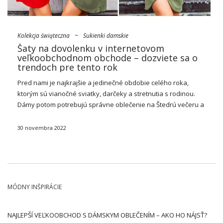
Kolekcja świąteczna
~
Sukienki damskie
Šaty na dovolenku v internetovom
veľkoobchodnom obchode – dozviete sa o
trendoch pre tento rok
Pred nami je najkrajšie a jedinečné obdobie celého roka,
ktorým sú vianočné sviatky, darčeky a stretnutia s rodinou.
Dámy potom potrebujú správne oblečenie na Štedrú večeru a
ďalšie, takže sledovať a objednať k dispozícii
šaty
na Vianoce
vo veľkoobchode online
…
30 novembra 2022
MÓDNY INŠPIRÁCIE
NAJLEPŠÍ VEĽKOOBCHOD S DÁMSKYM OBLEČENÍM – AKO HO NÁJSŤ?