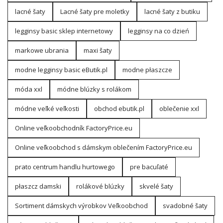
lacné šaty
Lacné šaty pre moletky
lacné šaty z butiku
legginsy basic sklep internetowy
legginsy na co dzień
markowe ubrania
maxi šaty
modne legginsy basic eButik.pl
modne płaszcze
móda xxl
módne blúzky s rolákom
módne veľké veľkosti
obchod ebutik.pl
oblečenie xxl
Online veľkoobchodník FactoryPrice.eu
Online veľkoobchod s dámskym oblečením FactoryPrice.eu
prato centrum handlu hurtowego
pre bacuľaté
płaszcz damski
rolákové blúzky
skvelé šaty
Sortiment dámskych výrobkov Veľkoobchod
svadobné šaty