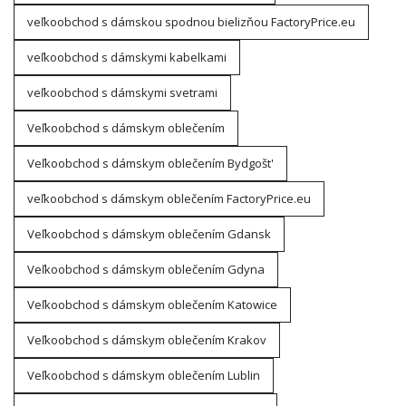
veľkoobchod s dámskou spodnou bielizňou FactoryPrice.eu
veľkoobchod s dámskymi kabelkami
veľkoobchod s dámskymi svetrami
Veľkoobchod s dámskym oblečením
Veľkoobchod s dámskym oblečením Bydgošt'
veľkoobchod s dámskym oblečením FactoryPrice.eu
Veľkoobchod s dámskym oblečením Gdansk
Veľkoobchod s dámskym oblečením Gdyna
Veľkoobchod s dámskym oblečením Katowice
Veľkoobchod s dámskym oblečením Krakov
Veľkoobchod s dámskym oblečením Lublin