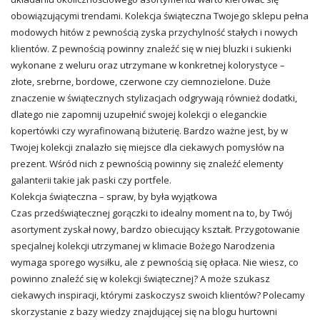
obowiązującymi trendami. Kolekcja świąteczna Twojego sklepu pełna
modowych hitów z pewnością zyska przychylność stałych i nowych
klientów. Z pewnością powinny znaleźć się w niej bluzki i sukienki
wykonane z weluru oraz utrzymane w konkretnej kolorystyce –
złote, srebrne, bordowe, czerwone czy ciemnozielone. Duże
znaczenie w świątecznych stylizacjach odgrywają również dodatki,
dlatego nie zapomnij uzupełnić swojej kolekcji o eleganckie
kopertówki czy wyrafinowaną biżuterię. Bardzo ważne jest, by w
Twojej kolekcji znalazło się miejsce dla ciekawych pomysłów na
prezent. Wśród nich z pewnością powinny się znaleźć elementy
galanterii takie jak paski czy portfele.
Kolekcja świąteczna – spraw, by była wyjątkowa
Czas przedświątecznej gorączki to idealny moment na to, by Twój
asortyment zyskał nowy, bardzo obiecujący kształt. Przygotowanie
specjalnej kolekcji utrzymanej w klimacie Bożego Narodzenia
wymaga sporego wysiłku, ale z pewnością się opłaca. Nie wiesz, co
powinno znaleźć się w kolekcji świątecznej? A może szukasz
ciekawych inspiracji, którymi zaskoczysz swoich klientów? Polecamy
skorzystanie z bazy wiedzy znajdującej się na blogu hurtowni