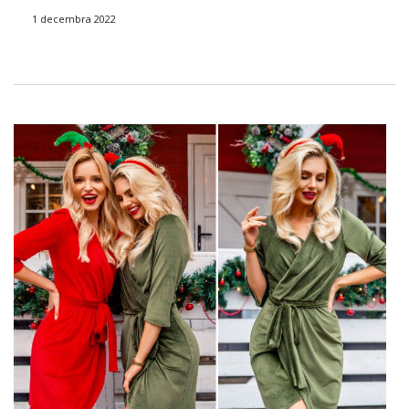
1 decembra 2022
Módne slávnostné dressup z
FactoryPrice.eu – inšpirujte sa!
Každá zo štýlových dám …