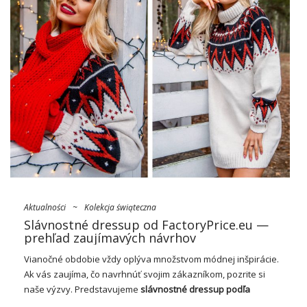
Aktualności
~
Kolekcja świąteczna
Slávnostné dressup od FactoryPrice.eu —
prehľad zaujímavých návrhov
Vianočné obdobie vždy oplýva množstvom módnej inšpirácie.
Ak vás zaujíma, čo navrhnúť svojim zákazníkom, pozrite si
naše výzvy. Predstavujeme
slávnostné dressup podľa
FactoryPrice.eu
ktoré ukradnú srdcia vašich zákazníkov.