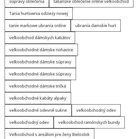
súpravy oblečenia
talianske oblečenie online veľkoobchod
Tania hurtownia odzieży nowej
tanie markowe ubrania online
ubrania damskie hurt
veľkoobchod dámskych kabátov
veľkoobchodné dámske nohavice
veľkoobchodné dámske súpravy
veľkoobchodné dámske súpravy
veľkoobchodné dámske tričká
veľkoobchodné kabáty alpaky
veľkoobchodné odevné sukne
veľkoobchodný odev
veľkoobchodný odev
veľkoobchod ramónskych bundy
Veľkoobchod s areálom pre ženy Bielostok