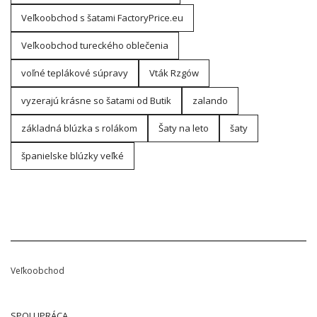
Veľkoobchod s šatami FactoryPrice.eu
Veľkoobchod tureckého oblečenia
voľné teplákové súpravy
Vták Rzgów
vyzerajú krásne so šatami od Butik
zalando
základná blúzka s rolákom
Šaty na leto
šaty
španielske blúzky veľké
Veľkoobchod
SPOLUPRÁCA