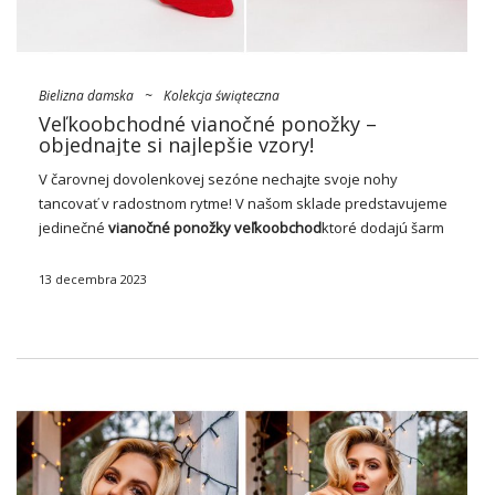
Bielizna damska
~
Kolekcja świąteczna
Veľkoobchodné vianočné ponožky –
objednajte si najlepšie vzory!
V čarovnej dovolenkovej sezóne nechajte svoje nohy
tancovať v radostnom rytme! V našom sklade predstavujeme
jedinečné
vianočné
ponožky
veľkoobchod
ktoré dodajú šarm
každému pohľadu na Vianoce. Nájdete tu široký výber vzorov,
od klasických motívov sobov až po roztomilého Santa Clausa
13 decembra 2023
…