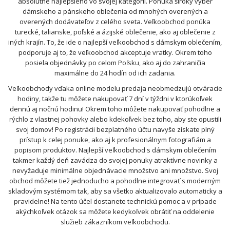
absolútne najlepšieho vo svojej kategórii. Ponúka široký výber
dámskeho a pánskeho oblečenia od mnohých overených a
overených dodávateľov z celého sveta. Veľkoobchod ponúka
turecké, talianske, poľské a ázijské oblečenie, ako aj oblečenie z
iných krajín. To, že ide o najlepší veľkoobchod s dámskym oblečením,
podporuje aj to, že veľkoobchod akceptuje vratky. Okrem toho
posiela objednávky po celom Poľsku, ako aj do zahraničia
maximálne do 24 hodín od ich zadania.
Veľkoobchody vďaka online modelu predaja neobmedzujú otváracie
hodiny, takže tu môžete nakupovať 7 dní v týždni v ktorúkoľvek
dennú aj nočnú hodinu! Okrem toho môžete nakupovať pohodlne a
rýchlo z vlastnej pohovky alebo kdekoľvek bez toho, aby ste opustili
svoj domov! Po registrácii bezplatného účtu navyše získate plný
prístup k celej ponuke, ako aj k profesionálnym fotografiám a
popisom produktov. Najlepší veľkoobchod s dámskym oblečením
takmer každý deň zavádza do svojej ponuky atraktívne novinky a
nevyžaduje minimálne objednávacie množstvo ani množstvo. Svoj
obchod môžete tiež jednoducho a pohodlne integrovať s moderným
skladovým systémom tak, aby sa všetko aktualizovalo automaticky a
pravidelne! Na tento účel dostanete technickú pomoc a v prípade
akýchkoľvek otázok sa môžete kedykoľvek obrátiť na oddelenie
služieb zákazníkom veľkoobchodu.