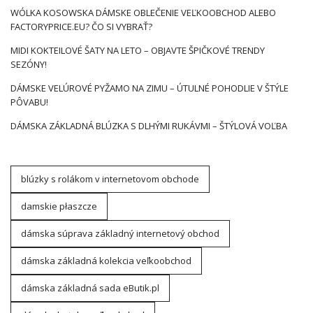
WÓLKA KOSOWSKA DÁMSKE OBLEČENIE VEĽKOOBCHOD ALEBO
FACTORYPRICE.EU? ČO SI VYBRAŤ?
MIDI KOKTEILOVÉ ŠATY NA LETO – OBJAVTE ŠPIČKOVÉ TRENDY
SEZÓNY!
DÁMSKE VELÚROVÉ PYŽAMO NA ZIMU – ÚTULNÉ POHODLIE V ŠTÝLE
PÔVABU!
DÁMSKA ZÁKLADNÁ BLÚZKA S DLHÝMI RUKÁVMI – ŠTÝLOVÁ VOĽBA
blúzky s rolákom v internetovom obchode
damskie płaszcze
dámska súprava základný internetový obchod
dámska základná kolekcia veľkoobchod
dámska základná sada eButik.pl