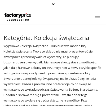
Szukaj
produktu
Toggl
Navig
Kategória:
Kolekcja świąteczna
Wyjątkowa kolekcja świąteczna – kup hurtowo modne hity
Kolekcja świąteczna Twojego sklepu nie musi prezentować się
sztampowo i przewidywalnie! Wystarczy, że planując
bożonarodzeniowe wydatki biznesowe skorzystasz z możliwości,
jakie dają hurtowe
zakupy
online. Dzięki nim w łatwy i szybki sposób
wzbogacisz swój asortyment o prawdziwe sprzedażowe hity.
Stworzenie udanej kolekcji świątecznej może okazać się nie lada
wyzwaniem! Każda z pań ma inne preferencje co do swojego
wymarzonego wyglądu podczas świętowania Bożego Narodzenia.
Podobnie sprawa ma się z prezentami – często dobór tego
wymarzonego wydaje się być praktycznie niemożliwy. Przy
układaniu okolicznościowego asortymentu warto kierować się