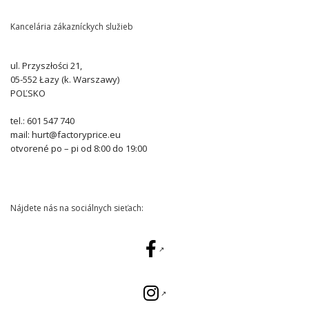
Kancelária zákazníckych služieb
ul. Przyszłości 21,
05-552 Łazy (k. Warszawy)
POĽSKO
tel.: 601 547 740
mail: hurt@factoryprice.eu
otvorené po – pi od 8:00 do 19:00
Nájdete nás na sociálnych sieťach: