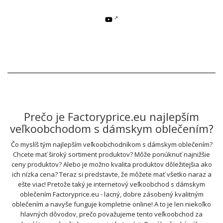
Prečo je Factoryprice.eu najlepším
veľkoobchodom s dámskym oblečením?
Čo myslíš tým najlepším veľkoobchodníkom s dámskym oblečením?
Chcete mať široký sortiment produktov? Môže ponúknuť najnižšie
ceny produktov? Alebo je možno kvalita produktov dôležitejšia ako
ich nízka cena? Teraz si predstavte, že môžete mať všetko naraz a
ešte viac! Pretože taký je internetový veľkoobchod s dámskym
oblečením Factoryprice.eu - lacný, dobre zásobený kvalitným
oblečením a navyše funguje kompletne online! A to je len niekoľko
hlavných dôvodov, prečo považujeme tento veľkoobchod za