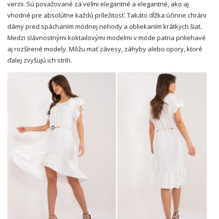
verzii. Sú považované za veľmi elegantné a elegantné, ako aj
vhodné pre absolútne každú príležitosť. Takáto dĺžka účinne chráni
dámy pred spáchaním módnej nehody a obliekaním krátkych šiat.
Medzi slávnostnými koktailovými modelmi v móde patria priliehavé
aj rozšírené modely. Môžu mať závesy, záhyby alebo opory, ktoré
ďalej zvyšujú ich strih.