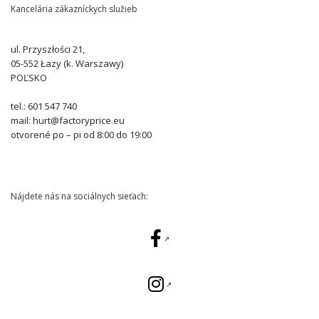
Kancelária zákazníckych služieb
ul. Przyszłości 21,
05-552 Łazy (k. Warszawy)
POĽSKO
tel.: 601 547 740
mail: hurt@factoryprice.eu
otvorené po – pi od 8:00 do 19:00
Nájdete nás na sociálnych sieťach: