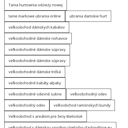
Tania hurtownia odzieży nowej
tanie markowe ubrania online
ubrania damskie hurt
veľkoobchod dámskych kabátov
veľkoobchodné dámske nohavice
veľkoobchodné dámske súpravy
veľkoobchodné dámske súpravy
veľkoobchodné dámske tričká
veľkoobchodné kabáty alpaky
veľkoobchodné odevné sukne
veľkoobchodný odev
veľkoobchodný odev
veľkoobchod ramónskych bundy
Veľkoobchod s areálom pre ženy Bielostok
veľkoobchod s dámskou spodnou bielizňou FactoryPrice.eu