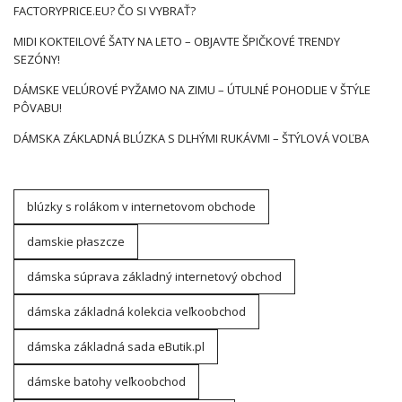
FACTORYPRICE.EU? ČO SI VYBRAŤ?
MIDI KOKTEILOVÉ ŠATY NA LETO – OBJAVTE ŠPIČKOVÉ TRENDY
SEZÓNY!
DÁMSKE VELÚROVÉ PYŽAMO NA ZIMU – ÚTULNÉ POHODLIE V ŠTÝLE
PÔVABU!
DÁMSKA ZÁKLADNÁ BLÚZKA S DLHÝMI RUKÁVMI – ŠTÝLOVÁ VOĽBA
blúzky s rolákom v internetovom obchode
damskie płaszcze
dámska súprava základný internetový obchod
dámska základná kolekcia veľkoobchod
dámska základná sada eButik.pl
dámske batohy veľkoobchod