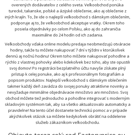
overených dodávateľov z celého sveta. Veľkoobchod ponúka
turecké, talianske, poľské a ázijské oblečenie, ako aj oblečenie z
iných krajín. To, že ide o najlepší veľkoobchod s dámskym oblečením,
podporuje aj to, že veľkoobchod akceptuje vratky. Okrem toho
posiela objednávky po celom Poľsku, ako aj do zahraničia
maximálne do 24 hodín od ich zadania.
Veľkoobchody vďaka online modelu predaja neobmedzujú otváracie
hodiny, takže tu môžete nakupovať 7 dní v týždni v ktorúkoľvek
dennú aj nočnú hodinu! Okrem toho môžete nakupovať pohodlne a
rýchlo z vlastnej pohovky alebo kdekoľvek bez toho, aby ste opustili
svoj domov! Po registrácii bezplatného účtu navyše získate plný
prístup k celej ponuke, ako aj k profesionálnym fotografiám a
popisom produktov. Najlepší veľkoobchod s dámskym oblečením
takmer každý deň zavádza do svojej ponuky atraktívne novinky a
nevyžaduje minimálne objednávacie množstvo ani množstvo. Svoj
obchod môžete tiež jednoducho a pohodlne integrovať s moderným
skladovým systémom tak, aby sa všetko aktualizovalo automaticky a
pravidelne! Na tento účel dostanete technickú pomoc a v prípade
akýchkoľvek otázok sa môžete kedykoľvek obrátiť na oddelenie
služieb zákazníkom veľkoobchodu.
Objavte teraz celý rad Factoryprice.eu,