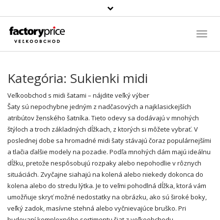
Szukaj
produktu
Toggl
Navig
Kategória:
Sukienki midi
Veľkoobchod
s midi šatami – nájdite
veľký
výber
Šaty
sú nepochybne jedným z nadčasových a najklasickejších
atribútov ženského šatníka. Tieto odevy sa dodávajú v mnohých
štýloch a troch základných dĺžkach, z ktorých si môžete vybrať. V
poslednej dobe sa hromadné midi
šaty
stávajú čoraz populárnejšími
a tlačia ďalšie modely na pozadie. Podľa mnohých dám majú ideálnu
dĺžku, pretože nespôsobujú rozpaky alebo nepohodlie v rôznych
situáciách. Zvyčajne siahajú na kolená alebo niekedy dokonca do
kolena alebo do stredu lýtka. Je to veľmi pohodlná dĺžka, ktorá vám
umožňuje skryť možné nedostatky na obrázku, ako sú široké boky,
veľký zadok, masívne stehná alebo vyčnievajúce bruško. Pri
budovaní komplexného sortimentu šiat z veľkoobchodu