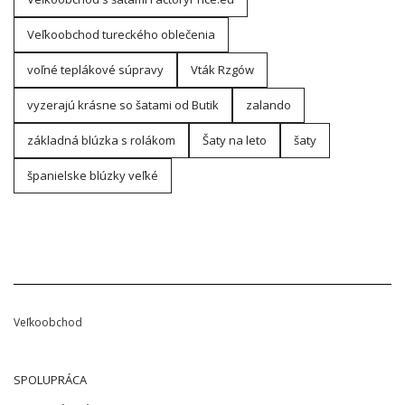
Veľkoobchod tureckého oblečenia
voľné teplákové súpravy
Vták Rzgów
vyzerajú krásne so šatami od Butik
zalando
základná blúzka s rolákom
Šaty na leto
šaty
španielske blúzky veľké
Veľkoobchod
SPOLUPRÁCA