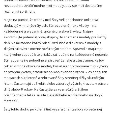
nezabudnite zvážiť módne midi modely, aby ste mali dostatočne
rozmanitý sortiment.
Majte na pamäti, že
trendy
midi šaty veľkoobchodne online sa
dodávajú v mnohých štýloch. Sú rozdelené – ako všetky – na
každodenné a elegantné, určené pre skvelé výlety. Najprv
skontrolujte potenciál prvej skupiny, to znamená modely pre každý
deň. Veľmi módne každý rok sú vzdušné a dievčenské modely s
dlhými rukávmi s mierne rozšíreným strihom. Spravidla majú top,
ktorý voľne zapadá k telu, takže sú ideálne na každodenné nosenie.
Sú neuveriteľne pohodlné a zároveň ženské a všestranné. Každý
rok sú v móde obyčajné modely košieľ alebo vzorované midi výtvory
so vzorom kvetov, hrášku alebo kockovaného vzoru. V chladnejších
mesiacoch sú pletené a rebrované šaty strednej dĺžky skutočným
hitom. Často majú tiež rolák alebo zábalový výstrih, kravatu v páse a
dlhý alebo ¾ rukáv. Najčastejšie sa vyznačujú aj štýlom
prispôsobenia telu a sú šité z elastického a príjemného na dotyk
materiálu.
Šaty tohto druhu po kolená tiež vyzerajú fantasticky vo večernej