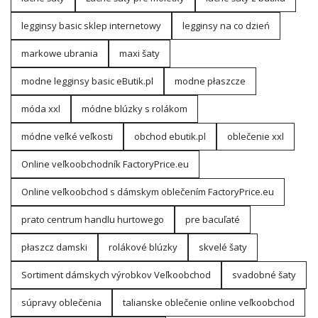
legginsy basic sklep internetowy
legginsy na co dzień
markowe ubrania
maxi šaty
modne legginsy basic eButik.pl
modne płaszcze
móda xxl
módne blúzky s rolákom
módne veľké veľkosti
obchod ebutik.pl
oblečenie xxl
Online veľkoobchodník FactoryPrice.eu
Online veľkoobchod s dámskym oblečením FactoryPrice.eu
prato centrum handlu hurtowego
pre bacuľaté
płaszcz damski
rolákové blúzky
skvelé šaty
Sortiment dámskych výrobkov Veľkoobchod
svadobné šaty
súpravy oblečenia
talianske oblečenie online veľkoobchod