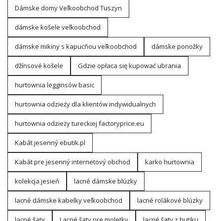
Dámske domy Veľkoobchod Tuszyn
dámske košele veľkoobchod
dámske mikiny s kapucňou veľkoobchod
dámske ponožky
džínsové košele
Gdzie opłaca się kupować ubrania
hurtownia legginsów basic
hurtownia odzieży dla klientów indywidualnych
hurtownia odzieży tureckiej factoryprice.eu
Kabát jesenný ebutik.pl
Kabát pre jesenný internetový obchod
karko hurtownia
kolekcja jesień
lacné dámske blúzky
lacné dámske kabelky veľkoobchod
lacné rolákové blúzky
lacné šaty
Lacné šaty pre moletky
lacné šaty z butiku