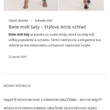
Odzież damska
~
Sukienki midi
Biele midi šaty – štýlový letný vzhľad
Biele midi
šaty
je klasika vo svete módy, ktorá sa vždy teší
veľkej popularite a uznaniu. Tento nadčasový a elegantný kus
oblečenia má mimoriadnu schopnosť zapôsobiť svojím
jednoduchým a zároveň výrazným dizajnom. V tomto článku
sa bližšie pozrieme na tento …
22 apríla 2024
MÓDNY INŠPIRÁCIE
NAJLEPŠÍ VEĽKOOBCHOD S DÁMSKYM OBLEČENÍM – AKO HO NÁJSŤ?
WÓLKA KOSOWSKA DÁMSKE OBLEČENIE VEĽKOOBCHOD ALEBO