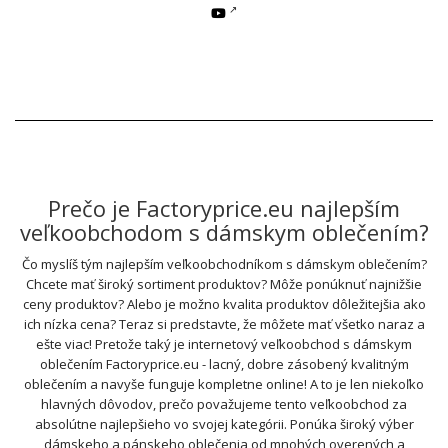
Prečo je Factoryprice.eu najlepším
veľkoobchodom s dámskym oblečením?
Čo myslíš tým najlepším veľkoobchodníkom s dámskym oblečením?
Chcete mať široký sortiment produktov? Môže ponúknuť najnižšie
ceny produktov? Alebo je možno kvalita produktov dôležitejšia ako
ich nízka cena? Teraz si predstavte, že môžete mať všetko naraz a
ešte viac! Pretože taký je internetový veľkoobchod s dámskym
oblečením Factoryprice.eu - lacný, dobre zásobený kvalitným
oblečením a navyše funguje kompletne online! A to je len niekoľko
hlavných dôvodov, prečo považujeme tento veľkoobchod za
absolútne najlepšieho vo svojej kategórii. Ponúka široký výber
dámskeho a pánskeho oblečenia od mnohých overených a