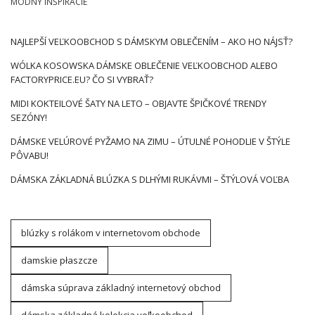
MÓDNY INŠPIRÁCIE
NAJLEPŠÍ VEĽKOOBCHOD S DÁMSKYM OBLEČENÍM – AKO HO NÁJSŤ?
WÓLKA KOSOWSKA DÁMSKE OBLEČENIE VEĽKOOBCHOD ALEBO
FACTORYPRICE.EU? ČO SI VYBRAŤ?
MIDI KOKTEILOVÉ ŠATY NA LETO – OBJAVTE ŠPIČKOVÉ TRENDY
SEZÓNY!
DÁMSKE VELÚROVÉ PYŽAMO NA ZIMU – ÚTULNÉ POHODLIE V ŠTÝLE
PÔVABU!
DÁMSKA ZÁKLADNÁ BLÚZKA S DLHÝMI RUKÁVMI – ŠTÝLOVÁ VOĽBA
blúzky s rolákom v internetovom obchode
damskie płaszcze
dámska súprava základný internetový obchod