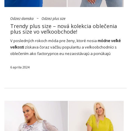
Odzież damska
~
Odzież plus size
Trendy plus size – nová kolekcia oblečenia
plus size vo veľkoobchode!
V posledných rokoch móda pre ženy, ktoré nosia
módne veľké
veľkosti
získava čoraz väčšiu popularitu a veľkoobchodníci s
oblečením ako factoryprice.eu nezaostávajú a ponúkajú
široký výber oblečenia, ktoré vyhovuje rôznym siluetám a
preferenciám. Vďaka tomu môžu ženy vyjadriť svoj štýl …
6 apríla 2024