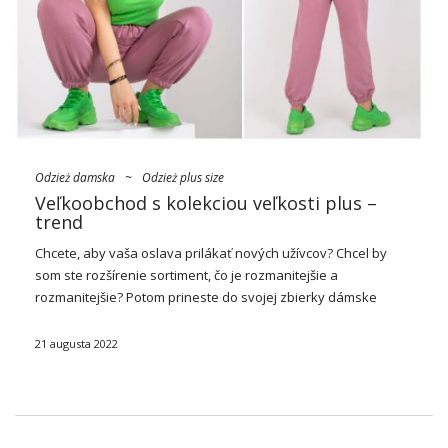
Odzież damska
~
Odzież plus size
Veľkoobchod s kolekciou veľkosti plus –
trend
Chcete, aby vaša oslava prilákať nových užívcov? Chcel by
som ste rozšírenie sortiment, čo je rozmanitejšie a
rozmanitejšie? Potom prineste do svojej zbierky dámske
oblečenie plus veľkosti, it znamená modne štýly oblečenia
plus veľkosti! Tento trh stále nie je úplne …
21 augusta 2022