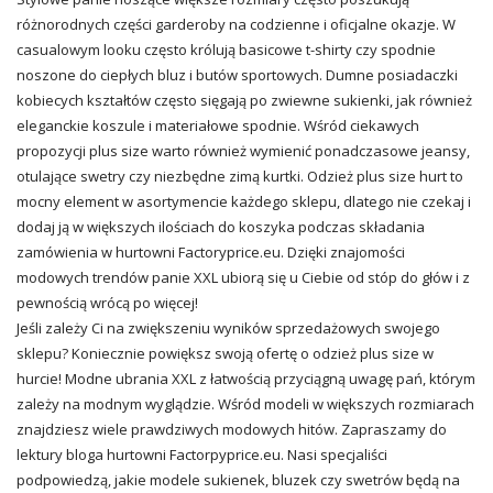
różnorodnych części garderoby na codzienne i oficjalne okazje. W
casualowym looku często królują basicowe t-shirty czy spodnie
noszone do ciepłych bluz i butów sportowych. Dumne posiadaczki
kobiecych kształtów często sięgają po zwiewne sukienki, jak również
eleganckie koszule i materiałowe spodnie. Wśród ciekawych
propozycji plus size warto również wymienić ponadczasowe jeansy,
otulające swetry czy niezbędne zimą kurtki. Odzież plus size hurt to
mocny element w asortymencie każdego sklepu, dlatego nie czekaj i
dodaj ją w większych ilościach do koszyka podczas składania
zamówienia w hurtowni Factoryprice.eu. Dzięki znajomości
modowych trendów panie XXL ubiorą się u Ciebie od stóp do głów i z
pewnością wrócą po więcej!
Jeśli zależy Ci na zwiększeniu wyników sprzedażowych swojego
sklepu? Koniecznie powiększ swoją ofertę o odzież plus size w
hurcie! Modne ubrania XXL z łatwością przyciągną uwagę pań, którym
zależy na modnym wyglądzie. Wśród modeli w większych rozmiarach
znajdziesz wiele prawdziwych modowych hitów. Zapraszamy do
lektury bloga hurtowni Factorpyprice.eu. Nasi specjaliści
podpowiedzą, jakie modele sukienek, bluzek czy swetrów będą na