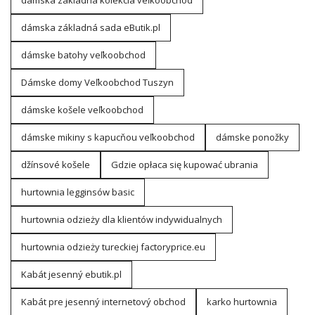
dámska základná kolekcia veľkoobchod
dámska základná sada eButik.pl
dámske batohy veľkoobchod
Dámske domy Veľkoobchod Tuszyn
dámske košele veľkoobchod
dámske mikiny s kapucňou veľkoobchod
dámske ponožky
džínsové košele
Gdzie opłaca się kupować ubrania
hurtownia legginsów basic
hurtownia odzieży dla klientów indywidualnych
hurtownia odzieży tureckiej factoryprice.eu
Kabát jesenný ebutik.pl
Kabát pre jesenný internetový obchod
karko hurtownia