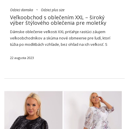
Odzież damska
~
Odzież plus size
Veľkoobchod s oblečením XXL – široký
výber štýlového oblečenia pre moletky
Dámske oblečenie veľkosti XXL priťahje rastúci záujem
veľkoobchodníkov a skúma nové obmeenie pre ľudí, ktorí
túžia po modlitbách vzhľade, bez ohľad na ich veľkosť. S
rastúcim povedomím o potrebách rôznich siluet vsádzajú
veľkoobchodníci s odevmi na puky, ktoré spňajú očakávania
22 augusta 2023
…