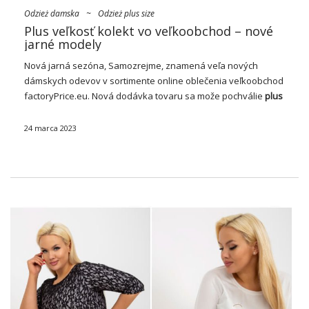
Odzież damska
~
Odzież plus size
Plus veľkosť kolekt vo veľkoobchod – nové
jarné modely
Nová jarná sezóna, Samozrejme, znamená veľa nových
dámskych odevov v sortimente online oblečenia
veľkoobchod
factoryPrice
.eu. Nová dodávka tovaru sa može pochválie
plus
veľkosť kolekt vo veľkoobchodov
, ktoré priťahje krásnymi
farbami a jarnými štýlmi! Pozrite sa, aké nové dámske …
24 marca 2023