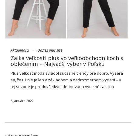
Aktualności
~
Odzież plus size
Zalka veľkosti plus vo veľkoobchodníkoch s
oblečením – Najväčší výber v Poľsku
Plus veľkosť móda zvládol súčasné
trendy
pre dobro. Vyzerá
sa, že už nie je len v základnom a nadrozmernom vydaní – v
tej sezóne je predovšetkým definovaná vyniknúť a silná
zdôrazňovaná siluetu. Preto sa ohýba originálnym strihom a
štýlom, ako …
5 januára 2022