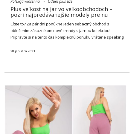
Kolekcja wiosenna
~
Odzież plus size
Plus veľkosť na jar vo veľkoobchodoch –
pozri najpredávanejšie modely pre nu
Cítite to? Za pár dní ponúkne jeden sebactný obchod s
oblečením zákazníkom nové trendy s jarnou kolekciou!
Pripravte si na tento čas komplexnú ponuku vrátane speaking
rozprávanie
plus veľkosť pre jarné veľkoobchod
lepšie splniť
čakania ženských odbytovcov.
28 januára 2023
Ponúkame dámske jarné
…