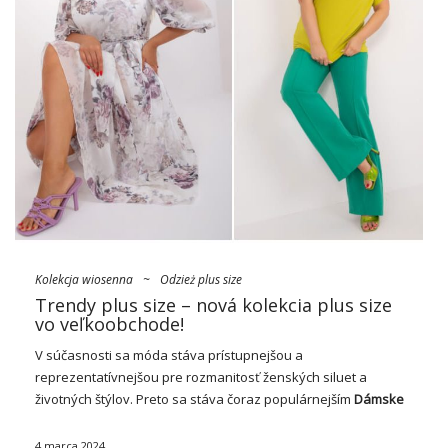
Kolekcja wiosenna
~
Odzież plus size
Trendy plus size – nová kolekcia plus size
vo veľkoobchode!
V súčasnosti sa móda stáva prístupnejšou a
reprezentatívnejšou pre rozmanitosť ženských siluet a
životných štýlov. Preto sa stáva čoraz populárnejším
Dámske
oblečenie v nadmernej veľkosti
, ktorá odráža rozmanitosť a
individualitu každej ženy. Vzhľadom na potreby zákazníčok
4 marca 2024