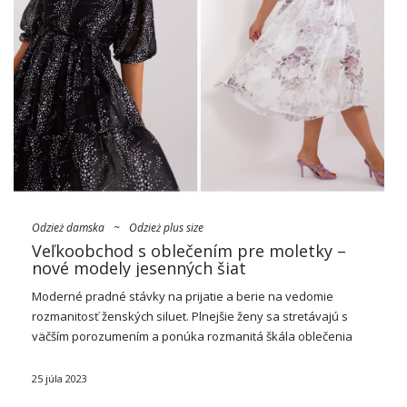
Odzież damska
~
Odzież plus size
Veľkoobchod s oblečením pre moletky –
nové modely jesenných šiat
Moderné pradné stávky na prijatie a berie na vedomie
rozmanitosť ženských siluet. Plnejšie ženy sa stretávajú s
väčším porozumením a ponúka rozmanitá škála oblečenia
plus veľkosti.
Veľkoobchod s oblečením
pre nadmerné
veľkosti
spňa očakávania zákazníkov a ponúka široký výber
25 júla 2023
módneho, …