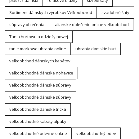
płaszcz damski
rolákové blúzky
skvelé šaty
Sortiment dámskych výrobkov Veľkoobchod
svadobné šaty
súpravy oblečenia
talianske oblečenie online veľkoobchod
Tania hurtownia odzieży nowej
tanie markowe ubrania online
ubrania damskie hurt
veľkoobchod dámskych kabátov
veľkoobchodné dámske nohavice
veľkoobchodné dámske súpravy
veľkoobchodné dámske súpravy
veľkoobchodné dámske tričká
veľkoobchodné kabáty alpaky
veľkoobchodné odevné sukne
veľkoobchodný odev