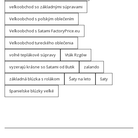
veľkoobchod so základnými súpravami
Veľkoobchod s poľským oblečením
Veľkoobchod s šatami FactoryPrice.eu
Veľkoobchod tureckého oblečenia
voľné teplákové súpravy
Vták Rzgów
vyzerajú krásne so šatami od Butik
zalando
základná blúzka s rolákom
Šaty na leto
šaty
španielske blúzky veľké