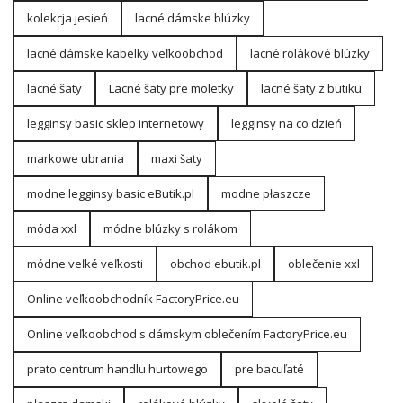
kolekcja jesień
lacné dámske blúzky
lacné dámske kabelky veľkoobchod
lacné rolákové blúzky
lacné šaty
Lacné šaty pre moletky
lacné šaty z butiku
legginsy basic sklep internetowy
legginsy na co dzień
markowe ubrania
maxi šaty
modne legginsy basic eButik.pl
modne płaszcze
móda xxl
módne blúzky s rolákom
módne veľké veľkosti
obchod ebutik.pl
oblečenie xxl
Online veľkoobchodník FactoryPrice.eu
Online veľkoobchod s dámskym oblečením FactoryPrice.eu
prato centrum handlu hurtowego
pre bacuľaté