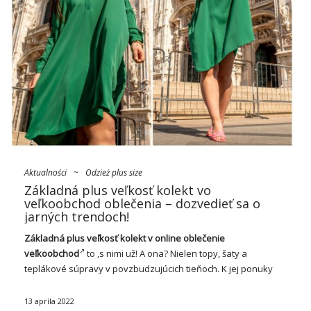
Aktualności
~
Odzież plus size
Základná plus veľkosť kolekt vo
veľkoobchod oblečenia – dozvedieť sa o
jarných trendoch!
Základná plus veľkosť kolekt v online oblečenie
veľkoobchod
to ‚s nimi už! A ona? Nielen topy,
šaty
a
teplákové súpravy v povzbudzujúcich tieňoch. K jej ponuky
ste mali pridávať aj duá, retro
džínsy
a kabáty v klasickom
zvrate. Ako ich …
13 apríla 2022