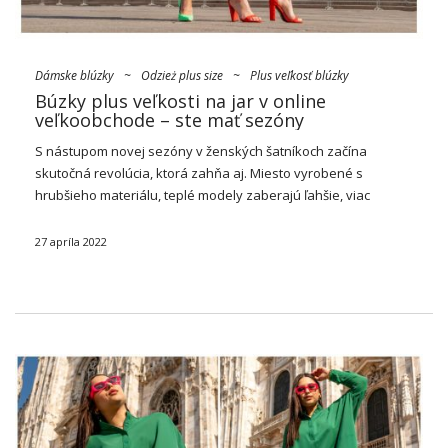
Dámske blúzky
~
Odzież plus size
~
Plus veľkosť blúzky
Búzky plus veľkosti na jar v online
veľkoobchode – ste mať sezóny
S nástupom novej sezóny v ženských šatníkoch začína
skutočná revolúcia, ktorá zahňa aj. Miesto vyrobené s
hrubšieho materiálu, teplé modely zaberajú ľahšie, viac
prispôsobené počasiu napriek oknu. Váš sortiment obchodov
si zaslúži aj pradne zmeny, preto sa iste pozrite
plus
…
27 apríla 2022