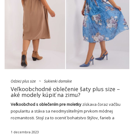
Odzież plus size
~
Sukienki damskie
Veľkoobchodné oblečenie šaty plus size –
aké modely kúpiť na zimu?
Veľkoobchod s oblečením pre moletky
získava čoraz väčšiu
popularitu a stáva sa neodmysliteľným prvkom módnej
rozmanitosti. Stojí za to oceniť bohatstvo štýlov, farieb a
štýlov, ktoré moderná móda ponúka ženám s plnšími tvarmi. V
našom texte sa bližšie pozrieme na …
1 decembra 2023