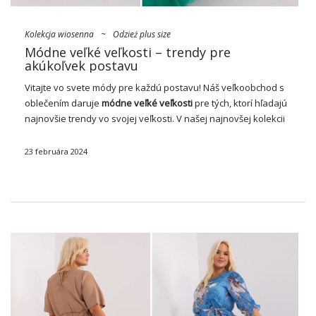
Kolekcja wiosenna
~
Odzież plus size
Módne veľké veľkosti – trendy pre
akúkoľvek postavu
Vitajte vo svete módy pre každú postavu! Náš veľkoobchod s
oblečením daruje
módne veľké veľkosti
pre tých, ktorí hľadajú
najnovšie trendy vo svojej veľkosti. V našej najnovšej kolekcii
nájdete štýlové a pohodlné oblečenie, ktoré nielen zdôrazní
vašu individualitu, ale tiež …
23 februára 2024