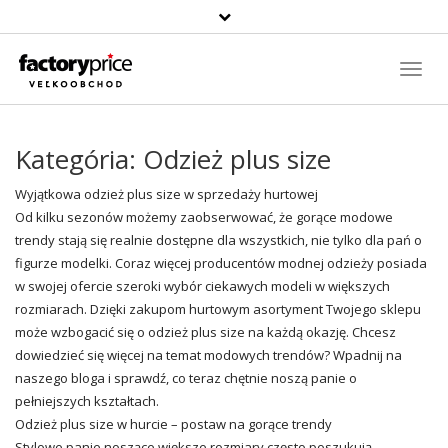
Szukaj
produktu
Toggl
Navig
Kategória:
Odzież plus size
Wyjątkowa odzież plus size w sprzedaży hurtowej
Od kilku sezonów możemy zaobserwować, że gorące modowe
trendy
stają się realnie dostępne dla wszystkich, nie tylko dla pań o
figurze modelki. Coraz więcej producentów modnej odzieży posiada
w swojej ofercie szeroki wybór ciekawych modeli w większych
rozmiarach. Dzięki zakupom hurtowym asortyment Twojego sklepu
może wzbogacić się o odzież plus size na każdą okazję. Chcesz
dowiedzieć się więcej na temat modowych trendów? Wpadnij na
naszego bloga i sprawdź, co teraz chętnie noszą panie o
pełniejszych kształtach.
Odzież plus size w hurcie – postaw na gorące trendy
Stylowe panie noszące większe rozmiary często poszukują