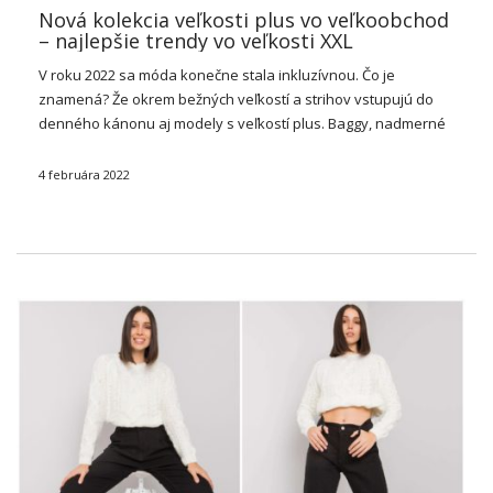
Nová kolekcia veľkosti plus vo veľkoobchod
– najlepšie trendy vo veľkosti XXL
V roku 2022 sa móda konečne stala inkluzívnou. Čo je
znamená? Že okrem bežných veľkostí a strihov vstupujú do
denného kánonu aj modely s veľkostí plus. Baggy,
nadmerné
súpravy,
šaty
a tričká už nestoja na podstavci oblečenia XXL.
Namesto toho …
4 februára 2022