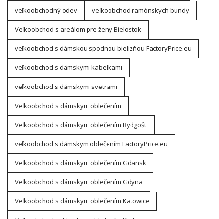
veľkoobchodný odev
veľkoobchod ramónskych bundy
Veľkoobchod s areálom pre ženy Bielostok
veľkoobchod s dámskou spodnou bielizňou FactoryPrice.eu
veľkoobchod s dámskymi kabelkami
veľkoobchod s dámskymi svetrami
Veľkoobchod s dámskym oblečením
Veľkoobchod s dámskym oblečením Bydgošt'
veľkoobchod s dámskym oblečením FactoryPrice.eu
Veľkoobchod s dámskym oblečením Gdansk
Veľkoobchod s dámskym oblečením Gdyna
Veľkoobchod s dámskym oblečením Katowice