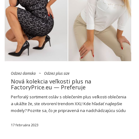
Odzież damska
~
Odzież plus size
Nová kolekcia veľkosti plus na
FactoryPrice.eu — Preferuje
Perforalý sortiment osláv s oblečením plus veľkosti oblečenia
a ukážte že, ste otvorení trendom XXL! Kde hľadať najlepšie
modely? Pozrite sa, čo je pripravená na nadchádzajúcu súdu
nová kolekcia veľkosti plus na FactoryPrice.eu
a reconciliť
tovar odtiaľ na oslavu.
17 februára 2023
Stavte