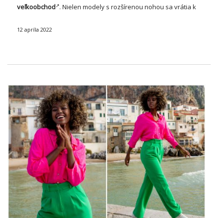
veľkoobchod
. Nielen modely s rozšírenou nohou sa vrátia k
milosti, ale aj aj klasické cigarilotes tak zvýšeným pásom a …
12 apríla 2022