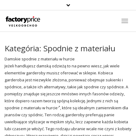
Szukaj
produktu
Toggl
Navig
Kategória:
Spodnie z materiału
Damskie spodnie z materiału w hurcie
Jeżeli handlujesz damską odzieżą to na pewno wiesz, jak wiele
elementów garderoby musisz oferować w sklepie. Kobieca
garderoba jest niezwykle złożona, ponieważ obejmuje sukienki i
spódnice, a także ich alternatywy, takie jak spodnie czy spódnice. A
pomiędzy znajduje się jeszcze mnóstwo innych fasonów odzieży,
które dopiero razem tworzą spójną kolekcję. Jednymi z nich są
spodnie z materiału w hurcie
, które są idealnym zamiennikiem dla
jeansów czy spódnic. Ten rodzaj garderoby preferują panie
uwielbiające stylizacje w męskim stylu, lecz zapewne każda kobieta
lubi czasem je włożyć. Tego rodzaju ubranie wcale nie czyni z kobiety
chłopczycy. Wręcz przeciwnie, dzisiaj powstaje coraz więcej