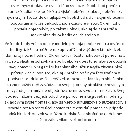
overených dodávateľov z celého sveta. Veľkoobchod ponúka
turecké, talianske, poľské a ázijské oblečenie, ako aj oblečenie z
iných krajín. To, že ide o najlepší veľkoobchod s dámskym oblečením,
podporuje aj to, že veľkoobchod akceptuje vratky. Okrem toho
posiela objednávky po celom Poľsku, ako aj do zahraničia
maximálne do 24 hodín od ich zadania.
Veľkoobchody vďaka online modelu predaja neobmedzujú otváracie
hodiny, takže tu môžete nakupovať 7 dní v týždni v ktorúkoľvek
dennú aj nočnú hodinu! Okrem toho môžete nakupovať pohodlne a
rýchlo z vlastnej pohovky alebo kdekoľvek bez toho, aby ste opustili
svoj domov! Po registrácii bezplatného účtu navyše získate plný
prístup k celej ponuke, ako aj k profesionálnym fotografiám a
popisom produktov. Najlepší veľkoobchod s dámskym oblečením
takmer každý deň zavádza do svojej ponuky atraktívne novinky a
nevyžaduje minimálne objednávacie množstvo ani množstvo. Svoj
obchod môžete tiež jednoducho a pohodlne integrovať s moderným
skladovým systémom tak, aby sa všetko aktualizovalo automaticky a
pravidelne! Na tento účel dostanete technickú pomoc a v prípade
akýchkoľvek otázok sa môžete kedykoľvek obrátiť na oddelenie
služieb zákazníkom veľkoobchodu.