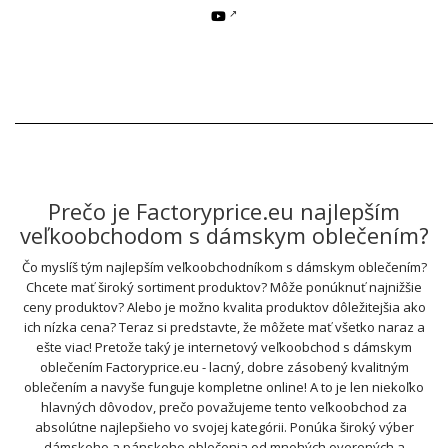
Prečo je Factoryprice.eu najlepším
veľkoobchodom s dámskym oblečením?
Čo myslíš tým najlepším veľkoobchodníkom s dámskym oblečením?
Chcete mať široký sortiment produktov? Môže ponúknuť najnižšie
ceny produktov? Alebo je možno kvalita produktov dôležitejšia ako
ich nízka cena? Teraz si predstavte, že môžete mať všetko naraz a
ešte viac! Pretože taký je internetový veľkoobchod s dámskym
oblečením Factoryprice.eu - lacný, dobre zásobený kvalitným
oblečením a navyše funguje kompletne online! A to je len niekoľko
hlavných dôvodov, prečo považujeme tento veľkoobchod za
absolútne najlepšieho vo svojej kategórii. Ponúka široký výber
dámskeho a pánskeho oblečenia od mnohých overených a