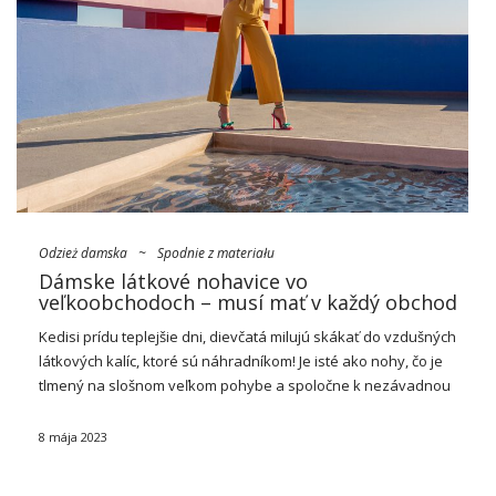
Odzież damska
~
Spodnie z materiału
Dámske látkové nohavice vo
veľkoobchodoch – musí mať v každý obchod
Kedisi prídu teplejšie dni, dievčatá milujú skákať do vzdušných
látkových kalíc, ktoré sú náhradníkom! Je isté ako nohy, čo je
tlmený na slošnom veľkom pohybe a spoločne k nezávadnou
variáciou a zaručujú ako štýlový výhľad. Prerite si dnes
naštýlovejše
dámske
…
8 mája 2023