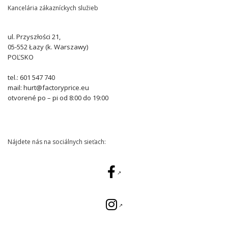
Kancelária zákazníckych služieb
ul. Przyszłości 21,
05-552 Łazy (k. Warszawy)
POĽSKO
tel.: 601 547 740
mail: hurt@factoryprice.eu
otvorené po – pi od 8:00 do 19:00
Nájdete nás na sociálnych sieťach: