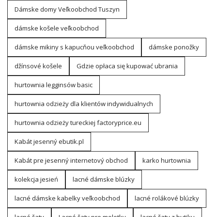
Dámske domy Veľkoobchod Tuszyn
dámske košele veľkoobchod
dámske mikiny s kapucňou veľkoobchod
dámske ponožky
džínsové košele
Gdzie opłaca się kupować ubrania
hurtownia legginsów basic
hurtownia odzieży dla klientów indywidualnych
hurtownia odzieży tureckiej factoryprice.eu
Kabát jesenný ebutik.pl
Kabát pre jesenný internetový obchod
karko hurtownia
kolekcja jesień
lacné dámske blúzky
lacné dámske kabelky veľkoobchod
lacné rolákové blúzky