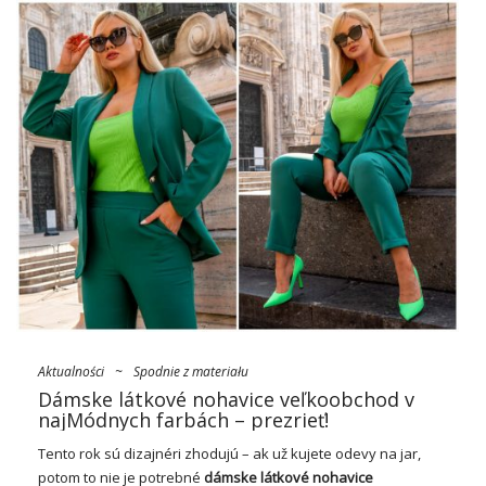
Aktualności
~
Spodnie z materiału
Dámske látkové nohavice veľkoobchod v
najMódnych farbách – prezrieť!
Tento rok sú dizajnéri zhodujú – ak už kujete odevy na jar,
potom to nie je potrebné
dámske látkové nohavice