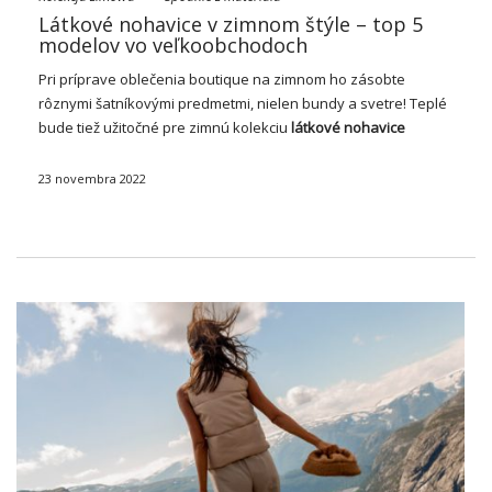
Látkové nohavice v zimnom štýle – top 5
modelov vo veľkoobchodoch
Pri príprave oblečenia boutique na zimnom ho zásobte
rôznymi šatníkovými predmetmi, nielen
bundy
a svetre! Teplé
bude tiež užitočné pre zimnú kolekciu
látkové nohavice
veľkoobchod
, which ktorý diverzifikuje diverzifikuje
diverzifikuje dámske zimné oblečenie.
23 novembra 2022
Preskúmajte hovoriace typy
dámskych šatíc s
…