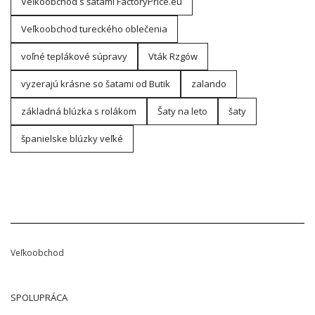
Veľkoobchod s šatami FactoryPrice.eu
Veľkoobchod tureckého oblečenia
voľné teplákové súpravy
Vták Rzgów
vyzerajú krásne so šatami od Butik
zalando
základná blúzka s rolákom
Šaty na leto
šaty
španielske blúzky veľké
Veľkoobchod
SPOLUPRÁCA