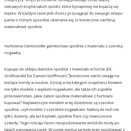
ciekawych krojów takich spodni, które bynajmniej nie kojarzą się
męsko. W każdym razie jeśli chcesz przyciągnąć do swojego sklepu
panie o różnym sposobie ubierania się, to koniecznie zaoferuj
materiałowe spodnie.
Hurtownia Ciemnożółte garniturowe spodnie z materiału z szeroką
nogawką
Kupując do sklepu damskie spodnie z materiału w hurcie (DE.
Großhandel für Damen-Stoffhosen
)koniecznie zwróć uwagę na
bieżące
trendy
w modzie. Dzisiaj w tej kategorii znajdziesz bowiem
nie tylko modele z wąskimi nogawkami, ale także ich zupełne
przeciwieństwo. Jakie zatem spodnie materiałowe z hurtowni
kupować? Najświeższym trendem w tej dziedzinie są szerokie
spodnie, czyli modele z szerokimi nogawkami. Należą do nich nie
tylko dzwony, ale też bojówki, spodnie flare czy nowoczesne
szwedy. Tego rodzaju fason niespodziewanie wrócił do mody po
latach panowania rurek. W sumie można się było tego spodziewać z