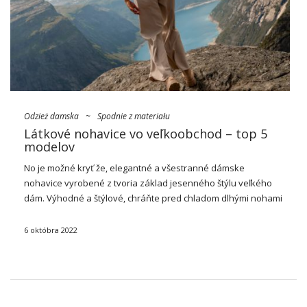
Odzież damska
~
Spodnie z materiału
Látkové nohavice vo veľkoobchod – top 5
modelov
No je možné kryť že, elegantné a všestranné dámske
nohavice
vyrobené z tvoria základ jesenného štýlu veľkého
dám. Výhodné a štýlové, chráňte pred chladom dlhými nohami
a pridajte oblečeniu skvelý štýl. Pozrite sa, ktorý
látkové
nohavice vo veľkoobchodov
mali by …
6 októbra 2022