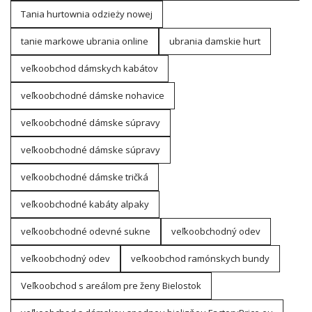
Tania hurtownia odzieży nowej
tanie markowe ubrania online
ubrania damskie hurt
veľkoobchod dámskych kabátov
veľkoobchodné dámske nohavice
veľkoobchodné dámske súpravy
veľkoobchodné dámske súpravy
veľkoobchodné dámske tričká
veľkoobchodné kabáty alpaky
veľkoobchodné odevné sukne
veľkoobchodný odev
veľkoobchodný odev
veľkoobchod ramónskych bundy
Veľkoobchod s areálom pre ženy Bielostok