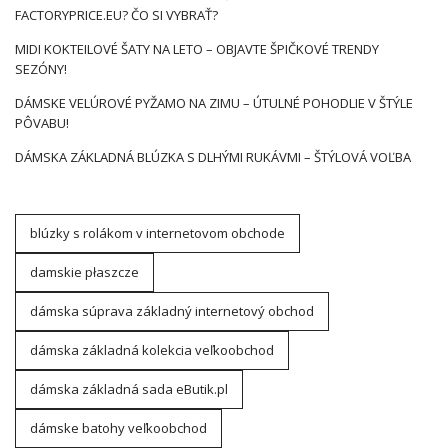
FACTORYPRICE.EU? ČO SI VYBRAŤ?
MIDI KOKTEILOVÉ ŠATY NA LETO – OBJAVTE ŠPIČKOVÉ TRENDY
SEZÓNY!
DÁMSKE VELÚROVÉ PYŽAMO NA ZIMU – ÚTULNÉ POHODLIE V ŠTÝLE
PÔVABU!
DÁMSKA ZÁKLADNÁ BLÚZKA S DLHÝMI RUKÁVMI – ŠTÝLOVÁ VOĽBA
blúzky s rolákom v internetovom obchode
damskie płaszcze
dámska súprava základný internetový obchod
dámska základná kolekcia veľkoobchod
dámska základná sada eButik.pl
dámske batohy veľkoobchod