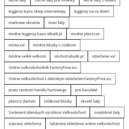
lacné šaty
Lacné šaty pre moletky
lacné šaty z butiku
legginsy basic sklep internetowy
legginsy na co dzień
markowe ubrania
maxi šaty
modne legginsy basic eButik.pl
modne płaszcze
móda xxl
módne blúzky s rolákom
módne veľké veľkosti
obchod ebutik.pl
oblečenie xxl
Online veľkoobchodník FactoryPrice.eu
Online veľkoobchod s dámskym oblečením FactoryPrice.eu
prato centrum handlu hurtowego
pre bacuľaté
płaszcz damski
rolákové blúzky
skvelé šaty
Sortiment dámskych výrobkov Veľkoobchod
svadobné šaty
súpravy oblečenia
talianske oblečenie online veľkoobchod