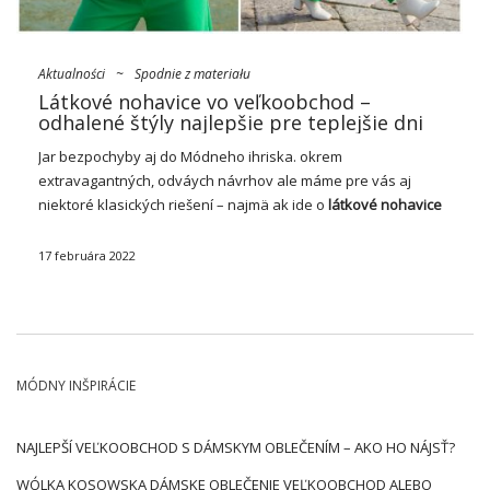
Aktualności
~
Spodnie z materiału
Látkové nohavice vo veľkoobchod –
odhalené štýly najlepšie pre teplejšie dni
Jar bezpochyby aj do Módneho ihriska. okrem
extravagantných, odváych návrhov ale máme pre vás aj
niektoré klasických riešení – najmä ak ide o
látkové nohavice
vo veľkoobchodov
. Ktoré z nich boli najmódnejšie? More
pohodlných bežcov my aj stále vzdávať …
17 februára 2022
MÓDNY INŠPIRÁCIE
NAJLEPŠÍ VEĽKOOBCHOD S DÁMSKYM OBLEČENÍM – AKO HO NÁJSŤ?
WÓLKA KOSOWSKA DÁMSKE OBLEČENIE VEĽKOOBCHOD ALEBO