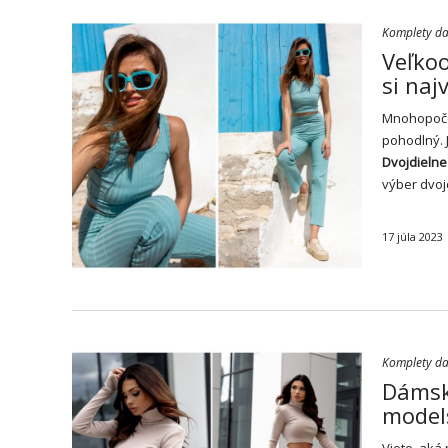
Komplety d
Veľkoo
si naj
Mnohopočet
pohodlný. 
Dvojdielne
výber dvoj
17 júla 2023
Komplety d
Dámske
model
Viete, aká