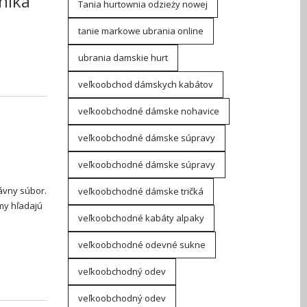
níka
Tania hurtownia odzieży nowej
tanie markowe ubrania online
ubrania damskie hurt
veľkoobchod dámskych kabátov
veľkoobchodné dámske nohavice
veľkoobchodné dámske súpravy
veľkoobchodné dámske súpravy
ávny súbor.
veľkoobchodné dámske tričká
my hľadajú
veľkoobchodné kabáty alpaky
veľkoobchodné odevné sukne
veľkoobchodný odev
veľkoobchodný odev