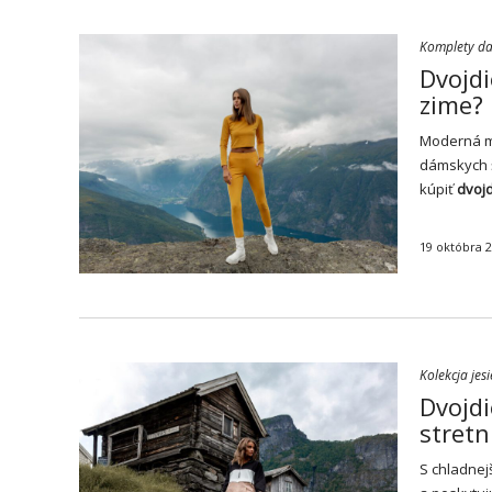
Komplety d
Dvojdi
zime?
Moderná mó
dámskych ša
kúpiť
dvoj
19 októbra 
Kolekcja jes
Dvojdi
stretn
S chladnej