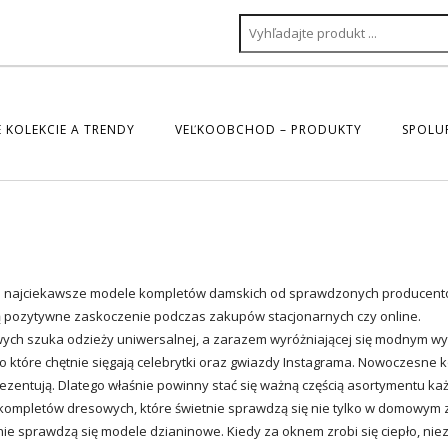
 KOLEKCIE A TRENDY
VEĽKOOBCHOD – PRODUKTY
SPOLU
kie najciekawsze modele kompletów damskich od sprawdzonych producentó
yją pozytywne zaskoczenie podczas zakupów stacjonarnych czy online.
wych szuka odzieży uniwersalnej, a zarazem wyróżniającej się modnym w
 które chętnie sięgają celebrytki oraz gwiazdy Instagrama. Nowoczesne 
prezentują. Dlatego właśnie powinny stać się ważną częścią asortymentu k
ompletów dresowych, które świetnie sprawdzą się nie tylko w domowym z
ie sprawdzą się modele dzianinowe. Kiedy za oknem zrobi się ciepło, ni