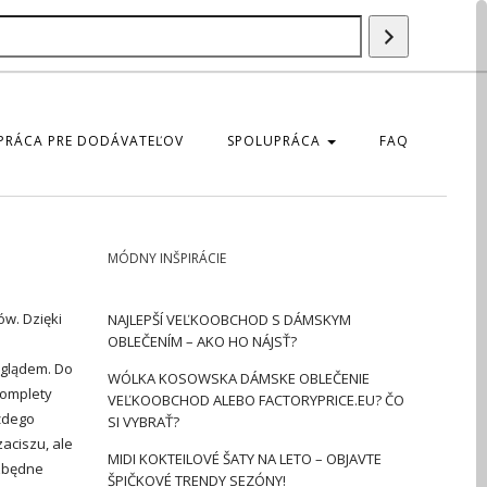
Szukaj
produktu
PRÁCA PRE DODÁVATEĽOV
SPOLUPRÁCA
FAQ
MÓDNY INŠPIRÁCIE
w. Dzięki
NAJLEPŠÍ VEĽKOOBCHOD S DÁMSKYM
OBLEČENÍM – AKO HO NÁJSŤ?
yglądem. Do
WÓLKA KOSOWSKA DÁMSKE OBLEČENIE
komplety
VEĽKOOBCHOD ALEBO FACTORYPRICE.EU? ČO
ażdego
SI VYBRAŤ?
aciszu, ale
MIDI KOKTEILOVÉ ŠATY NA LETO – OBJAVTE
ezbędne
ŠPIČKOVÉ TRENDY SEZÓNY!