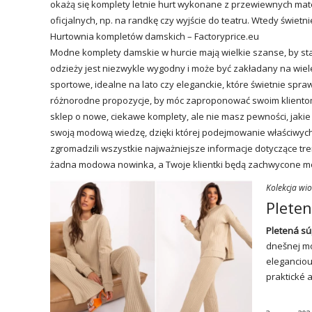
okażą się
komplety letnie
hurt wykonane z przewiewnych mater
oficjalnych, np. na randkę czy wyjście do teatru. Wtedy świet
Hurtownia kompletów damskich – Factoryprice.eu
Modne komplety damskie w hurcie mają wielkie szanse, by sta
odzieży jest niezwykle wygodny i może być zakładany na wi
sportowe, idealne na lato czy eleganckie, które świetnie spr
różnorodne propozycje, by móc zaproponować swoim klientom
sklep o nowe, ciekawe komplety, ale nie masz pewności, jaki
swoją modową wiedzę, dzięki której podejmowanie właściwych 
zgromadzili wszystkie najważniejsze informacje dotyczące t
żadna modowa nowinka, a Twoje klientki będą zachwycone moż
Kolekcja wi
Pleten
Pletená
sú
dnešnej mó
eleganciou
praktické 