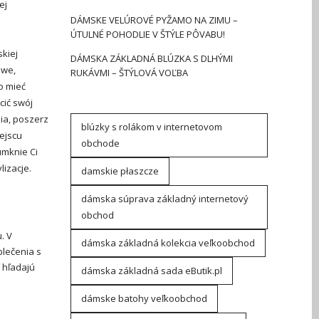
ej
DÁMSKE VELÚROVÉ PYŽAMO NA ZIMU –
ÚTULNÉ POHODLIE V ŠTÝLE PÔVABU!
kiej
DÁMSKA ZÁKLADNÁ BLÚZKA S DLHÝMI
owe,
RUKÁVMI – ŠTÝLOVÁ VOĽBA
o mieć
cić swój
ia, poszerz
blúzky s rolákom v internetovom
ejscu
obchode
umknie Ci
izacje.
damskie płaszcze
dámska súprava základný internetový
obchod
. V
dámska základná kolekcia veľkoobchod
lečenia s
í hľadajú
dámska základná sada eButik.pl
dámske batohy veľkoobchod