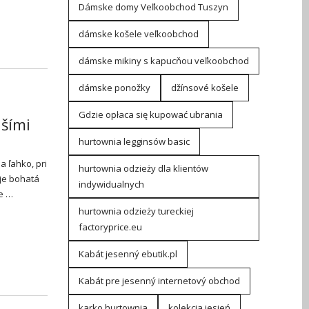
Dámske domy Veľkoobchod Tuszyn
dámske košele veľkoobchod
dámske mikiny s kapucňou veľkoobchod
dámske ponožky
džínsové košele
Gdzie opłaca się kupować ubrania
šími
hurtownia legginsów basic
a ľahko, pri
hurtownia odzieży dla klientów
je bohatá
indywidualnych
me …
hurtownia odzieży tureckiej
factoryprice.eu
Kabát jesenný ebutik.pl
Kabát pre jesenný internetový obchod
karko hurtownia
kolekcja jesień