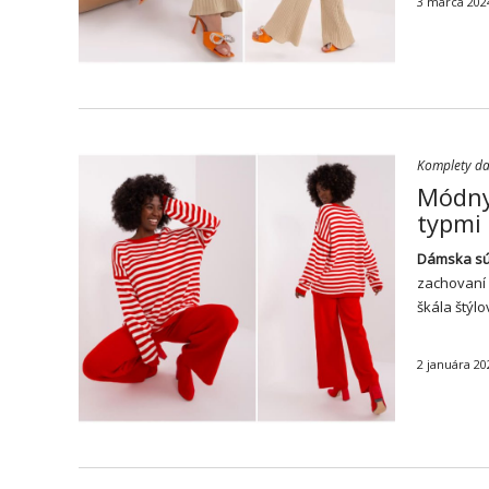
3 marca 202
Komplety d
Módny
typmi
Dámska s
zachovaní 
škála štýl
2 januára 20