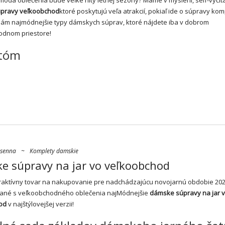
úpravy
veľkoobchod
ktoré poskytujú veľa atrakcií, pokiaľ ide o súpravy ko
ám najmódnejšie typy dámskych súprav, ktoré nájdete iba v dobrom
odnom priestore!
tóm
osenna
~
Komplety damskie
e súpravy na jar vo veľkoobchod
raktívny tovar na nakupovanie pre nadchádzajúcu novojarnú obdobie 20
ané s veľkoobchodného oblečenia najMódnejšie
dámske súpravy na jar 
od
v najštýlovejšej verzii!