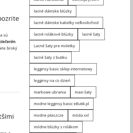
lacné dámske blúzky
ozrite
lacné dámske kabelky veľkoobchod
lacné rolákové blúzky
lacné šaty
a sú
blečením
Lacné šaty pre moletky
ete široký
lacné šaty z butiku
legginsy basic sklep internetowy
legginsy na co dzień
markowe ubrania
maxi šaty
modne legginsy basic eButik.pl
tšími
modne płaszcze
móda xxl
módne blúzky s rolákom
nie, o