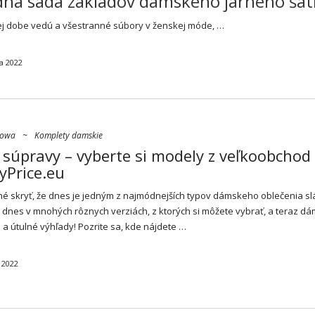
dná sada základov dámskeho jarného šat
j dobe vedú a všestranné súbory v ženskej móde, …
a 2022
mowa
~
Komplety damskie
súpravy – vyberte si modely z veľkoobchod
yPrice.eu
né skryť, že dnes je jedným z najmódnejších typov dámskeho oblečenia sl
dnes v mnohých rôznych verziách, z ktorých si môžete vybrať, a teraz dá
é a útulné výhľady! Pozrite sa, kde nájdete …
 2022