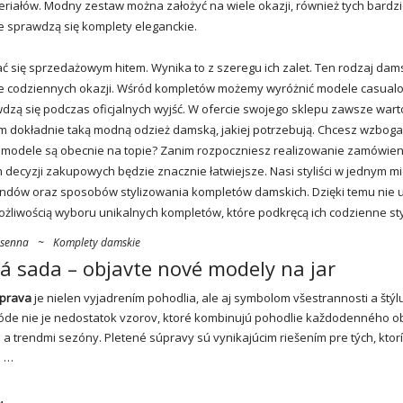
iałów. Modny zestaw można założyć na wiele okazji, również tych bardzi
nie sprawdzą się
komplety eleganckie
.
ć się sprzedażowym hitem. Wynika to z szeregu ich zalet. Ten rodzaj dams
ele codziennych okazji. Wśród kompletów możemy wyróżnić modele casual
awdzą się podczas oficjalnych wyjść. W ofercie swojego sklepu zawsze wart
 dokładnie taką modną odzież damską, jakiej potrzebują. Chcesz wzboga
e modele są obecnie na topie? Zanim rozpoczniesz realizowanie zamówien
decyzji zakupowych będzie znacznie łatwiejsze. Nasi styliści w jednym mi
rendów oraz sposobów stylizowania kompletów damskich. Dzięki temu nie 
liwością wyboru unikalnych kompletów, które podkręcą ich codzienne styl
osenna
~
Komplety damskie
á sada – objavte nové modely na jar
prava
je nielen vyjadrením pohodlia, ale aj symbolom všestrannosti a štýlu
de nie je nedostatok vzorov, ktoré kombinujú pohodlie každodenného ob
 a trendmi sezóny. Pletené súpravy sú vynikajúcim riešením pre tých, ktor
a …