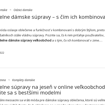
amskie
~
Odzież damska
elne dámske súpravy – s čím ich kombinova
da oslavje oblečenie a funkčnosť v kombinovaní s dobrým štýlom, preto
tníkoch stále vládnu súpravy. Pozrite sa, čo k nim priťahje používateľov, z
dielne dámske súpravy
veľkoobchod
a s tým, čo ich kombinovať v zime.…
2022
ienna
~
Komplety damskie
elne súpravy na jeseň v online veľkoobchod
ite sa s bestšími modelmi
šími mesiacmi sa vráti móda pre dámske
súpravy oblečenia
, ktoré sú veľm