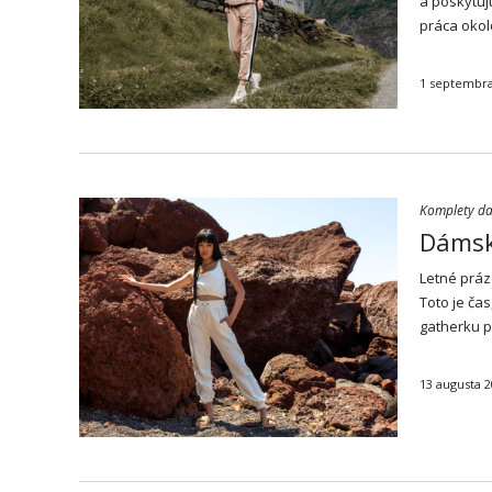
a poskytuj
práca okol
1 septembra
Komplety d
Dámsk
Letné práz
Toto je ča
gatherku p
13 augusta 