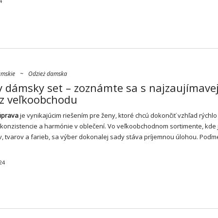
4
amskie
~
Odzież damska
 dámsky set – zoznámte sa s najzaujímavej
 z veľkoobchodu
úprava
je vynikajúcim riešením pre ženy, ktoré chcú dokončiť vzhľad rýchlo 
konzistencie a harmónie v oblečení. Vo veľkoobchodnom sortimente, kde 
ov, tvarov a farieb, sa výber dokonalej sady stáva príjemnou úlohou. Poď
24