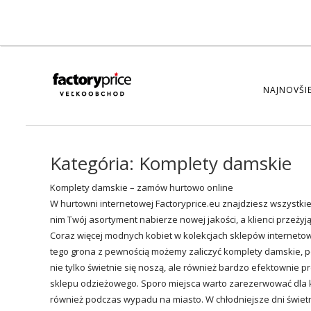
NAJNOVŠIE
Kategória:
Komplety damskie
Komplety damskie – zamów hurtowo online
W hurtowni internetowej Factoryprice.eu znajdziesz wszyst
nim Twój asortyment nabierze nowej jakości, a klienci przeż
Coraz więcej modnych kobiet w kolekcjach sklepów interneto
tego grona z pewnością możemy zaliczyć komplety damskie, po
nie tylko świetnie się noszą, ale również bardzo efektownie 
sklepu odzieżowego. Sporo miejsca warto zarezerwować dla k
również podczas wypadu na miasto. W chłodniejsze dni świetn