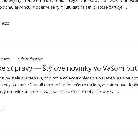
ú hotový štýl. Tento druh oblečenia sa vyznačje obrovskou všestrannosťo
o domu aj vonku! Moderné ženy milujú dať na set, pretože zaručje …
 2022
amskie
~
Odzież damska
e súpravy — štýlové novinky vo Vašom but
dniny stále prebiehajú, hoci nová kolekcia oblečenia na jeseň je už na obzo
s, kedy ste mali zákazníkom ponúkať oblečenie na leto, ale striedavo dopÿ
rvými novinkami pre nová jesennú sezónu. V oblasti, ktorý sa …
2022