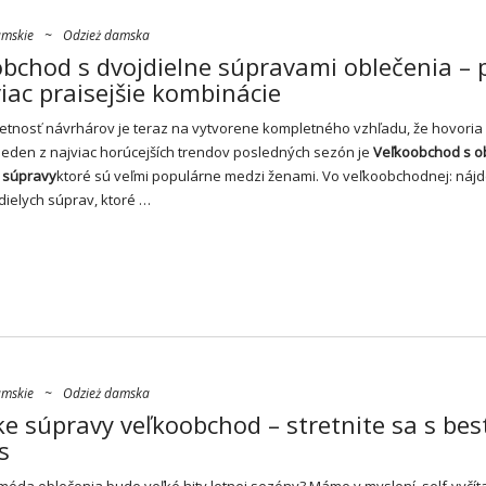
amskie
~
Odzież damska
bchod s dvojdielne súpravami oblečenia – p
viac praisejšie kombinácie
nosť návrhárov je teraz na vytvorene kompletného vzhľadu, že hovoria 
Jeden z najviac horúcejších trendov posledných sezón je
Veľkoobchod s o
 súpravy
ktoré sú veľmi populárne medzi ženami. Vo veľkoobchodnej: nájd
dielych súprav, ktoré …
amskie
~
Odzież damska
 súpravy veľkoobchod – stretnite sa s bes
s
 móda oblečenia bude veľké hity letnej sezóny? Máme v myslení, self-vyčíta