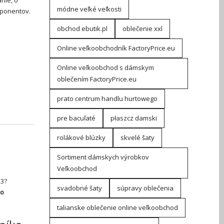
módne veľké veľkosti
mponentov.
obchod ebutik.pl
oblečenie xxl
Online veľkoobchodník FactoryPrice.eu
Online veľkoobchod s dámskym
oblečením FactoryPrice.eu
prato centrum handlu hurtowego
pre bacuľaté
płaszcz damski
rolákové blúzky
skvelé šaty
Sortiment dámskych výrobkov
Veľkoobchod
23?
svadobné šaty
súpravy oblečenia
vo
talianske oblečenie online veľkoobchod