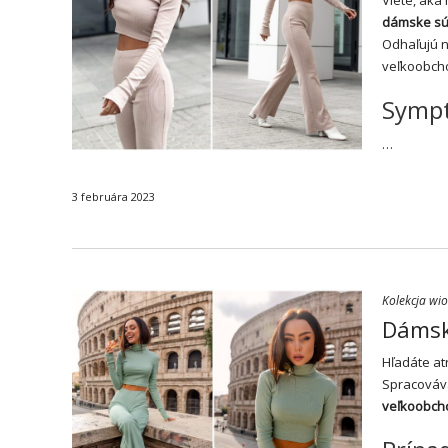
dámske s
Odhaľujú n
veľkoobch
Symp
…
3 februára 2023
Kolekcja wi
Dámsk
Hľadáte at
Spracováv
veľkoobch