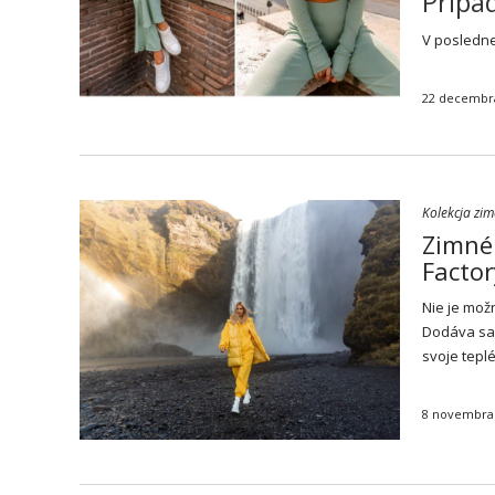
Prípa
V posledne
22 decembr
Kolekcja zi
Zimné 
Factor
Nie je mož
Dodáva sa 
svoje tepl
8 novembra