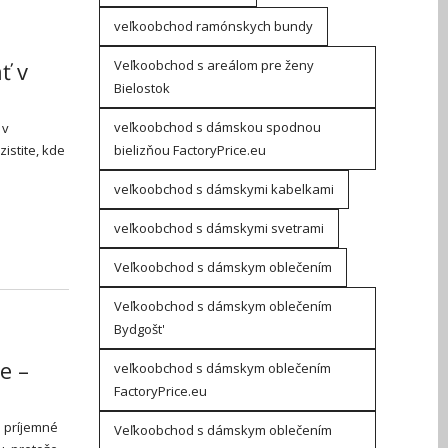
veľkoobchod ramónskych bundy
Veľkoobchod s areálom pre ženy
ť v
Bielostok
veľkoobchod s dámskou spodnou
 v
bielizňou FactoryPrice.eu
istite, kde
veľkoobchod s dámskymi kabelkami
veľkoobchod s dámskymi svetrami
Veľkoobchod s dámskym oblečením
Veľkoobchod s dámskym oblečením
Bydgošt'
e –
veľkoobchod s dámskym oblečením
FactoryPrice.eu
i príjemné
Veľkoobchod s dámskym oblečením