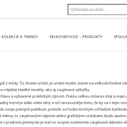
 KOLEKCIE A TRENDY
VEĽKOOBCHOD – PRODUKTY
SPOLU
í z módy. Čo chcete urobiť, je urobiť model, stavte na
veľkoobchodné n
u nájdete hladké modely, ako aj zaujímavé výtlačky.
hlavu a vybavené praktickým zipsom. Piatou veľkou oslavou stojí a majú u
ý trend je stále veľmi silný a nič nenasvedčje tomu, že by sa v tejto vec
nájdu svoje pokojné publikum, pretože sa hodia mnohým vzhľadom každod
dné mikiny so zaujímavými nápismi alebo grafickými ozdobami. Budu apelo
nt v pradnom priemysle je mať vo svojom sortimente zaujímavé dámske o