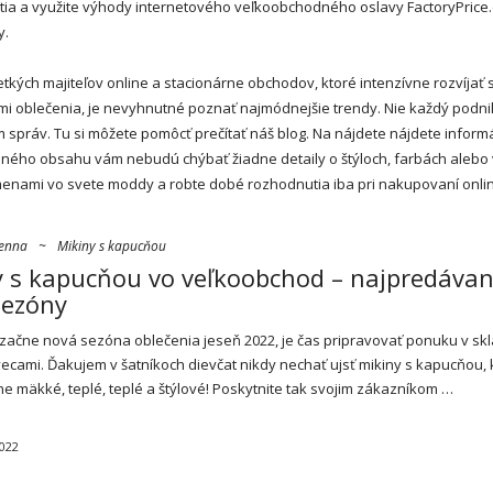
 a využite výhody internetového veľkoobchodného oslavy FactoryPrice.e
y.
kých majiteľov online a stacionárne obchodov, ktoré intenzívne rozvíjať 
tmi oblečenia, je nevyhnutné poznať najmódnejšie
trendy
. Nie každý podni
 správ. Tu si môžete pomôcť prečítať náš blog. Na nájdete nájdete inform
ného obsahu vám nebudú chýbať žiadne detaily o štýloch, farbách alebo
menami vo svete moddy a robte dobé rozhodnutia iba pri nakupovaní onli
ienna
~
Mikiny s kapucňou
 s kapucňou vo veľkoobchod – najpredávan
sezóny
 začne nová sezóna oblečenia jeseň 2022, je čas pripravovať ponuku v sk
 vecami. Ďakujem v šatníkoch dievčat nikdy nechať ujsť
mikiny
s kapucňou, 
ne mäkké, teplé, teplé a štýlové! Poskytnite tak svojim zákazníkom …
2022