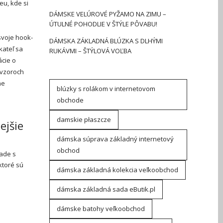
u, kde si
DÁMSKE VELÚROVÉ PYŽAMO NA ZIMU –
ÚTULNÉ POHODLIE V ŠTÝLE PÔVABU!
svoje hook-
DÁMSKA ZÁKLADNÁ BLÚZKA S DLHÝMI
kateľ sa
RUKÁVMI – ŠTÝLOVÁ VOĽBA
ácie o
 vzoroch
ne
blúzky s rolákom v internetovom
obchode
damskie płaszcze
ejšie
dámska súprava základný internetový
obchod
lade s
ktoré sú
dámska základná kolekcia veľkoobchod
dámska základná sada eButik.pl
dámske batohy veľkoobchod