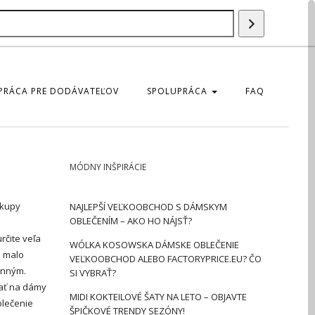
Szukaj
produktu
PRÁCA PRE DODÁVATEĽOV
SPOLUPRÁCA
FAQ
MÓDNY INŠPIRÁCIE
ákupy
NAJLEPŠÍ VEĽKOOBCHOD S DÁMSKYM
OBLEČENÍM – AKO HO NÁJSŤ?
rčite veľa
WÓLKA KOSOWSKA DÁMSKE OBLEČENIE
i malo
VEĽKOOBCHOD ALEBO FACTORYPRICE.EU? ČO
enným.
SI VYBRAŤ?
vať na dámy
MIDI KOKTEILOVÉ ŠATY NA LETO – OBJAVTE
blečenie
ŠPIČKOVÉ TRENDY SEZÓNY!