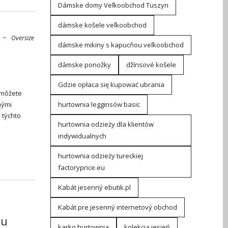
Dámske domy Veľkoobchod Tuszyn
dámske košele veľkoobchod
~
Oversize
dámske mikiny s kapucňou veľkoobchod
dámske ponožky
džínsové košele
Gdzie opłaca się kupować ubrania
 môžete
nými
hurtownia legginsów basic
 týchto
hurtownia odzieży dla klientów
indywidualnych
hurtownia odzieży tureckiej
factoryprice.eu
Kabát jesenný ebutik.pl
Kabát pre jesenný internetový obchod
iu
karko hurtownia
kolekcja jesień