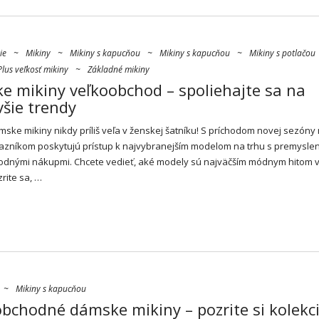
ie
~
Mikiny
~
Mikiny s kapucňou
~
Mikiny s kapucňou
~
Mikiny s potlačou
Plus veľkosť mikiny
~
Základné mikiny
 mikiny veľkoobchod – spoliehajte sa na
šie trendy
ámske
mikiny
nikdy príliš veľa v ženskej šatníku! S príchodom novej sezóny
azníkom poskytujú prístup k najvybranejším modelom na trhu s premysle
dnými nákupmi. Chcete vedieť, aké modely sú najväčším módnym hitom v
rite sa, …
~
Mikiny s kapucňou
bchodné dámske mikiny – pozrite si kolekc