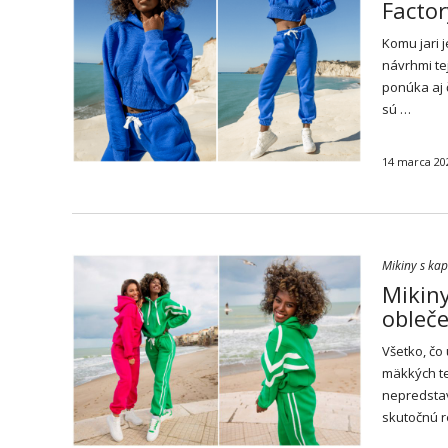
Factor
Komu jari 
návrhmi te
ponúka aj 
sú …
14 marca 20
Mikiny s ka
Mikiny
obleče
Všetko, čo
mäkkých te
nepredstav
skutočnú r