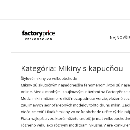
NAJNOVŠIE
Kategória:
Mikiny s kapucňou
Štýlové
mikiny
vo veľkoobchode
Mikiny sú skutočným najmódnejším fenoménom, ktorí sú najlepš
online. Medzi mnohými zaujímavými návrhmi na FactoryPrice.e
Medzi mikín môžeme rozlíšiť nezapadnuté verzie, vložené cez 
zaujímavých jednofarebných modelov tohto druhu mikín. Základn
niečo zmeniť. Hladké mikiny vo veľkoobchode určite rýchlo 
Piata najlepšia vec, ktorú môžete urobiť, je mať veľkoobcho
rôzneho veku ako rôznymi modlitbami vkusmi. V ére konkure