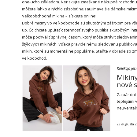
one-ucho základom. Neriskujte zmeškané nákupné rozhodnutia
môžete ľahko a rýchlo zásobiť najzaujímavejšie dámske mikin
Veľkoobchodná
mikina
– získajte online!
Dobré mixiny vo veľkoobchode sú skutočným zážitkom pre všet
up. Čo chcete upútať ostennosť svojho publika skutočnými hi
môže pochváliť správnej časom, ktorý môže stráviť sledovaním
štýlových mikinách. Vďaka pravidelnému sledovanu publikova
mikín, ktoré sú momentálne populárne. Staňte v obrade so z
veľkoobchod
.
Kolekcja jes
Mikiny
nové 
Za pár dní
teplejšími
neuveriteľ
29 augusta 