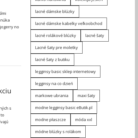
lacné dámske blúzky
šími
onúka
lacné dámske kabelky veľkoobchod
jogerry no
lacné rolákové blúzky
lacné šaty
Lacné šaty pre moletky
lacné šaty z butiku
legginsy basic sklep internetowy
legginsy na co dzień
kciu
markowe ubrania
maxi šaty
modne legginsy basic eButik.pl
ných s
 to
modne płaszcze
móda xxl
ívajú
módne blúzky s rolákom