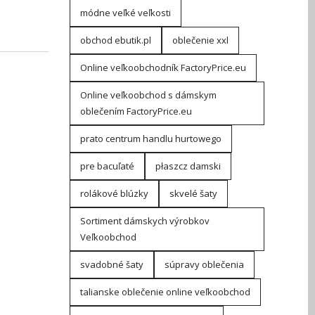
módne veľké veľkosti
obchod ebutik.pl
oblečenie xxl
Online veľkoobchodník FactoryPrice.eu
Online veľkoobchod s dámskym
oblečením FactoryPrice.eu
prato centrum handlu hurtowego
pre bacuľaté
płaszcz damski
rolákové blúzky
skvelé šaty
Sortiment dámskych výrobkov
Veľkoobchod
svadobné šaty
súpravy oblečenia
talianske oblečenie online veľkoobchod