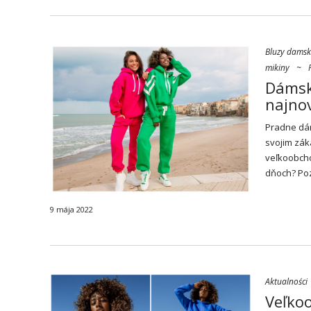
Bluzy damsk
mikiny
~
Dámske
najnov
Pradne d
svojim zák
veľkoobcho
dňoch? Poz
9 mája 2022
Aktualności
Veľkoo