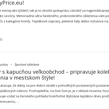
yPrice.eu!
je menej ako týždeň, tak je to skvelá spoluprácu zásobiť sa najpredávanej
jto sezóny. Mimoriadne ultra farebného, prekresleného oblečenia vám p
čo z kategórie homfy. Teplákové súpravy, pletené
šaty
alebo
nohavice
na 
22
pucňou
~
Športové oblečenie
 s kapucňou veľkoobchod – pripravuje kole
nia v mestskom štýle!
 ukazuje, že dámy sa pre dobro stratili v pohodlných postavených postave
plákových odevov. Pochopiteľne, na čom čom je, je v oblasti nosenia, hoci
uje vzdať sa ženského pohľadu! Komfortné štýlizácie teplákov dnes prež
enesanciu, …