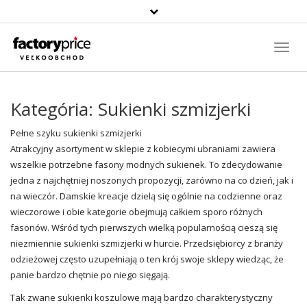
Szukaj
produktu
Toggl
Navig
Kategória:
Sukienki szmizjerki
Pełne szyku sukienki szmizjerki
Atrakcyjny asortyment w sklepie z kobiecymi ubraniami zawiera
wszelkie potrzebne fasony modnych sukienek. To zdecydowanie
jedna z najchętniej noszonych propozycji, zarówno na co dzień, jak i
na wieczór. Damskie kreacje dzielą się ogólnie na codzienne oraz
wieczorowe i obie kategorie obejmują całkiem sporo różnych
fasonów. Wśród tych pierwszych wielką popularnością cieszą się
niezmiennie sukienki szmizjerki w hurcie. Przedsiębiorcy z branży
odzieżowej często uzupełniają o ten krój swoje sklepy wiedząc, że
panie bardzo chętnie po niego sięgają.
Tak zwane sukienki koszulowe mają bardzo charakterystyczny