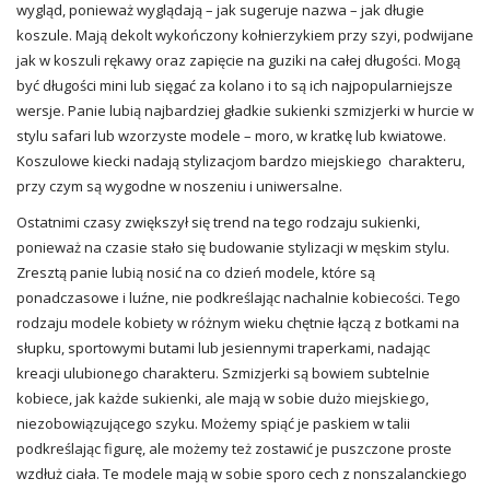
wygląd, ponieważ wyglądają – jak sugeruje nazwa – jak długie
koszule. Mają dekolt wykończony kołnierzykiem przy szyi, podwijane
jak w koszuli rękawy oraz zapięcie na guziki na całej długości. Mogą
być długości mini lub sięgać za kolano i to są ich najpopularniejsze
wersje. Panie lubią najbardziej gładkie sukienki szmizjerki w hurcie w
stylu safari lub wzorzyste modele – moro, w kratkę lub kwiatowe.
Koszulowe kiecki nadają stylizacjom bardzo miejskiego charakteru,
przy czym są wygodne w noszeniu i uniwersalne.
Ostatnimi czasy zwiększył się trend na tego rodzaju sukienki,
ponieważ na czasie stało się budowanie stylizacji w męskim stylu.
Zresztą panie lubią nosić na co dzień modele, które są
ponadczasowe i luźne, nie podkreślając nachalnie kobiecości. Tego
rodzaju modele kobiety w różnym wieku chętnie łączą z botkami na
słupku, sportowymi butami lub jesiennymi traperkami, nadając
kreacji ulubionego charakteru. Szmizjerki są bowiem subtelnie
kobiece, jak każde sukienki, ale mają w sobie dużo miejskiego,
niezobowiązującego szyku. Możemy spiąć je paskiem w talii
podkreślając figurę, ale możemy też zostawić je puszczone proste
wzdłuż ciała. Te modele mają w sobie sporo cech z nonszalanckiego