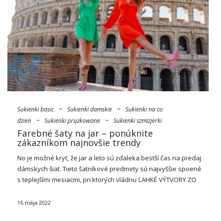
Sukienki basic
~
Sukienki damskie
~
Sukienki na co
dzień
~
Sukienki prążkowane
~
Sukienki szmizjerki
Farebné šaty na jar – ponúknite
zákazníkom najnovšie trendy
No je možné kryť, že jar a leto sú zďaleka bestší čas na predaj
dámskych šiat. Tieto šatníkové predmety sú najvyššie spoené
s teplejšími mesiacmi, pri ktorých vládnu ĽAHKÉ VÝTVORY ZO
vzdušných materiálov. V tomto ročnom období dámy hlavne
hľadajú …
16 mája 2022