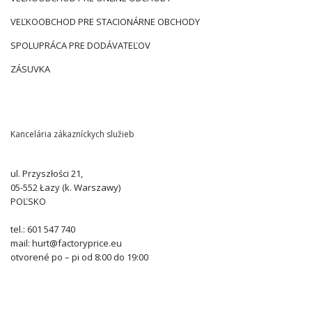
VEĽKOOBCHOD PRE STACIONÁRNE OBCHODY
SPOLUPRÁCA PRE DODÁVATEĽOV
ZÁSUVKA
Kancelária zákazníckych služieb
ul. Przyszłości 21,
05-552 Łazy (k. Warszawy)
POĽSKO
tel.: 601 547 740
mail: hurt@factoryprice.eu
otvorené po – pi od 8:00 do 19:00