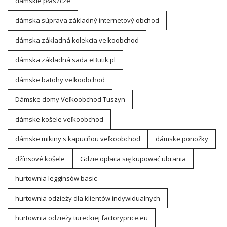
damskie płaszcze
dámska súprava základný internetový obchod
dámska základná kolekcia veľkoobchod
dámska základná sada eButik.pl
dámske batohy veľkoobchod
Dámske domy Veľkoobchod Tuszyn
dámske košele veľkoobchod
dámske mikiny s kapucňou veľkoobchod
dámske ponožky
džínsové košele
Gdzie opłaca się kupować ubrania
hurtownia legginsów basic
hurtownia odzieży dla klientów indywidualnych
hurtownia odzieży tureckiej factoryprice.eu