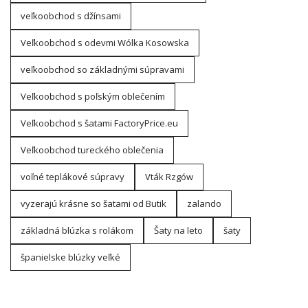
veľkoobchod s džínsami
Veľkoobchod s odevmi Wólka Kosowska
veľkoobchod so základnými súpravami
Veľkoobchod s poľským oblečením
Veľkoobchod s šatami FactoryPrice.eu
Veľkoobchod tureckého oblečenia
voľné teplákové súpravy
Vták Rzgów
vyzerajú krásne so šatami od Butik
zalando
základná blúzka s rolákom
Šaty na leto
šaty
španielske blúzky veľké