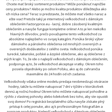
Chcete mať široký sortiment produktov? Môže ponúknuť najnižšie
ceny produktov? Alebo je možno kvalita produktov dôležitejšia ako
ich nízka cena? Teraz si predstavte, že môžete mať všetko naraz a
ešte viac! Pretože taký je internetový veľkoobchod s dámskym
oblečením Factoryprice.eu - lacný, dobre zásobený kvalitným
oblečením a navyše funguje kompletne online! A to je len niekoľko
hlavných dôvodov, prečo považujeme tento veľkoobchod za
absolútne najlepšieho vo svojej kategórii. Ponúka široký výber
dámskeho a pánskeho oblečenia od mnohých overených a
overených dodávateľov z celého sveta. Veľkoobchod ponúka
turecké, talianske, poľské a ázijské oblečenie, ako aj oblečenie z
iných krajín. To, že ide o najlepší veľkoobchod s dámskym oblečením,
podporuje aj to, že veľkoobchod akceptuje vratky. Okrem toho
posiela objednávky po celom Poľsku, ako aj do zahraničia
maximálne do 24 hodín od ich zadania.
Veľkoobchody vďaka online modelu predaja neobmedzujú otváracie
hodiny, takže tu môžete nakupovať 7 dní v týždni v ktorúkoľvek
dennú aj nočnú hodinu! Okrem toho môžete nakupovať pohodlne a
rýchlo z vlastnej pohovky alebo kdekoľvek bez toho, aby ste opustili
svoj domov! Po registrácii bezplatného účtu navyše získate plný
prístup k celej ponuke, ako aj k profesionálnym fotografiám a
popisom produktov. Najlepší veľkoobchod s dámskym oblečením