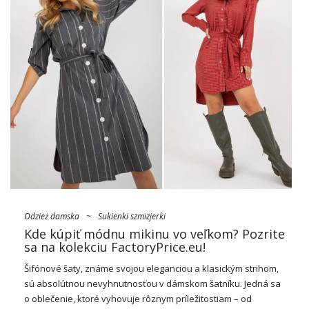
Odzież damska
~
Sukienki szmizjerki
Kde kúpiť módnu mikinu vo veľkom? Pozrite
sa na kolekciu FactoryPrice.eu!
Šifónové
šaty
, známe svojou eleganciou a klasickým strihom,
sú absolútnou nevyhnutnosťou v dámskom šatníku. Jedná sa
o oblečenie, ktoré vyhovuje rôznym príležitostiam – od