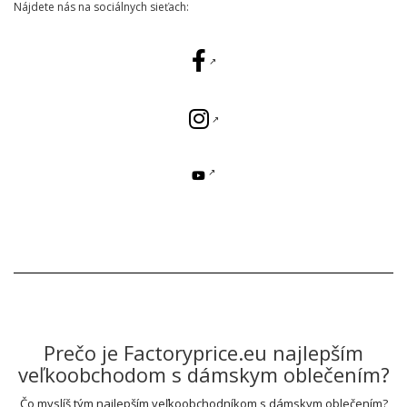
Nájdete nás na sociálnych sieťach:
Prečo je Factoryprice.eu najlepším
veľkoobchodom s dámskym oblečením?
Čo myslíš tým najlepším veľkoobchodníkom s dámskym oblečením?