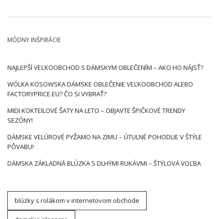
MÓDNY INŠPIRÁCIE
NAJLEPŠÍ VEĽKOOBCHOD S DÁMSKYM OBLEČENÍM – AKO HO NÁJSŤ?
WÓLKA KOSOWSKA DÁMSKE OBLEČENIE VEĽKOOBCHOD ALEBO
FACTORYPRICE.EU? ČO SI VYBRAŤ?
MIDI KOKTEILOVÉ ŠATY NA LETO – OBJAVTE ŠPIČKOVÉ TRENDY
SEZÓNY!
DÁMSKE VELÚROVÉ PYŽAMO NA ZIMU – ÚTULNÉ POHODLIE V ŠTÝLE
PÔVABU!
DÁMSKA ZÁKLADNÁ BLÚZKA S DLHÝMI RUKÁVMI – ŠTÝLOVÁ VOĽBA
blúzky s rolákom v internetovom obchode