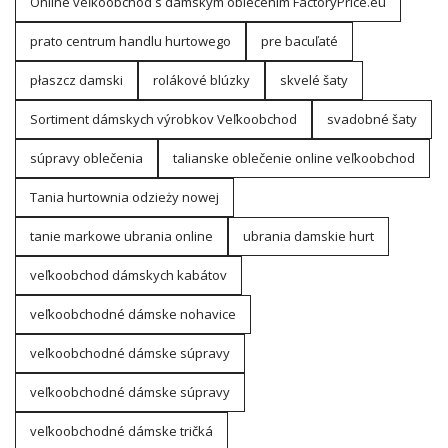
Online veľkoobchod s dámskym oblečením FactoryPrice.eu
prato centrum handlu hurtowego
pre bacuľaté
płaszcz damski
rolákové blúzky
skvelé šaty
Sortiment dámskych výrobkov Veľkoobchod
svadobné šaty
súpravy oblečenia
talianske oblečenie online veľkoobchod
Tania hurtownia odzieży nowej
tanie markowe ubrania online
ubrania damskie hurt
veľkoobchod dámskych kabátov
veľkoobchodné dámske nohavice
veľkoobchodné dámske súpravy
veľkoobchodné dámske súpravy
veľkoobchodné dámske tričká