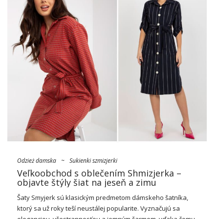
Odzież damska
~
Sukienki szmizjerki
Veľkoobchod s oblečením Shmizjerka –
objavte štýly šiat na jeseň a zimu
Šaty
Smyjerk sú klasickým predmetom dámskeho šatníka,
ktorý sa už roky teší neustálej popularite. Vyznačujú sa
eleganciou, všestrannosťou a jemným šarmom, vďaka čomu