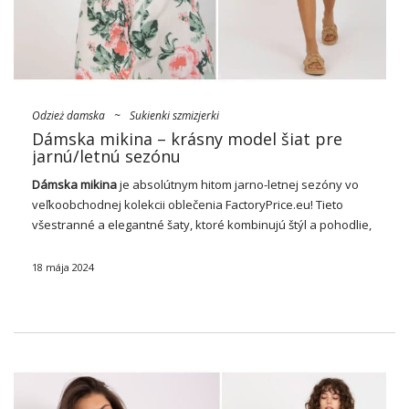
Odzież damska
~
Sukienki szmizjerki
Dámska mikina – krásny model šiat pre
jarnú/letnú sezónu
Dámska mikina
je absolútnym hitom jarno-letnej sezóny vo
veľkoobchodnej kolekcii oblečenia FactoryPrice.eu! Tieto
všestranné a elegantné
šaty
, ktoré kombinujú štýl a pohodlie,
dokonale zapadajú do najnovších módnych trendov.
Mikiny
ponúkané v širokej škále farieb a štýlov sú nepostrádateľnou
18 mája 2024
položkou …