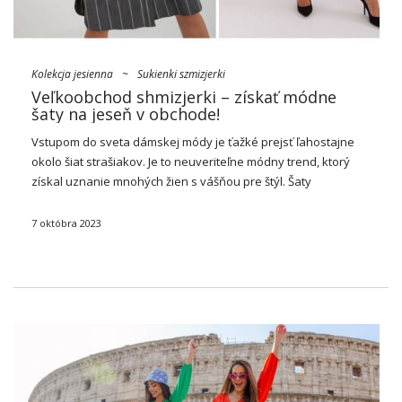
Kolekcja jesienna
~
Sukienki szmizjerki
Veľkoobchod shmizjerki – získať módne
šaty na jeseň v obchode!
Vstupom do sveta dámskej módy je ťažké prejsť ľahostajne
okolo šiat strašiakov. Je to neuveriteľne módny trend, ktorý
získal uznanie mnohých žien s vášňou pre štýl.
Šaty
veľkoobchodné skimmery
je kombináciou elegancie, pohodlia
a sofistikovaného dizajnu. Práve tieto vlastnosti z …
7 októbra 2023