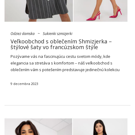
Odzież damska
~
Sukienki szmizjerki
Veľkoobchod s oblečením Shmizjerka –
štýlové šaty vo francúzskom štýle
Pozývame vás na fascinujúcu cestu svetom módy, kde
elegancia sa stretáva s komfortom – náš veľkoobchod s
oblečením vám s potešením predstavuje jedinečnú kolekciu
košelových šiat. Nie je to len oblečenie, je to výraz
jedinečného štýlu a triedy, ktoré nemožno …
9 decembra 2023