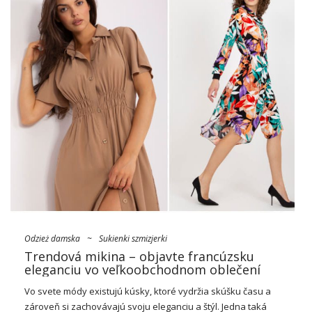
Odzież damska
~
Sukienki szmizjerki
Trendová mikina – objavte francúzsku
eleganciu vo veľkoobchodnom oblečení
Vo svete módy existujú kúsky, ktoré vydržia skúšku času a
zároveň si zachovávajú svoju eleganciu a štýl. Jedna taká