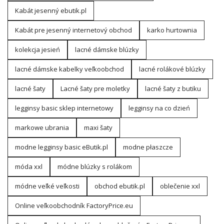
Kabát jesenný ebutik.pl
Kabát pre jesenný internetový obchod
karko hurtownia
kolekcja jesień
lacné dámske blúzky
lacné dámske kabelky veľkoobchod
lacné rolákové blúzky
lacné šaty
Lacné šaty pre moletky
lacné šaty z butiku
legginsy basic sklep internetowy
legginsy na co dzień
markowe ubrania
maxi šaty
modne legginsy basic eButik.pl
modne płaszcze
móda xxl
módne blúzky s rolákom
módne veľké veľkosti
obchod ebutik.pl
oblečenie xxl
Online veľkoobchodník FactoryPrice.eu