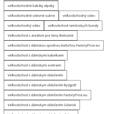
veľkoobchodné kabáty alpaky
veľkoobchodné odevné sukne
veľkoobchodný odev
veľkoobchodný odev
veľkoobchod ramónskych bundy
Veľkoobchod s areálom pre ženy Bielostok
veľkoobchod s dámskou spodnou bielizňou FactoryPrice.eu
veľkoobchod s dámskymi kabelkami
veľkoobchod s dámskymi svetrami
Veľkoobchod s dámskym oblečením
Veľkoobchod s dámskym oblečením Bydgošt'
veľkoobchod s dámskym oblečením FactoryPrice.eu
Veľkoobchod s dámskym oblečením Gdansk