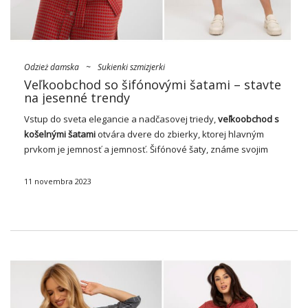
Odzież damska
~
Sukienki szmizjerki
Veľkoobchod so šifónovými šatami – stavte
na jesenné trendy
Vstup do sveta elegancie a nadčasovej triedy,
veľkoobchod s
košelnými šatami
otvára dvere do zbierky, ktorej hlavným
prvkom je jemnosť a jemnosť. Šifónové
šaty
, známe svojim
klasickým strihom, sú dokonalým základom pre vzhľad, ktorý
vyžaruje ženskosť a eleganciu. V …
11 novembra 2023