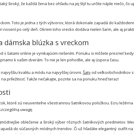
taký široký, že každá žena bez ohľadu na jej štýl tu určite nájde niečo, čo u
ckom. Toto je jedna z tých výtvorov, ktorá dokonale zapadá do každoden
i nosení po celý deň. Okrem toho vrecko dodáva nielen šarm, ale aj prakt
na dámska blúzka s vreckom
d s šatami online je vynikajúcim riešením. Ponuku si môžete prezrieť ked
iamo k vašim dverám. To nie je len pohodlie, ale aj úspora času.
najvyššiu kvalitu a módu na najvyššej úrovni.
Šaty
od veľkoobchodníkov 
na príležitosť. Takže nečakajte, pozrite sa na ponuku hneď teraz!
osti
lúzok, ktoré sú neuveriteľne všestrannou šatníkovou položkou. Ecru ležérn
szczególną uwagę.
jmódnejšie oblečenie a široký výber rôznych šatníkových predmetov. Med
zapadá do súčasných módnych trendov. Či už hľadáte elegantný outfit na