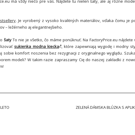
ice.eu má vždy niečo pre vás. Nájdete tu nielen šaty, ale aj rôzne mode
stsellery
. Je vyrobený z vysoko kvalitných materiálov, vďaka čomu je 
ov – ležérneho aj elegantnejšieho.
 to
šaty
To nie je všetko, čo máme ponúknuť. Na FactoryPrice.eu nájdete 
alizovať
sukienka modna kiecka
, które zapewniają wygodę i modny sty
j sobie komfort noszenia bez rezygnacji z oryginalnego wyglądu. Szuka
borem modeli? W takim razie zapraszamy Cię do naszej zakładki z nowo
m!
 LETO
ZELENÁ DÁMSKA BLÚZKA S APLIK