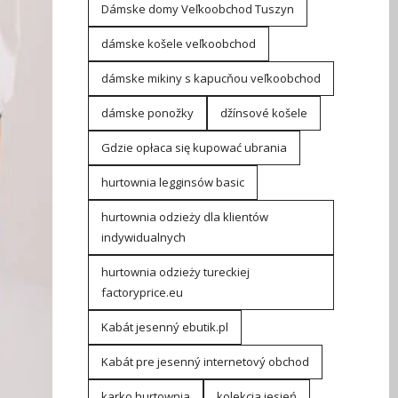
Dámske domy Veľkoobchod Tuszyn
dámske košele veľkoobchod
dámske mikiny s kapucňou veľkoobchod
dámske ponožky
džínsové košele
Gdzie opłaca się kupować ubrania
hurtownia legginsów basic
hurtownia odzieży dla klientów
indywidualnych
hurtownia odzieży tureckiej
factoryprice.eu
Kabát jesenný ebutik.pl
Kabát pre jesenný internetový obchod
karko hurtownia
kolekcja jesień