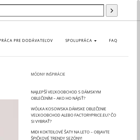
Szukaj
produktu
PRÁCA PRE DODÁVATEĽOV
SPOLUPRÁCA
FAQ
MÓDNY INŠPIRÁCIE
NAJLEPŠÍ VEĽKOOBCHOD S DÁMSKYM
OBLEČENÍM – AKO HO NÁJSŤ?
WÓLKA KOSOWSKA DÁMSKE OBLEČENIE
VEĽKOOBCHOD ALEBO FACTORYPRICE.EU? ČO
SI VYBRAŤ?
MIDI KOKTEILOVÉ ŠATY NA LETO – OBJAVTE
ŠPIČKOVÉ TRENDY SEZÓNY!