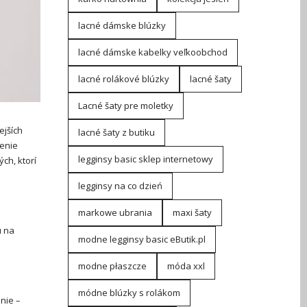
lacné dámske blúzky
lacné dámske kabelky veľkoobchod
lacné rolákové blúzky
lacné šaty
Lacné šaty pre moletky
ejších
lacné šaty z butiku
čenie
legginsy basic sklep internetowy
ých, ktorí
legginsy na co dzień
markowe ubrania
maxi šaty
u na
modne legginsy basic eButik.pl
modne płaszcze
móda xxl
módne blúzky s rolákom
nie –