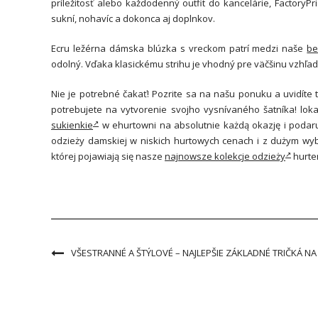
príležitosť alebo každodenný outfit do kancelárie, FactoryPr
sukní, nohavíc a dokonca aj doplnkov.
Ecru ležérna dámska blúzka s vreckom patrí medzi naše
be
odolný. Vďaka klasickému strihu je vhodný pre väčšinu vzhľad
Nie je potrebné čakať! Pozrite sa na našu ponuku a uvidíte
potrebujete na vytvorenie svojho vysnívaného šatníka! lok
sukienkie
w ehurtowni na absolutnie każdą okazję i podaru
odzieży damskiej w niskich hurtowych cenach i z dużym wy
której pojawiają się nasze
najnowsze kolekcje odzieży
hurte
VŠESTRANNÉ A ŠTÝLOVÉ – NAJLEPŠIE ZÁKLADNÉ TRIČKÁ NA