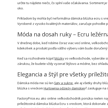
určite tu nájdete niečo, čo splní vaše očakávania. Sortiment je 
oko.
Príkladom by mohla byť neformálna dámska blúzka ecru s vre
Vyrobené z vysoko kvalitných materiálov, zaručuje pohodlie pr
Móda na dosah ruky – Ecru ležér
V dnešnej dobe, keď robíme čoraz viac vecí online, veľkoobcho
kdekoľvek a produkt podľa vášho výberu vám bude doručený pr
Keď sa rozhodnete kúpiť
blúzky
vo veľkoobchode, vyberáte si 
zárukou, že budete vždy vyzerať štýlovo a módne, bez ohľadu 
Elegancia a štýl pre všetky príležit
Dámska móda nie sú len
šaty a sukne
, ale aj všetky druhy b
blúzka s vreckom
Hurtownia odzieży damskiej
zasługuje na 
FactoryPrice.eu ako online veľkoobchodník ponúka nielen na
príležitostná dámska blúzka Ecru s vreckom, ktorá dokonale 