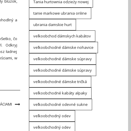
ly blúzok,
Tania hurtownia odzieży nowej
tanie markowe ubrania online
pohodlný a
ubrania damskie hurt
veľkoobchod dámskych kabátov
všetko, čo
l. Odkryj
veľkoobchodné dámske nohavice
sz ładnej
ściami, w
veľkoobchodné dámske súpravy
veľkoobchodné dámske súpravy
veľkoobchodné dámske tričká
veľkoobchodné kabáty alpaky
ÁCIAMI
veľkoobchodné odevné sukne
veľkoobchodný odev
veľkoobchodný odev