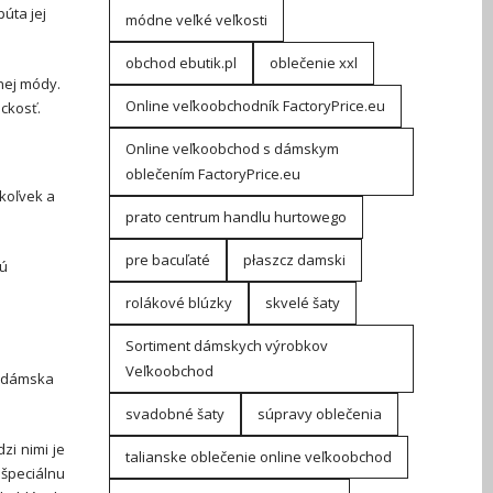
púta jej
módne veľké veľkosti
obchod ebutik.pl
oblečenie xxl
nej módy.
Online veľkoobchodník FactoryPrice.eu
ickosť.
Online veľkoobchod s dámskym
oblečením FactoryPrice.eu
ykoľvek a
prato centrum handlu hurtowego
pre bacuľaté
płaszcz damski
sú
rolákové blúzky
skvelé šaty
Sortiment dámskych výrobkov
Veľkoobchod
a dámska
svadobné šaty
súpravy oblečenia
zi nimi je
talianske oblečenie online veľkoobchod
 špeciálnu