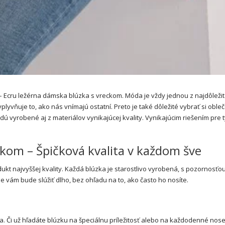
– Ecru ležérna dámska blúzka s vreckom. Móda je vždy jednou z najdôležit
lyvňuje to, ako nás vnímajú ostatní. Preto je také dôležité vybrať si oble
udú vyrobené aj z materiálov vynikajúcej kvality. Vynikajúcim riešením pre t
ckom – Špičková kvalita v každom šve
dukt najvyššej kvality. Každá blúzka je starostlivo vyrobená, s pozornosťo
ie vám bude slúžiť dlho, bez ohľadu na to, ako často ho nosíte.
. Či už hľadáte blúzku na špeciálnu príležitosť alebo na každodenné nose