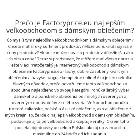
Prečo je Factoryprice.eu najlepším
veľkoobchodom s dámskym oblečením?
Čo myslíš tým najlepším veľkoobchodníkom s dámskym oblečením?
Chcete mať široký sortiment produktov? Môže ponúknuť najnižšie
ceny produktov? Alebo je možno kvalita produktov dôležitejšia ako
ich nízka cena? Teraz si predstavte, že môžete mať všetko naraz a
ešte viac! Pretože taký je internetový veľkoobchod s dámskym
oblečením Factoryprice.eu - lacný, dobre zásobený kvalitným
oblečením a navyše funguje kompletne online! A to je len niekoľko
hlavných dôvodov, prečo považujeme tento veľkoobchod za
absolútne najlepšieho vo svojej kategórii. Ponúka široký výber
dámskeho a pánskeho oblečenia od mnohých overených a
overených dodávateľov z celého sveta. Veľkoobchod ponúka
turecké, talianske, poľské a ázijské oblečenie, ako aj oblečenie z
iných krajín. To, že ide o najlepší veľkoobchod s dámskym oblečením,
podporuje aj to, že veľkoobchod akceptuje vratky. Okrem toho
posiela objednávky po celom Poľsku, ako aj do zahraničia
maximálne do 24 hodín od ich zadania.