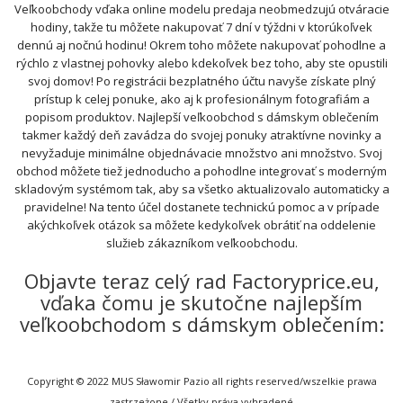
Veľkoobchody vďaka online modelu predaja neobmedzujú otváracie
hodiny, takže tu môžete nakupovať 7 dní v týždni v ktorúkoľvek
dennú aj nočnú hodinu! Okrem toho môžete nakupovať pohodlne a
rýchlo z vlastnej pohovky alebo kdekoľvek bez toho, aby ste opustili
svoj domov! Po registrácii bezplatného účtu navyše získate plný
prístup k celej ponuke, ako aj k profesionálnym fotografiám a
popisom produktov. Najlepší veľkoobchod s dámskym oblečením
takmer každý deň zavádza do svojej ponuky atraktívne novinky a
nevyžaduje minimálne objednávacie množstvo ani množstvo. Svoj
obchod môžete tiež jednoducho a pohodlne integrovať s moderným
skladovým systémom tak, aby sa všetko aktualizovalo automaticky a
pravidelne! Na tento účel dostanete technickú pomoc a v prípade
akýchkoľvek otázok sa môžete kedykoľvek obrátiť na oddelenie
služieb zákazníkom veľkoobchodu.
Objavte teraz celý rad Factoryprice.eu,
vďaka čomu je skutočne najlepším
veľkoobchodom s dámskym oblečením:
Copyright © 2022 MUS Sławomir Pazio all rights reserved/wszelkie prawa
zastrzeżone / Všetky práva vyhradené