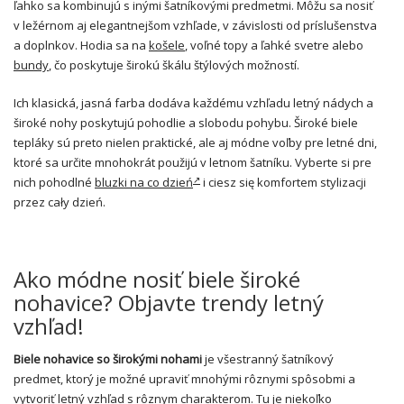
ľahko sa kombinujú s inými šatníkovými predmetmi. Môžu sa nosiť
v ležérnom aj elegantnejšom vzhľade, v závislosti od príslušenstva
a doplnkov. Hodia sa na
košele
, voľné topy a ľahké svetre alebo
bundy
, čo poskytuje širokú škálu štýlových možností.
Ich klasická, jasná farba dodáva každému vzhľadu letný nádych a
široké nohy poskytujú pohodlie a slobodu pohybu. Široké biele
tepláky sú preto nielen praktické, ale aj módne voľby pre letné dni,
ktoré sa určite mnohokrát použijú v letnom šatníku. Vyberte si pre
nich pohodlné
bluzki na co dzień
i ciesz się komfortem stylizacji
przez cały dzień.
Ako módne nosiť biele široké
nohavice? Objavte trendy letný
vzhľad!
Biele nohavice so širokými nohami
je všestranný šatníkový
predmet, ktorý je možné upraviť mnohými rôznymi spôsobmi a
vytvoriť letný vzhľad s rôznym charakterom. Tu je niekoľko