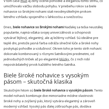
V tom čase
muži
aj ženy ocenili pohodlie a eleganciu tohto strihu, čo
umožňovalo väčšiu slobodu pohybu. V priebehu rokov sa biele
nohavice so širokými nohami stali neodmysliteľným prvkom
letného vzhľadu spojeného s ľahkosťou a sviežosťou.
Dnes,
biele nohavice so širokými nohami
Naďalej sa tešia neustálej
popularite, najmä vďaka svojej univerzálnosti a schopnosti
vytvárať štýlový, elegantný, ale aj ležérny vzhľad. Sú ideálne pre
teplé dni, pretože jasná farba odráža slnečné lúče a široké nohy
poskytujú pohodlie a vzdušnosť. Okrem toho je tento strih nohavíc
dokonale kombinovaný s rôznymi šatníkovými predmetmi, od
jednoduchých tričiek až po elegantné
blúzky
, čo z nich robí
nepostrádateľný prvok každého letného šatníka.
Biele široké nohavice s vysokým
pásom – skutočná klasika
Skutočným hitom sú
biele široké nohavice s vysokým pásom
. Tento
model nohavíc kombinuje dve mimoriadne módne vlastnosti:
široké nohy a zvýšený pás, ktorý vytvára elegantný a zároveň
moderný vzhľad. Vysoký pás ďalej zdôrazňuje pás, dodáva