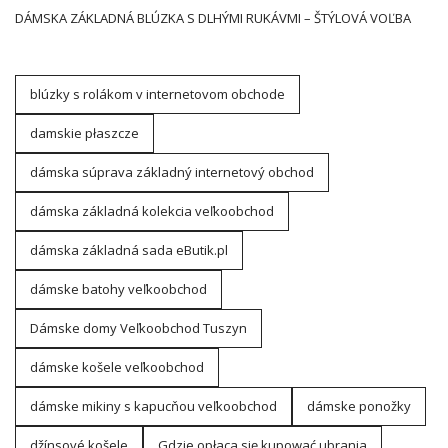
DÁMSKA ZÁKLADNÁ BLÚZKA S DLHÝMI RUKÁVMI – ŠTÝLOVÁ VOĽBA
blúzky s rolákom v internetovom obchode
damskie płaszcze
dámska súprava základný internetový obchod
dámska základná kolekcia veľkoobchod
dámska základná sada eButik.pl
dámske batohy veľkoobchod
Dámske domy Veľkoobchod Tuszyn
dámske košele veľkoobchod
dámske mikiny s kapucňou veľkoobchod
dámske ponožky
džínsové košele
Gdzie opłaca się kupować ubrania