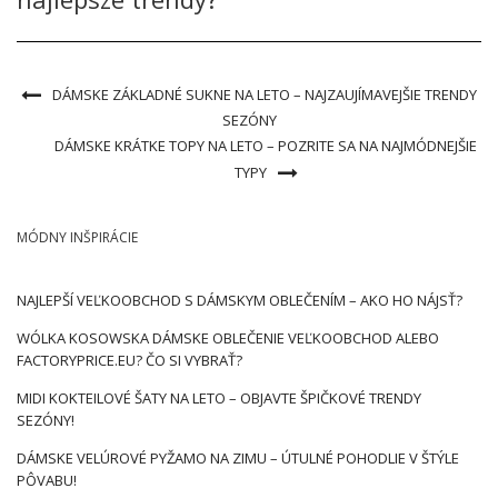
DÁMSKE ZÁKLADNÉ SUKNE NA LETO – NAJZAUJÍMAVEJŠIE TRENDY
SEZÓNY
DÁMSKE KRÁTKE TOPY NA LETO – POZRITE SA NA NAJMÓDNEJŠIE
TYPY
MÓDNY INŠPIRÁCIE
NAJLEPŠÍ VEĽKOOBCHOD S DÁMSKYM OBLEČENÍM – AKO HO NÁJSŤ?
WÓLKA KOSOWSKA DÁMSKE OBLEČENIE VEĽKOOBCHOD ALEBO
FACTORYPRICE.EU? ČO SI VYBRAŤ?
MIDI KOKTEILOVÉ ŠATY NA LETO – OBJAVTE ŠPIČKOVÉ TRENDY
SEZÓNY!
DÁMSKE VELÚROVÉ PYŽAMO NA ZIMU – ÚTULNÉ POHODLIE V ŠTÝLE
PÔVABU!