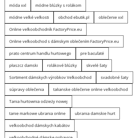
móda xxl
módne blúzky s rolákom
módne veľké veľkosti
obchod ebutik.pl
oblečenie xxl
Online veľkoobchodník FactoryPrice.eu
Online veľkoobchod s dámskym oblečením FactoryPrice.eu
prato centrum handlu hurtowego
pre bacuľaté
płaszcz damski
rolákové blúzky
skvelé šaty
Sortiment dámskych výrobkov Veľkoobchod
svadobné šaty
súpravy oblečenia
talianske oblečenie online veľkoobchod
Tania hurtownia odzieży nowej
tanie markowe ubrania online
ubrania damskie hurt
veľkoobchod dámskych kabátov
veľkoobchodné dámske nohavice