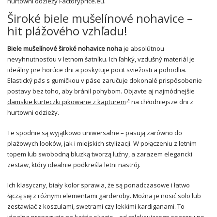
hurtowni odzieży Factoryprice.eu.
Široké biele mušelínové nohavice –
hit plážového vzhľadu!
Biele mušelínové široké nohavice
noha
je absolútnou
nevyhnutnosťou v letnom šatníku. Ich ľahký, vzdušný materiál je
ideálny pre horúce dni a poskytuje pocit sviežosti a pohodlia.
Elastický pás s gumičkou v páse zaručuje dokonalé prispôsobenie
postavy bez toho, aby bránil pohybom. Objavte aj najmódnejšie
damskie kurteczki pikowane z kapturem
na chłodniejsze dni z
hurtowni odzieży.
Te spodnie są wyjątkowo uniwersalne – pasują zarówno do
plażowych looków, jak i miejskich stylizacji. W połączeniu z letnim
topem lub swobodną bluzką tworzą luźny, a zarazem elegancki
zestaw, który idealnie podkreśla letni nastrój.
Ich klasyczny, biały kolor sprawia, że są ponadczasowe i łatwo
łączą się z różnymi elementami garderoby. Można je nosić solo lub
zestawiać z koszulami, swetrami czy lekkimi kardiganami. To