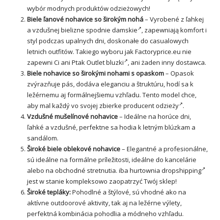
wybór modnych produktów odzieżowych!
Biele ľanové nohavice so širokým nohá
– Vyrobené z ľahkej
a vzdušnej bielizne
spodnie damskie
, zapewniają komfort i
styl podczas upalnych dni, doskonałe do casualowych
letnich outfitów. Takiego wyboru jak Factoryprice.eu nie
zapewni Ci ani
Ptak Outlet bluzki
, ani żaden inny dostawca.
Biele nohavice so širokými nohami s opaskom
– Opasok
zvýrazňuje pás, dodáva eleganciu a štruktúru, hodí sa k
ležérnemu aj formálnejšiemu vzhľadu. Tento model chce,
aby mal každý vo svojej zbierke
producent odzieży
.
Vzdušné mušelínové nohavice
– Ideálne na horúce dni,
ľahké a vzdušné, perfektne sa hodia k letným blúzkam a
sandálom.
Široké biele oblekové nohavice
– Elegantné a profesionálne,
sú ideálne na formálne príležitosti, ideálne do kancelárie
alebo na obchodné stretnutia. iba
hurtownia dropshipping
jest w stanie kompleksowo zaopatrzyć Twój sklep!
Široké tepláky:
Pohodlné a štýlové, sú vhodné ako na
aktívne outdoorové aktivity, tak aj na ležérne výlety,
perfektná kombinácia pohodlia a módneho vzhľadu.