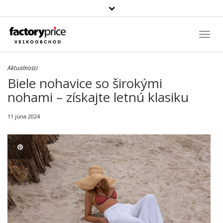
Szukaj
produktu
Toggl
Navig
Aktualności
Biele nohavice so širokými
nohami – získajte letnú klasiku
11 júna 2024