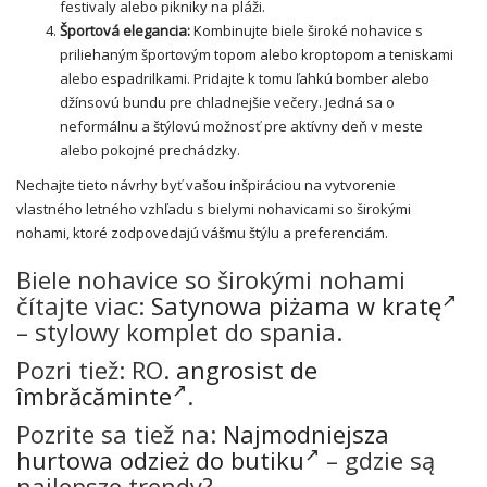
festivaly alebo pikniky na pláži.
Športová elegancia:
Kombinujte biele široké nohavice s
priliehaným športovým topom alebo kroptopom a teniskami
alebo espadrilkami. Pridajte k tomu ľahkú bomber alebo
džínsovú bundu pre chladnejšie večery. Jedná sa o
neformálnu a štýlovú možnosť pre aktívny deň v meste
alebo pokojné prechádzky.
Nechajte tieto návrhy byť vašou inšpiráciou na vytvorenie
vlastného letného vzhľadu s bielymi nohavicami so širokými
nohami, ktoré zodpovedajú vášmu štýlu a preferenciám.
Biele nohavice so širokými nohami
čítajte viac:
Satynowa piżama w kratę
– stylowy komplet do spania.
Pozri tiež: RO.
angrosist de
îmbrăcăminte
.
Pozrite sa tiež na:
Najmodniejsza
hurtowa odzież do butiku
– gdzie są
najlepsze trendy?