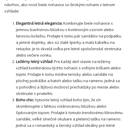
návrhov, ako nosiť biele nohavice so širokými nohami v letnom
vzhľade:
Elegantná letná elegancia:
Kombinujte biele nohavice s
jemnou bavlnenou blúzkou s kvetinovým vzorom alebo
ľanovou košeľou. Pridajte k tomu pár sandálov na podpätku
a jemné doplnky, ako sú zlaté šperky a malú kabelku na
retiazke. Je to skvelá voľba pre letné spoločenské stretnutia
alebo večere vonku.
Ležérny letný vzhľad:
Pre každý deň stavte na ležérny
vzhľad kombináciou týchto nohavíc s voľnými tričkami alebo
topmi. Pridajte k tomu módne tenisky alebo sandále na
plochej podrážke a batoh alebo tašku na rameno. Jedná sa
o pohodlnú a štýlovú možnosť prechádzky po meste alebo
stretnutie s priateľmi.
Boho-chic:
Vytvorte letný vzhľad boho tým, že ich
skombinujete s ľahkou volánovanou blúzkou alebo
čipkovaným topom. Pridajte k tomuto trendovému klinovému
sandále, veľké slnečné okuliare a pletenú tašku na rameno.
Jedná sa o romantický a ženský vzhľad ideálny pre letné