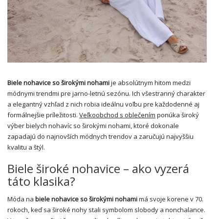
Biele nohavice so širokými nohami
je absolútnym hitom medzi
módnymi trendmi pre jarno-letnú sezónu. Ich všestranný charakter
a elegantný vzhľad z nich robia ideálnu voľbu pre každodenné aj
formálnejšie príležitosti.
Veľkoobchod s oblečením
ponúka široký
výber bielych nohavíc so širokými nohami, ktoré dokonale
zapadajú do najnovších módnych trendov a zaručujú najvyššiu
kvalitu a štýl.
Biele široké nohavice – ako vyzerá
táto klasika?
Móda na
biele nohavice so širokými nohami
má svoje korene v 70.
rokoch, keď sa široké nohy stali symbolom slobody a nonchalance.