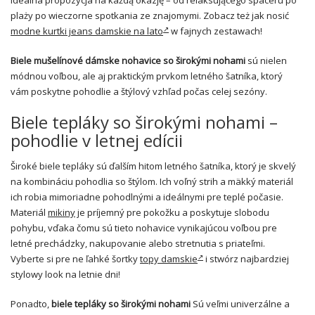
idealna propozycja na każdą okazję – od relaksującego spaceru po
plaży po wieczorne spotkania ze znajomymi. Zobacz też jak nosić
modne kurtki jeans damskie na lato
w fajnych zestawach!
Biele mušelínové dámske nohavice so širokými nohami
sú nielen
módnou voľbou, ale aj praktickým prvkom letného šatníka, ktorý
vám poskytne pohodlie a štýlový vzhľad počas celej sezóny.
Biele tepláky so širokými nohami –
pohodlie v letnej edícii
Široké biele tepláky sú ďalším hitom letného šatníka, ktorý je skvelý
na kombináciu pohodlia so štýlom. Ich voľný strih a mäkký materiál
ich robia mimoriadne pohodlnými a ideálnymi pre teplé počasie.
Materiál
mikiny
je príjemný pre pokožku a poskytuje slobodu
pohybu, vďaka čomu sú tieto nohavice vynikajúcou voľbou pre
letné prechádzky, nakupovanie alebo stretnutia s priateľmi.
Vyberte si pre ne ľahké šortky
topy damskie
i stwórz najbardziej
stylowy look na letnie dni!
Ponadto,
biele tepláky so širokými nohami
Sú veľmi univerzálne a