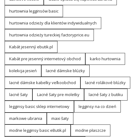
hurtownia legginsów basic
hurtownia odzieży dla klientów indywidualnych
hurtownia odzieży tureckiej factoryprice.eu
Kabát jesenný ebutik.pl
Kabát pre jesenný internetový obchod
karko hurtownia
kolekcja jesień
lacné dámske blúzky
lacné dámske kabelky veľkoobchod
lacné rolákové blúzky
lacné šaty
Lacné šaty pre moletky
lacné šaty z butiku
legginsy basic sklep internetowy
legginsy na co dzień
markowe ubrania
maxi šaty
modne legginsy basic eButik.pl
modne płaszcze