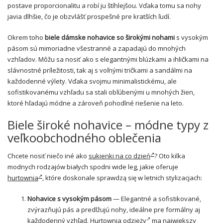
postave proporcionalitu a robí ju štíhlejšou. Vďaka tomu sa nohy
javia dlhšie, čo je obzvlášť prospešné pre kratších ľudí.
Okrem toho
biele dámske nohavice so širokými nohami
s vysokým
pásom sú mimoriadne všestranné a zapadajú do mnohých
vzhľadov. Môžu sa nosiť ako s elegantnými blúzkami a ihličkami na
slávnostné príležitosti, tak aj s voľnými tričkami a sandálmi na
každodenné výlety. Vďaka svojmu minimalistickému, ale
sofistikovanému vzhľadu sa stali obľúbenými u mnohých žien,
ktoré hľadajú módne a zároveň pohodlné riešenie na leto.
Biele široké nohavice – módne typy z
veľkoobchodného oblečenia
Chcete nosiť niečo iné ako
sukienki na co dzień
? Oto kilka
modnych rodzajów białych spodni wide leg, jakie oferuje
hurtownia
, które doskonale sprawdzą się w letnich stylizacjach:
Nohavice s vysokým pásom
— Elegantné a sofistikované,
zvýrazňujú pás a predlžujú nohy, ideálne pre formálny aj
každodenný vzhľad.
Hurtownia odzieży
ma największy