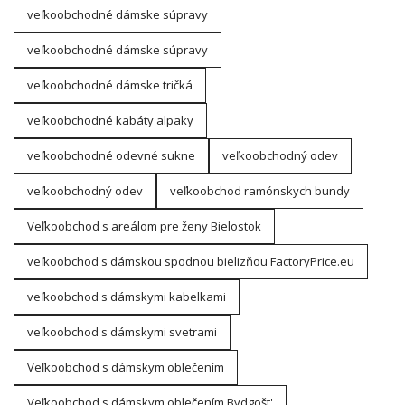
veľkoobchodné dámske súpravy
veľkoobchodné dámske súpravy
veľkoobchodné dámske tričká
veľkoobchodné kabáty alpaky
veľkoobchodné odevné sukne
veľkoobchodný odev
veľkoobchodný odev
veľkoobchod ramónskych bundy
Veľkoobchod s areálom pre ženy Bielostok
veľkoobchod s dámskou spodnou bielizňou FactoryPrice.eu
veľkoobchod s dámskymi kabelkami
veľkoobchod s dámskymi svetrami
Veľkoobchod s dámskym oblečením
Veľkoobchod s dámskym oblečením Bydgošt'