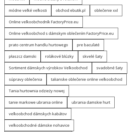
módne veľké veľkosti
obchod ebutik.pl
oblečenie xxl
Online veľkoobchodník FactoryPrice.eu
Online veľkoobchod s dámskym oblečením FactoryPrice.eu
prato centrum handlu hurtowego
pre bacuľaté
płaszcz damski
rolákové blúzky
skvelé šaty
Sortiment dámskych výrobkov Veľkoobchod
svadobné šaty
súpravy oblečenia
talianske oblečenie online veľkoobchod
Tania hurtownia odzieży nowej
tanie markowe ubrania online
ubrania damskie hurt
veľkoobchod dámskych kabátov
veľkoobchodné dámske nohavice