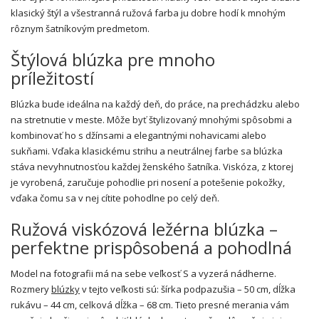
klasický štýl a všestranná ružová farba ju dobre hodí k mnohým
rôznym šatníkovým predmetom.
Štýlová blúzka pre mnoho
príležitostí
Blúzka bude ideálna na každý deň, do práce, na prechádzku alebo
na stretnutie v meste. Môže byť štylizovaný mnohými spôsobmi a
kombinovať ho s džínsami a elegantnými nohavicami alebo
sukňami. Vďaka klasickému strihu a neutrálnej farbe sa blúzka
stáva nevyhnutnosťou každej ženského šatníka. Viskóza, z ktorej
je vyrobená, zaručuje pohodlie pri nosení a potešenie pokožky,
vďaka čomu sa v nej cítite pohodlne po celý deň.
Ružová viskózová ležérna blúzka –
perfektne prispôsobená a pohodlná
Model na fotografii má na sebe veľkosť S a vyzerá nádherne.
Rozmery
blúzky
v tejto veľkosti sú: šírka podpazušia – 50 cm, dĺžka
rukávu – 44 cm, celková dĺžka – 68 cm. Tieto presné merania vám