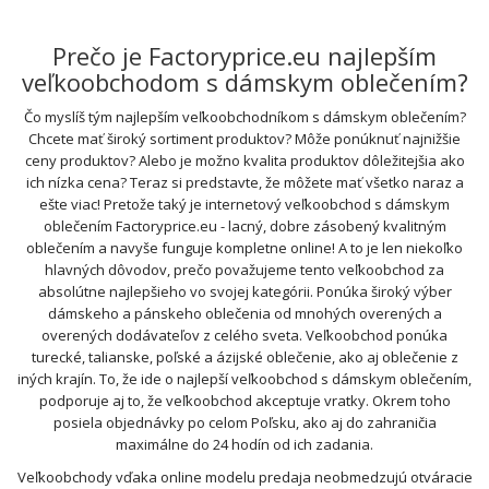
Prečo je Factoryprice.eu najlepším
veľkoobchodom s dámskym oblečením?
Čo myslíš tým najlepším veľkoobchodníkom s dámskym oblečením?
Chcete mať široký sortiment produktov? Môže ponúknuť najnižšie
ceny produktov? Alebo je možno kvalita produktov dôležitejšia ako
ich nízka cena? Teraz si predstavte, že môžete mať všetko naraz a
ešte viac! Pretože taký je internetový veľkoobchod s dámskym
oblečením Factoryprice.eu - lacný, dobre zásobený kvalitným
oblečením a navyše funguje kompletne online! A to je len niekoľko
hlavných dôvodov, prečo považujeme tento veľkoobchod za
absolútne najlepšieho vo svojej kategórii. Ponúka široký výber
dámskeho a pánskeho oblečenia od mnohých overených a
overených dodávateľov z celého sveta. Veľkoobchod ponúka
turecké, talianske, poľské a ázijské oblečenie, ako aj oblečenie z
iných krajín. To, že ide o najlepší veľkoobchod s dámskym oblečením,
podporuje aj to, že veľkoobchod akceptuje vratky. Okrem toho
posiela objednávky po celom Poľsku, ako aj do zahraničia
maximálne do 24 hodín od ich zadania.
Veľkoobchody vďaka online modelu predaja neobmedzujú otváracie