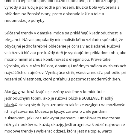
umožnia lepšie prispôsobiť blúzku k postave, čo zdôrazňuje jej
výhody a zaručuje pohodlie pri nosení. Blúzka bola vytvorená s
ohľadom na ženské tvary, preto dokonale leží na tele a
neobmedzuje pohyby.
Súčasné
trendy
v dámskej móde sa prikláňajú k jednoduchosti a
elegancii. Nárast popularity minimalistického vzhľadu spôsobil, že
obyčajné jednofarebné oblečenie je čoraz viac žiadané. Ružová
viskózová blúzka pre každý deň je vynikajúcim príkladom toho, ako
možno minimalizmus kombinovať s eleganciou. Práve také
výrobky, ako je táto blúzka, dominujú módnym mólom av zbierkach
najväčších dizajnérov. Vynikajúce strih, všestrannosť a pohodlie pri
nosení sú vlastnosti, ktoré priťahujú pozornosť moderných žien.
Ako
šaty
nadchádzajúcej sezóny uvidíme v kombinácii s
jednoduchými topmi, ako je ružová blúzka SUBLEVEL. hladký
bluzk
i cieszą się dużym uznaniem także ze względu na możliwości
ich stylizowania. Możesz je łączyć zarówno z eleganckimi
sukienkami, jak i casualowymi jeansami. Umożliwia to tworzenie
różnych looków na każdą okazję. Jeśli pragniesz śledzić najnowsze
modowe trendy i wybierać odzież, która jest na topie, warto