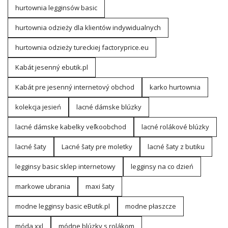
hurtownia legginsów basic
hurtownia odzieży dla klientów indywidualnych
hurtownia odzieży tureckiej factoryprice.eu
Kabát jesenný ebutik.pl
Kabát pre jesenný internetový obchod
karko hurtownia
kolekcja jesień
lacné dámske blúzky
lacné dámske kabelky veľkoobchod
lacné rolákové blúzky
lacné šaty
Lacné šaty pre moletky
lacné šaty z butiku
legginsy basic sklep internetowy
legginsy na co dzień
markowe ubrania
maxi šaty
modne legginsy basic eButik.pl
modne płaszcze
móda xxl
módne blúzky s rolákom