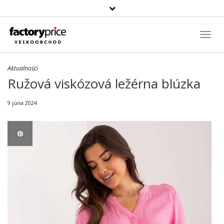
Szukaj
produktu
Toggl
Navig
Aktualności
Ružová viskózová ležérna blúzka
9 júna 2024