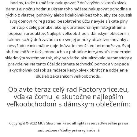
hodiny, takže tu môžete nakupovať 7 dní v týždni v ktorúkoľvek
dennú aj nočnú hodinu! Okrem toho môžete nakupovať pohodlne a
rýchlo z vlastnej pohovky alebo kdekoľvek bez toho, aby ste opustili
svoj domov! Po registrácii bezplatného účtu navyše získate plný
prístup k celej ponuke, ako aj k profesionálnym fotografiám a
popisom produktov. Najlepší veľkoobchod s dámskym oblečením
takmer každý deň zavádza do svojej ponuky atraktívne novinky a
nevyžaduje minimálne objednávacie množstvo ani množstvo. Svoj
obchod môžete tiež jednoducho a pohodlne integrovať s moderným
skladovým systémom tak, aby sa všetko aktualizovalo automaticky a
pravidelne! Na tento účel dostanete technickú pomoc a v prípade
akýchkoľvek otázok sa môžete kedykoľvek obrátiť na oddelenie
služieb zákazníkom veľkoobchodu.
Objavte teraz celý rad Factoryprice.eu,
vďaka čomu je skutočne najlepším
veľkoobchodom s dámskym oblečením:
Copyright © 2022 MUS Sławomir Pazio all rights reserved/wszelkie prawa
zastrzeżone / Všetky práva vyhradené