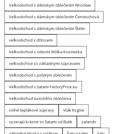
Veľkoobchod s dámskym oblečením Wrocław
Veľkoobchod s dámskym oblečením Čenstochová
Veľkoobchod s dámskym oblečením Štetin
veľkoobchod s džínsami
Veľkoobchod s odevmi Wólka Kosowska
veľkoobchod so základnými súpravami
Veľkoobchod s poľským oblečením
Veľkoobchod s šatami FactoryPrice.eu
Veľkoobchod tureckého oblečenia
voľné teplákové súpravy
Vták Rzgów
vyzerajú krásne so šatami od Butik
zalando
základná blúzka s rolákom
Šaty na leto
šaty