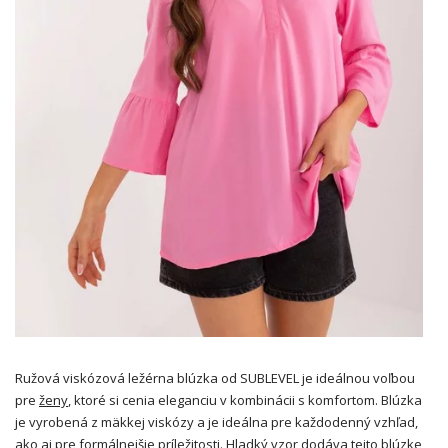
Ružová viskózová ležérna blúzka od SUBLEVEL je ideálnou voľbou
pre
ženy
, ktoré si cenia eleganciu v kombinácii s komfortom. Blúzka
je vyrobená z mäkkej viskózy a je ideálna pre každodenný vzhľad,
ako aj pre formálnejšie príležitosti. Hladký vzor dodáva tejto blúzke