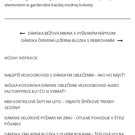
elementem w garderobie każdej modnej kobiety.
DÁMSKA BÉŽOVÁ MIKINA S VYŠÍVANÝM NÁPISOM
DÁMSKA ČERVENÁ LEŽÉRNA BLÚZKA S REBROVANÍM
MÓDNY INŠPIRÁCIE
NAJLEPŠÍ VEĽKOOBCHOD S DÁMSKYM OBLEČENÍM – AKO HO NÁJSŤ?
WÓLKA KOSOWSKA DÁMSKE OBLEČENIE VEĽKOOBCHOD ALEBO
FACTORYPRICE.EU? ČO SI VYBRAŤ?
MIDI KOKTEILOVÉ ŠATY NA LETO – OBJAVTE ŠPIČKOVÉ TRENDY
SEZÓNY!
DÁMSKE VELÚROVÉ PYŽAMO NA ZIMU – ÚTULNÉ POHODLIE V ŠTÝLE
PÔVABU!
DÁMSKA ZÁKLADNÁ BLÚZKA S DLHÝMI RUKÁVMI – ŠTÝLOVÁ VOĽBA