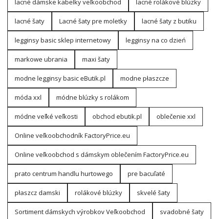
lacné dámske kabelky veľkoobchod
lacné rolákové blúzky
lacné šaty
Lacné šaty pre moletky
lacné šaty z butiku
legginsy basic sklep internetowy
legginsy na co dzień
markowe ubrania
maxi šaty
modne legginsy basic eButik.pl
modne płaszcze
móda xxl
módne blúzky s rolákom
módne veľké veľkosti
obchod ebutik.pl
oblečenie xxl
Online veľkoobchodník FactoryPrice.eu
Online veľkoobchod s dámskym oblečením FactoryPrice.eu
prato centrum handlu hurtowego
pre bacuľaté
płaszcz damski
rolákové blúzky
skvelé šaty
Sortiment dámskych výrobkov Veľkoobchod
svadobné šaty