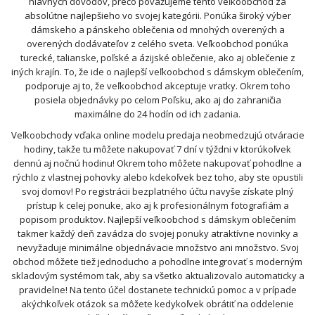
hlavných dôvodov, prečo považujeme tento veľkoobchod za
absolútne najlepšieho vo svojej kategórii. Ponúka široký výber
dámskeho a pánskeho oblečenia od mnohých overených a
overených dodávateľov z celého sveta. Veľkoobchod ponúka
turecké, talianske, poľské a ázijské oblečenie, ako aj oblečenie z
iných krajín. To, že ide o najlepší veľkoobchod s dámskym oblečením,
podporuje aj to, že veľkoobchod akceptuje vratky. Okrem toho
posiela objednávky po celom Poľsku, ako aj do zahraničia
maximálne do 24 hodín od ich zadania.
Veľkoobchody vďaka online modelu predaja neobmedzujú otváracie
hodiny, takže tu môžete nakupovať 7 dní v týždni v ktorúkoľvek
dennú aj nočnú hodinu! Okrem toho môžete nakupovať pohodlne a
rýchlo z vlastnej pohovky alebo kdekoľvek bez toho, aby ste opustili
svoj domov! Po registrácii bezplatného účtu navyše získate plný
prístup k celej ponuke, ako aj k profesionálnym fotografiám a
popisom produktov. Najlepší veľkoobchod s dámskym oblečením
takmer každý deň zavádza do svojej ponuky atraktívne novinky a
nevyžaduje minimálne objednávacie množstvo ani množstvo. Svoj
obchod môžete tiež jednoducho a pohodlne integrovať s moderným
skladovým systémom tak, aby sa všetko aktualizovalo automaticky a
pravidelne! Na tento účel dostanete technickú pomoc a v prípade
akýchkoľvek otázok sa môžete kedykoľvek obrátiť na oddelenie