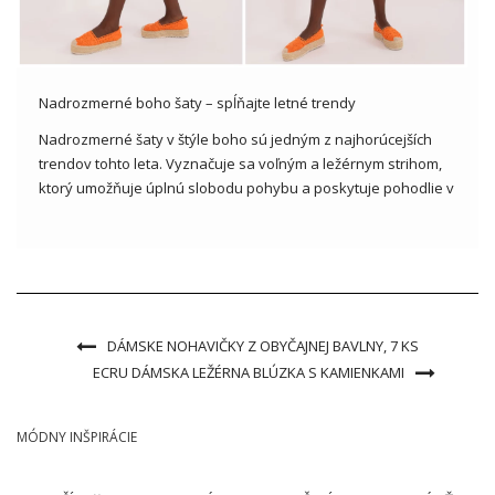
Nadrozmerné boho šaty – spĺňajte letné trendy
Nadrozmerné šaty v štýle boho sú jedným z najhorúcejších
trendov tohto leta. Vyznačuje sa voľným a ležérnym strihom,
ktorý umožňuje úplnú slobodu pohybu a poskytuje pohodlie v
horúcich letných dňoch. Boho prvky, ako sú čipky, volániky,
výšivky alebo kvetinové vzory, dodávajú šatám ľahkosť a
romantický […]
DÁMSKE NOHAVIČKY Z OBYČAJNEJ BAVLNY, 7 KS
ECRU DÁMSKA LEŽÉRNA BLÚZKA S KAMIENKAMI
MÓDNY INŠPIRÁCIE