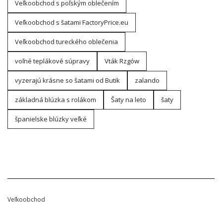
Veľkoobchod s poľským oblečením
Veľkoobchod s šatami FactoryPrice.eu
Veľkoobchod tureckého oblečenia
voľné teplákové súpravy
Vták Rzgów
vyzerajú krásne so šatami od Butik
zalando
základná blúzka s rolákom
Šaty na leto
šaty
španielske blúzky veľké
Veľkoobchod