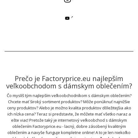
Prečo je Factoryprice.eu najlepším
veľkoobchodom s dámskym oblečením?
Čo myslíš tým najlepším veľkoobchodníkom s dámskym oblečením?
Chcete mať široký sortiment produktov? Môže ponúknuť najnižšie
ceny produktov? Alebo je možno kvalita produktov dôležitejšia ako
ich nízka cena? Teraz si predstavte, že môžete mať všetko naraz a
ešte viac! Pretože taký je internetový veľkoobchod s dámskym
oblečením Factoryprice.eu - lacný, dobre zásobený kvalitným
oblečením a navyše funguje kompletne online! A to je len niekoľko