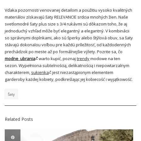
Vďaka pozornosti venovanej detailom a použitiu vysoko kvalitných
materiálov získavajú šaty RELEVANCIE srdcia mnohých žien. Naše
svetlomodré šaty plus size s 3/4 rukávmi sú dôkazom toho, že aj
jednoduchý vzhľad môže byť elegantný a elegantný. V kombinácii
so správnymi doplnkami, ako sú šperky alebo štýlová obuv, sa šaty
stávajú dokonalou voľbou pre každú príležitosť, od každodenných
prechádzok po meste až po formálnejšie výlety. Pozrite sa, čo
modne ubrania
warto kupić, poznaj
trendy
modowe na ten
sezon. Wypełniona subtelnością, delikatnością i niepowtarzalnym
charakterem,
sukienka
jest niezastąpionym elementem
garderoby każdej kobiety, podkreślając jej kobiecość i wyjątkowość.
Šaty
Related Posts