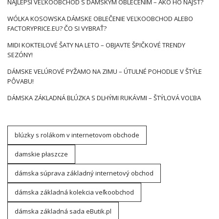
NAJLEPŠÍ VEĽKOOBCHOD S DÁMSKYM OBLEČENÍM – AKO HO NÁJSŤ?
WÓLKA KOSOWSKA DÁMSKE OBLEČENIE VEĽKOOBCHOD ALEBO
FACTORYPRICE.EU? ČO SI VYBRAŤ?
MIDI KOKTEILOVÉ ŠATY NA LETO – OBJAVTE ŠPIČKOVÉ TRENDY
SEZÓNY!
DÁMSKE VELÚROVÉ PYŽAMO NA ZIMU – ÚTULNÉ POHODLIE V ŠTÝLE
PÔVABU!
DÁMSKA ZÁKLADNÁ BLÚZKA S DLHÝMI RUKÁVMI – ŠTÝLOVÁ VOĽBA
blúzky s rolákom v internetovom obchode
damskie płaszcze
dámska súprava základný internetový obchod
dámska základná kolekcia veľkoobchod
dámska základná sada eButik.pl