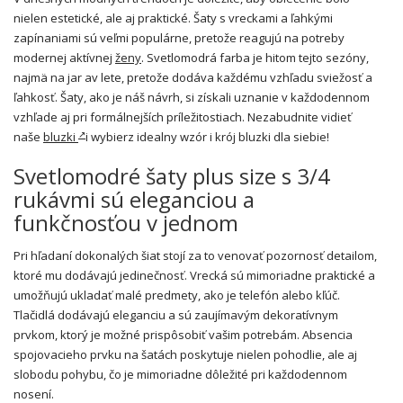
nielen estetické, ale aj praktické. Šaty s vreckami a ľahkými
zapínaniami sú veľmi populárne, pretože reagujú na potreby
modernej aktívnej
ženy
. Svetlomodrá farba je hitom tejto sezóny,
najmä na jar av lete, pretože dodáva každému vzhľadu sviežosť a
ľahkosť. Šaty, ako je náš návrh, si získali uznanie v každodennom
vzhľade aj pri formálnejších príležitostiach. Nezabudnite vidieť
naše
bluzki
i wybierz idealny wzór i krój bluzki dla siebie!
Svetlomodré šaty plus size s 3/4
rukávmi sú eleganciou a
funkčnosťou v jednom
Pri hľadaní dokonalých šiat stojí za to venovať pozornosť detailom,
ktoré mu dodávajú jedinečnosť. Vrecká sú mimoriadne praktické a
umožňujú ukladať malé predmety, ako je telefón alebo kľúč.
Tlačidlá dodávajú eleganciu a sú zaujímavým dekoratívnym
prvkom, ktorý je možné prispôsobiť vašim potrebám. Absencia
spojovacieho prvku na šatách poskytuje nielen pohodlie, ale aj
slobodu pohybu, čo je mimoriadne dôležité pri každodennom
nosení.