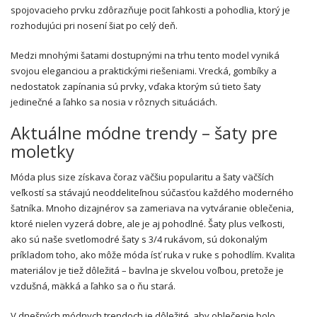
spojovacieho prvku zdôrazňuje pocit ľahkosti a pohodlia, ktorý je
rozhodujúci pri nosení šiat po celý deň.
Medzi mnohými šatami dostupnými na trhu tento model vyniká
svojou eleganciou a praktickými riešeniami. Vrecká, gombíky a
nedostatok zapínania sú prvky, vďaka ktorým sú tieto šaty
jedinečné a ľahko sa nosia v rôznych situáciách.
Aktuálne módne trendy – šaty pre
moletky
Móda plus size získava čoraz väčšiu popularitu a šaty väčších
veľkostí sa stávajú neoddeliteľnou súčasťou každého moderného
šatníka. Mnoho dizajnérov sa zameriava na vytváranie oblečenia,
ktoré nielen vyzerá dobre, ale je aj pohodlné. Šaty plus veľkosti,
ako sú naše svetlomodré šaty s 3/4 rukávom, sú dokonalým
príkladom toho, ako môže móda ísť ruka v ruke s pohodlím. Kvalita
materiálov je tiež dôležitá – bavlna je skvelou voľbou, pretože je
vzdušná, mäkká a ľahko sa o ňu stará.
V dnešných módnych trendoch je dôležité, aby oblečenie bolo