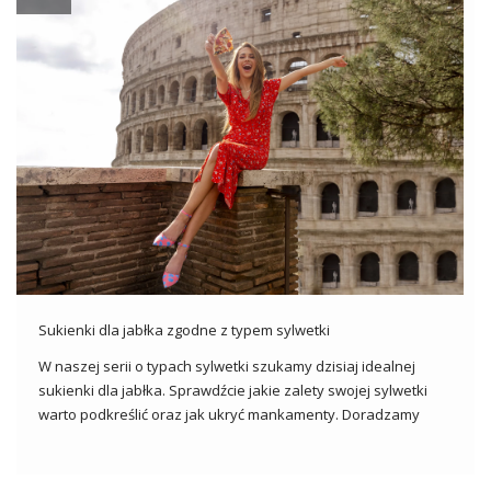
Sukienki dla jabłka zgodne z typem sylwetki
W naszej serii o typach sylwetki szukamy dzisiaj idealnej
sukienki dla jabłka. Sprawdźcie jakie zalety swojej sylwetki
warto podkreślić oraz jak ukryć mankamenty. Doradzamy
Wam przepiękne sukienki w niskich cenach. Figura jabłka
Kobiety o sylwetce jabłka często nazywa się także figurą O.
Cechami charakterystycznymi takiej […]