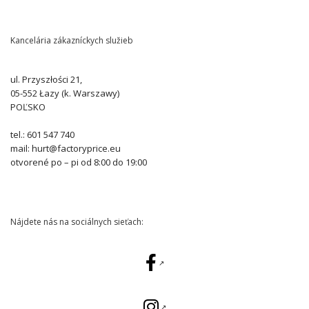
Kancelária zákazníckych služieb
ul. Przyszłości 21,
05-552 Łazy (k. Warszawy)
POĽSKO
tel.: 601 547 740
mail: hurt@factoryprice.eu
otvorené po – pi od 8:00 do 19:00
Nájdete nás na sociálnych sieťach: