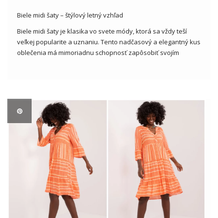
Biele midi šaty – štýlový letný vzhľad
Biele midi šaty je klasika vo svete módy, ktorá sa vždy teší
veľkej popularite a uznaniu. Tento nadčasový a elegantný kus
oblečenia má mimoriadnu schopnosť zapôsobiť svojím
jednoduchým a zároveň výrazným dizajnom. V tomto článku
sa bližšie pozrieme na tento klasický kus oblečenia a
analyzujeme, […]