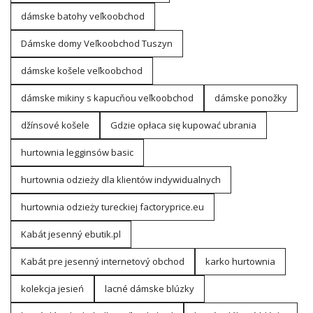
dámske batohy veľkoobchod
Dámske domy Veľkoobchod Tuszyn
dámske košele veľkoobchod
dámske mikiny s kapucňou veľkoobchod
dámske ponožky
džínsové košele
Gdzie opłaca się kupować ubrania
hurtownia legginsów basic
hurtownia odzieży dla klientów indywidualnych
hurtownia odzieży tureckiej factoryprice.eu
Kabát jesenný ebutik.pl
Kabát pre jesenný internetový obchod
karko hurtownia
kolekcja jesień
lacné dámske blúzky