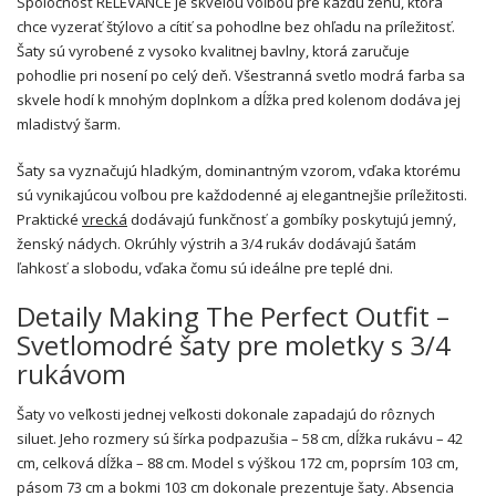
Spoločnosť RELEVANCE je skvelou voľbou pre každú ženu, ktorá
chce vyzerať štýlovo a cítiť sa pohodlne bez ohľadu na príležitosť.
Šaty sú vyrobené z vysoko kvalitnej bavlny, ktorá zaručuje
pohodlie pri nosení po celý deň. Všestranná svetlo modrá farba sa
skvele hodí k mnohým doplnkom a dĺžka pred kolenom dodáva jej
mladistvý šarm.
Šaty sa vyznačujú hladkým, dominantným vzorom, vďaka ktorému
sú vynikajúcou voľbou pre každodenné aj elegantnejšie príležitosti.
Praktické
vrecká
dodávajú funkčnosť a gombíky poskytujú jemný,
ženský nádych. Okrúhly výstrih a 3/4 rukáv dodávajú šatám
ľahkosť a slobodu, vďaka čomu sú ideálne pre teplé dni.
Detaily Making The Perfect Outfit –
Svetlomodré šaty pre moletky s 3/4
rukávom
Šaty vo veľkosti jednej veľkosti dokonale zapadajú do rôznych
siluet. Jeho rozmery sú šírka podpazušia – 58 cm, dĺžka rukávu – 42
cm, celková dĺžka – 88 cm. Model s výškou 172 cm, poprsím 103 cm,
pásom 73 cm a bokmi 103 cm dokonale prezentuje šaty. Absencia