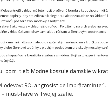
oriť elegantnejší vzhľad, môžete nosiť prešívanú bundu s kapucňou s midi š
emné doplnky, aby ste zdôraznili eleganciu, ale nezabudnite na ľahkosť, 
hurtowo
i poszerz swój modowy asortyment!
e skvelá ako vrstva v chladnejších dňoch. Položte ho na vrch alebo na svet
Doplňte vzhľad úzkymi nohavicami alebo rúrkami a členkovými topánkami s
hodí k maminim džínsom alebo chlapčenským nohaviciam a k tričku s potla
ky alebo členkové topánky s plochým podpätkom pre skvelý mestský vzhľ
u s kapucňou je kreativita a zábava s módou. Stojí za to experimentova
nečný štýl.
 pozri tiež:
Modne koszule damskie w kra
vi odevov: RO.
angrosist de îmbrăcăminte
.
– must-have w Twojej szafie.