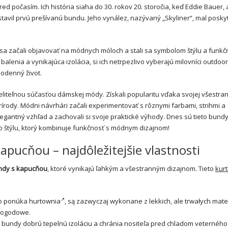
ed počasím. Ich história siaha do 30. rokov 20. storočia, keď Eddie Bauer,
tavil prvú prešívanú bundu. Jeho vynález, nazývaný „Skyliner“, mal posky
ď sa začali objavovať na módnych móloch a stali sa symbolom štýlu a funkčn
balenia a vynikajúca izolácia, si ich netrpezlivo vyberajú milovníci outdoo
ždodenný život.
eliteľnou súčasťou dámskej módy. Získali popularitu vďaka svojej všestran
írody. Módni návrhári začali experimentovať s rôznymi farbami, strihmi a
egantný vzhľad a zachovali si svoje praktické výhody. Dnes sú tieto bundy
 štýlu, ktorý kombinuje funkčnosť s módnym dizajnom!
pucňou – najdôležitejšie vlastnosti
ndy s kapucňou
, ktoré vynikajú ľahkým a všestranným dizajnom. Tieto
kurt
o ponúka
hurtownia
, są zazwyczaj wykonane z lekkich, ale trwałych mate
 pogodowe.
eto bundy dobrú tepelnú izoláciu a chránia nositeľa pred chladom veternéh