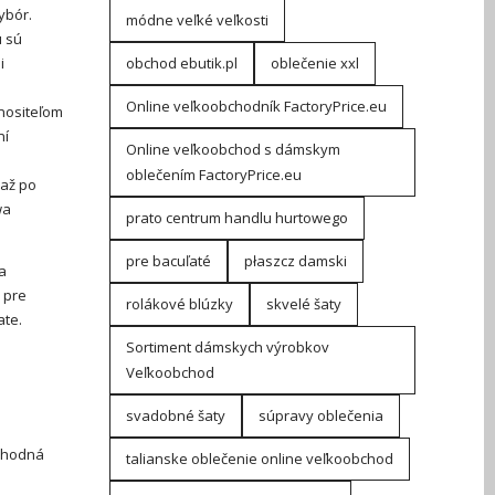
ybór.
módne veľké veľkosti
u sú
i
obchod ebutik.pl
oblečenie xxl
Online veľkoobchodník FactoryPrice.eu
 nositeľom
ní
Online veľkoobchod s dámskym
oblečením FactoryPrice.eu
 až po
wa
prato centrum handlu hurtowego
pre bacuľaté
płaszcz damski
a
 pre
rolákové blúzky
skvelé šaty
ate.
Sortiment dámskych výrobkov
Veľkoobchod
svadobné šaty
súpravy oblečenia
 vhodná
talianske oblečenie online veľkoobchod