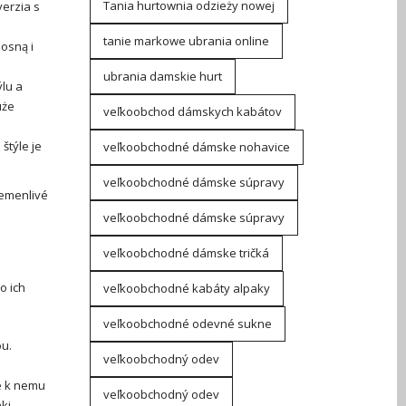
Tania hurtownia odzieży nowej
verzia s
tanie markowe ubrania online
iosną i
ubrania damskie hurt
ýlu a
uże
veľkoobchod dámskych kabátov
štýle je
veľkoobchodné dámske nohavice
veľkoobchodné dámske súpravy
remenlivé
veľkoobchodné dámske súpravy
veľkoobchodné dámske tričká
o ich
veľkoobchodné kabáty alpaky
veľkoobchodné odevné sukne
ou.
veľkoobchodný odev
e k nemu
veľkoobchodný odev
ki