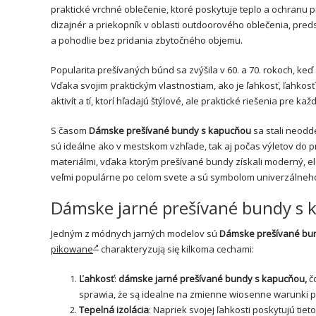
praktické vrchné oblečenie, ktoré poskytuje teplo a ochranu pr
dizajnér a priekopník v oblasti outdoorového oblečenia, preds
a pohodlie bez pridania zbytočného objemu.
Popularita prešívaných búnd sa zvýšila v 60. a 70. rokoch, ke
Vďaka svojim praktickým vlastnostiam, ako je ľahkosť, ľahkosť 
aktivít a tí, ktorí hľadajú štýlové, ale praktické riešenia pre ka
S časom
Dámske prešívané bundy s kapucňou
sa stali neodd
sú ideálne ako v mestskom vzhľade, tak aj počas výletov do pr
materiálmi, vďaka ktorým prešívané bundy získali moderný, el
veľmi populárne po celom svete a sú symbolom univerzálneho
Dámske jarné prešívané bundy s ka
Jedným z módnych jarných modelov sú
Dámske prešívané bu
pikowane
charakteryzują się kilkoma cechami:
Ľahkosť
:
dámske jarné prešívané bundy s kapucňou,
č
sprawia, że są idealne na zmienne wiosenne warunki
Tepelná izolácia
: Napriek svojej ľahkosti poskytujú ti