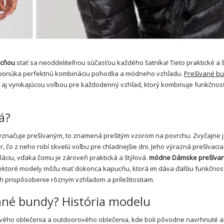
ucňou
stať sa neoddeliteľnou súčasťou každého šatníka! Tieto praktické a 
 ponúka perfektnú kombináciu pohodlia a módneho vzhľadu.
Prešívané b
e aj vynikajúcou voľbou pre každodenný vzhľad, ktorý kombinuje funkčnos
á?
 vyznačuje prešívaným, to znamená prešitým vzorom na povrchu. Zvyčajne 
r, čo z neho robí skvelú voľbu pre chladnejšie dni. Jeho výrazná prešívaci
láciu, vďaka čomu je zároveň praktická a štýlová.
módne
Dámske prešíva
ktoré modely môžu mať dokonca kapucňu, ktorá im dáva ďalšiu funkčnosť
ich prispôsobenie rôznym vzhľadom a príležitostiam.
ané bundy? História modelu
ého oblečenia a outdoorového oblečenia, kde boli pôvodne navrhnuté 