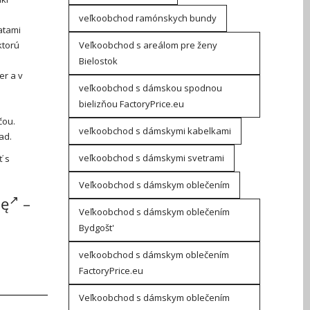
veľkoobchod ramónskych bundy
atami
ktorú
Veľkoobchod s areálom pre ženy
Bielostok
er a v
veľkoobchod s dámskou spodnou
bielizňou FactoryPrice.eu
čou.
veľkoobchod s dámskymi kabelkami
ad.
veľkoobchod s dámskymi svetrami
ť s
Veľkoobchod s dámskym oblečením
tę
–
Veľkoobchod s dámskym oblečením
Bydgošt'
veľkoobchod s dámskym oblečením
FactoryPrice.eu
Veľkoobchod s dámskym oblečením