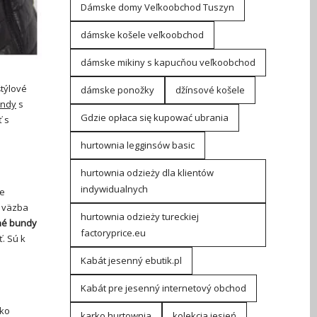
Dámske domy Veľkoobchod Tuszyn
dámske košele veľkoobchod
dámske mikiny s kapucňou veľkoobchod
štýlové
dámske ponožky
džínsové košele
undy
s
Gdzie opłaca się kupować ubrania
ť s
hurtownia legginsów basic
hurtownia odzieży dla klientów
indywidualnych
je
a väzba
hurtownia odzieży tureckiej
né bundy
factoryprice.eu
. Sú k
Kabát jesenný ebutik.pl
Kabát pre jesenný internetový obchod
ako
karko hurtownia
kolekcja jesień