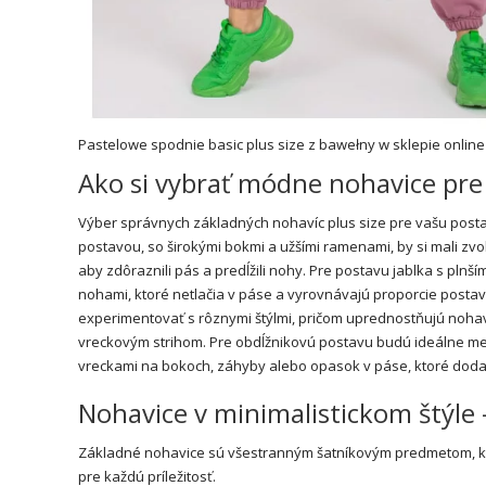
Pastelowe spodnie basic plus size z bawełny w sklepie online
Ako si vybrať módne nohavice pre
Výber správnych základných nohavíc plus size pre vašu posta
postavou, so širokými bokmi a užšími ramenami, by si mali z
aby zdôraznili pás a predĺžili nohy. Pre postavu jablka s pl
nohami, ktoré netlačia v páse a vyrovnávajú proporcie post
experimentovať s rôznymi štýlmi, pričom uprednostňujú noha
vreckovým strihom. Pre obdĺžnikovú postavu budú ideálne me
vreckami na bokoch, záhyby alebo opasok v páse, ktoré doda
Nohavice v minimalistickom štýle –
Základné nohavice sú všestranným šatníkovým predmetom, kto
pre každú príležitosť.