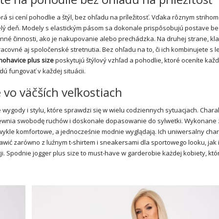
 si cení pohodlie a štýl, bez ohľadu na príležitosť. Vďaka rôznym strihom
celý deň. Modely s elastickým pásom sa dokonale prispôsobujú postave be
 činnosti, ako je nakupovanie alebo prechádzka. Na druhej strane, kla
racovné aj spoločenské stretnutia. Bez ohľadu na to, či ich kombinujete s 
nohavice plus size
poskytujú štýlový vzhľad a pohodlie, ktoré oceníte kaž
ú fungovať v každej situácii.
vo väčších veľkostiach
e wygody i stylu, które sprawdzi się w wielu codziennych sytuacjach. Chara
pewnia swobodę ruchów i doskonałe dopasowanie do sylwetki. Wykonane 
zwykle komfortowe, a jednocześnie modnie wyglądają. Ich uniwersalny cha
awić zarówno z luźnym t-shirtem i sneakersami dla sportowego looku, jak i
ji. Spodnie jogger plus size to must-have w garderobie każdej kobiety, któ