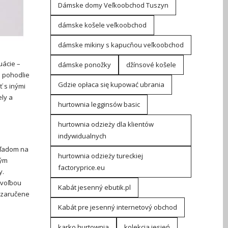
Dámske domy Veľkoobchod Tuszyn
dámske košele veľkoobchod
dámske mikiny s kapucňou veľkoobchod
uácie –
dámske ponožky
džínsové košele
ú pohodlie
Gdzie opłaca się kupować ubrania
 s inými
ely a
hurtownia legginsów basic
hurtownia odzieży dla klientów
indywidualnych
hľadom na
hurtownia odzieży tureckiej
kým
factoryprice.eu
y.
 voľbou
Kabát jesenný ebutik.pl
m zaručene
Kabát pre jesenný internetový obchod
karko hurtownia
kolekcja jesień