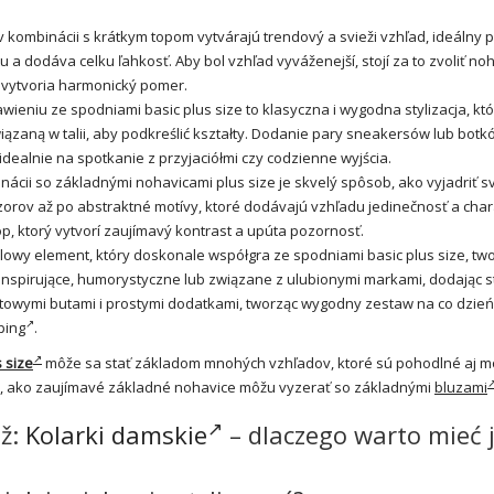
v kombinácii s krátkym topom vytvárajú trendový a svieži vzhľad, ideálny 
tu a dodáva celku ľahkosť. Aby bol vzhľad vyváženejší, stojí za to zvoliť no
 vytvoria harmonický pomer.
awieniu ze spodniami basic plus size to klasyczna i wygodna
stylizacja
, kt
ązaną w talii, aby podkreślić kształty. Dodanie pary sneakersów lub botk
idealnie na spotkanie z przyjaciółmi czy codzienne wyjścia.
ácii so základnými nohavicami plus size je skvelý spôsob, ako vyjadriť s
zorov až po abstraktné motívy, ktoré dodávajú vzhľadu jedinečnosť a chara
op, ktorý vytvorí zaujímavý kontrast a upúta pozornosť.
owy element, który doskonale współgra ze spodniami basic plus size, tw
nspirujące, humorystyczne lub związane z ulubionymi markami, dodając sty
rtowymi butami i prostymi dodatkami, tworząc wygodny zestaw na co dzień
ping
.
 size
môže sa stať základom mnohých vzhľadov, ktoré sú pohodlné aj m
tiež, ako zaujímavé základné nohavice môžu vyzerať so základnými
bluzami
ež:
Kolarki damskie
– dlaczego warto mieć 