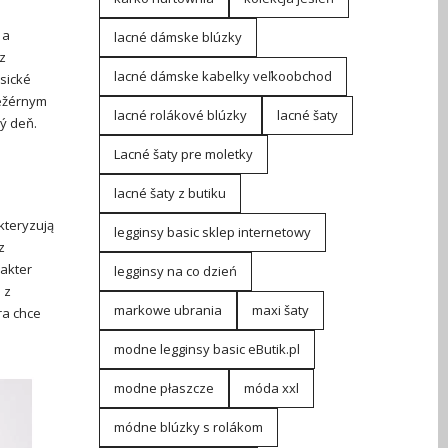
 a
lacné dámske blúzky
z
lacné dámske kabelky veľkoobchod
sické
ležérnym
lacné rolákové blúzky
lacné šaty
dý deň.
Lacné šaty pre moletky
lacné šaty z butiku
kteryzują
legginsy basic sklep internetowy
z
rakter
legginsy na co dzień
 z
markowe ubrania
maxi šaty
ra chce
modne legginsy basic eButik.pl
modne płaszcze
móda xxl
módne blúzky s rolákom