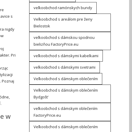
veľkoobchod ramónskych bundy
pre
havice s
Veľkoobchod s areálom pre ženy
Bielostok
óra nigdy
ów
veľkoobchod s dámskou spodnou
bielizňou FactoryPrice.eu
voj
kter. Pri
veľkoobchod s dámskymi kabelkami
veľkoobchod s dámskymi svetrami
orząc
lizacji
Veľkoobchod s dámskym oblečením
. Poznaj
Veľkoobchod s dámskym oblečením
ódne,
Bydgošt'
.
veľkoobchod s dámskym oblečením
je w
FactoryPrice.eu
Veľkoobchod s dámskym oblečením