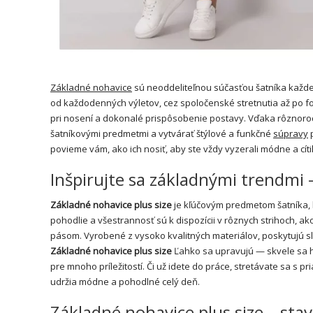
Základné nohavice
sú neoddeliteľnou súčasťou šatníka každ
od každodenných výletov, cez spoločenské stretnutia až po fo
pri nosení a dokonalé prispôsobenie postavy. Vďaka rôznorodo
šatníkovými predmetmi a vytvárať štýlové a funkčné
súpravy
p
povieme vám, ako ich nosiť, aby ste vždy vyzerali módne a cít
Inšpirujte sa základnými trendmi 
Základné nohavice plus size
je kľúčovým predmetom šatníka, k
pohodlie a všestrannosť sú k dispozícii v rôznych strihoch, a
pásom. Vyrobené z vysoko kvalitných materiálov, poskytujú 
Základné nohavice plus size
Ľahko sa upravujú — skvele sa h
pre mnoho príležitostí. Či už idete do práce, stretávate sa 
udržia módne a pohodlné celý deň.
Základné nohavice plus size – stav