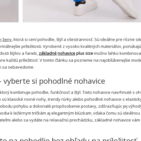
ej
ženy
, ktorá si cení pohodlie, štýl a všestrannosť. Sú ideálne pre rôzne sit
rmálnejšie príležitosti. Vyrobené z vysoko kvalitných materiálov, ponúkaj
sti štýlov a farieb,
základné
nohavice
plus size
možno ľahko kombinovať
re každú príležitosť. V tomto článku sa pozrieme na najobľúbenejšie mod
ili sa sebavedome.
– vyberte si pohodlné nohavice
torý kombinuje pohodlie, funkčnosť a štýl. Tieto nohavice navrhnuté s o
ko sú klasické rovné nohy, trendy rúrky alebo pohodlné nohavice s elastic
slobodu pohybu a dokonalé prispôsobenie postavy, zdôrazňujúc jej výhod
odia k ležérnym tričkám aj elegantným blúzkam, vďaka čomu sú ideálnou
s priateľmi alebo sa vydáte na relaxačnú prechádzku, základné nohavice vá
te na pohodlie bez ohľadu na príležitosť