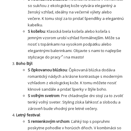
so sukňou z ekologickej kože vytvára elegantný a
ženský vzhľad, ideálny na večerné výlety alebo
večere. K tomu stojí za to pridať špendlíky a elegantnú
kabelku.
S košeľou
: Klasická biela košeľa alebo košeľa s
jemným vzorom urobí vzhľad formálnejším. Môže sa
nosiť s topánkami na vysokom podpätku alebo
elegantnými balerinkami. Objavte s nami to najlepšie
stylizacje do pracy
i na miasto!
Boho štýl
:
S čipkovanou blúzkou
: Čipkovaná blúzka dodáva
romantický nádych a krásne kontrastuje s moderným
vzhľadom z ekologickej kože. K tomu môžete nosiť
klinové sandále a pridať šperky v štýle boho.
S voľným svetrom
: Pre chladnejšie dni stojí za to zvoliť
tenký voľný sveter. Styling získa ľahkosť a slobodu a
zároveň bude vhodný pre letné večery.
Letný festival
:
S remienkovým vrchom
: Ľahký top s popruhmi
poskytne pohodlie v horúcich dňoch. V kombinácii so