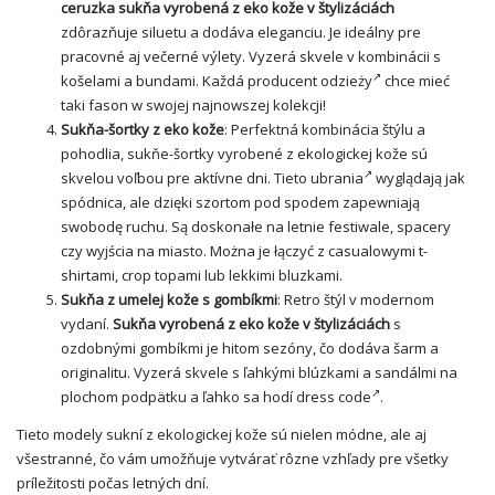
ceruzka
sukňa vyrobená z eko kože v štylizáciách
zdôrazňuje siluetu a dodáva eleganciu. Je ideálny pre
pracovné aj večerné výlety. Vyzerá skvele v kombinácii s
košelami a bundami. Každá
producent odzieży
chce mieć
taki fason w swojej najnowszej kolekcji!
Sukňa-
šortky
z eko kože
: Perfektná kombinácia štýlu a
pohodlia, sukňe-šortky vyrobené z ekologickej kože sú
skvelou voľbou pre aktívne dni. Tieto
ubrania
wyglądają jak
spódnica, ale dzięki szortom pod spodem zapewniają
swobodę ruchu. Są doskonałe na letnie festiwale, spacery
czy wyjścia na miasto. Można je łączyć z casualowymi t-
shirtami, crop topami lub lekkimi bluzkami.
Sukňa z umelej kože s gombíkmi
: Retro štýl v modernom
vydaní.
Sukňa vyrobená z eko kože v štylizáciách
s
ozdobnými gombíkmi je hitom sezóny, čo dodáva šarm a
originalitu. Vyzerá skvele s ľahkými blúzkami a sandálmi na
plochom podpätku a ľahko sa hodí
dress code
.
Tieto modely sukní z ekologickej kože sú nielen módne, ale aj
všestranné, čo vám umožňuje vytvárať rôzne vzhľady pre všetky
príležitosti počas letných dní.