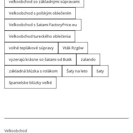
veľkoobchod so základnými súpravami
Veľkoobchod s poľským oblečením
Veľkoobchod s šatami FactoryPrice.eu
Veľkoobchod tureckého oblečenia
voľné teplákové súpravy
Vták Rzgów
vyzerajú krásne so šatami od Butik
zalando
základná blúzka s rolákom
Šaty na leto
šaty
španielske blúzky veľké
Veľkoobchod