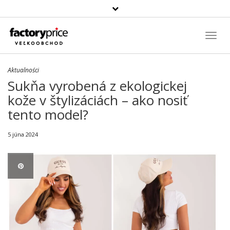
Szukaj
produktu
Toggl
Navig
Aktualności
Sukňa vyrobená z ekologickej
kože v štylizáciách – ako nosiť
tento model?
5 júna 2024