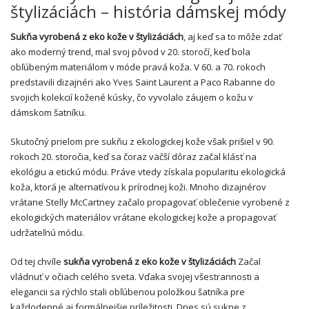
štylizáciách – história dámskej módy
Sukňa vyrobená z eko kože v štylizáciách
, aj keď sa to môže zdať
ako moderný trend, mal svoj pôvod v 20. storočí, keď bola
obľúbeným materiálom v móde pravá koža. V 60. a 70. rokoch
predstavili dizajnéri ako Yves Saint Laurent a Paco Rabanne do
svojich kolekcií kožené kúsky, čo vyvolalo záujem o kožu v
dámskom šatníku.
Skutočný prielom pre sukňu z ekologickej kože však prišiel v 90.
rokoch 20. storočia, keď sa čoraz väčší dôraz začal klásť na
ekológiu a etickú módu. Práve vtedy získala popularitu ekologická
koža, ktorá je alternatívou k prírodnej koži. Mnoho dizajnérov
vrátane Stelly McCartney začalo propagovať oblečenie vyrobené z
ekologických materiálov vrátane ekologickej kože a propagovať
udržateľnú módu.
Od tej chvíle
sukňa vyrobená z eko kože v štylizáciách
Začal
vládnuť v očiach celého sveta. Vďaka svojej všestrannosti a
elegancii sa rýchlo stali obľúbenou položkou šatníka pre
každodenné aj formálnejšie príležitosti. Dnes sú sukne z