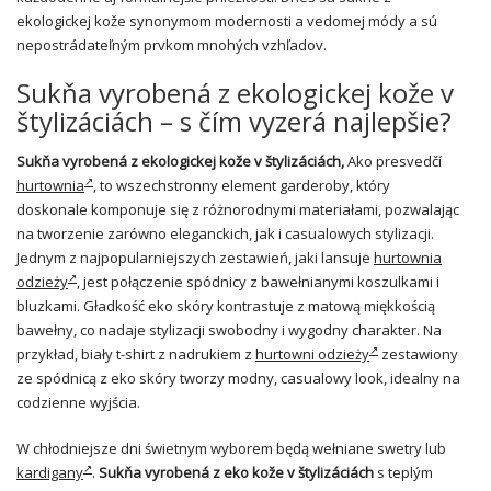
ekologickej kože synonymom modernosti a vedomej módy a sú
nepostrádateľným prvkom mnohých vzhľadov.
Sukňa vyrobená z ekologickej kože v
štylizáciách – s čím vyzerá najlepšie?
Sukňa vyrobená z ekologickej kože v štylizáciách,
Ako presvedčí
hurtownia
, to wszechstronny element garderoby, który
doskonale komponuje się z różnorodnymi materiałami, pozwalając
na tworzenie zarówno eleganckich, jak i casualowych stylizacji.
Jednym z najpopularniejszych zestawień, jaki lansuje
hurtownia
odzieży
, jest połączenie spódnicy z bawełnianymi koszulkami i
bluzkami. Gładkość eko skóry kontrastuje z matową miękkością
bawełny, co nadaje stylizacji swobodny i wygodny charakter. Na
przykład, biały t-shirt z nadrukiem z
hurtowni odzieży
zestawiony
ze spódnicą z eko skóry tworzy modny, casualowy look, idealny na
codzienne wyjścia.
W chłodniejsze dni świetnym wyborem będą wełniane swetry lub
kardigany
.
Sukňa vyrobená z eko kože v štylizáciách
s teplým