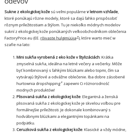
odevov
Sukne z ekologickej kože
sú veľmi populárne
v letnom vzhľade
,
ktoré ponúkajú rôzne modely, ktoré sa dajú ľahko prispôsobiť
rôznym príležitostiam a štýlom. Tu je niekoľko módnych modelov
sukní z ekologickej kože ponúkaných veľkoobchodníkom oblečenia
FactoryPrice.eu (EE.
rõivaste hulgimüüja
)
, które warto mieć w
szafie na lato:
Mini sukňa vyrobená z eko kože v štylizáciách
: Krátka
zmyselná sukňa, ideálna na letné večery a večierky. Môže
byť kombinovaný s ľahkými blúzkami alebo topmi, čím sa
vytvárajú štýlové a odvážne oblečenie. Iba dobre zásobené
hurtownia dropshipping
zapewni Ci różnorodność
modnych produktów!
Plisovaná sukňa z ekologickej kože
: Elegantná a ženská
plisovaná sukňa z ekologickej kože je skvelou voľbou pre
formálnejšie príležitosti. Je dokonale kombinovaný s
hodvábnymi blúzkami a elegantnými topánkami na
podpätku.
Ceruzková sukňa z ekologickej kože
: Klasické a vždy módne,