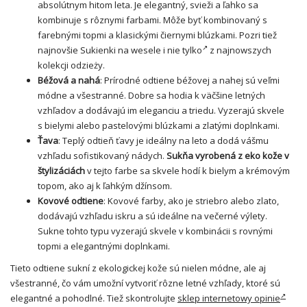
absolútnym hitom leta. Je elegantný, svieži a ľahko sa
kombinuje s rôznymi farbami. Môže byť kombinovaný s
farebnými topmi a klasickými čiernymi blúzkami. Pozri tiež
najnovšie
Sukienki na wesele i nie tylko
z najnowszych
kolekcji odzieży.
Béžová a nahá
: Prírodné odtiene béžovej a nahej sú veľmi
módne a všestranné. Dobre sa hodia k väčšine letných
vzhľadov a dodávajú im eleganciu a triedu. Vyzerajú skvele
s bielymi alebo pastelovými blúzkami a zlatými doplnkami.
Ťava
: Teplý odtieň ťavy je ideálny na leto a dodá vášmu
vzhľadu sofistikovaný nádych.
Sukňa vyrobená z eko kože v
štylizáciách
v tejto farbe sa skvele hodí k bielym a krémovým
topom, ako aj k ľahkým džínsom.
Kovové odtiene
: Kovové farby, ako je striebro alebo zlato,
dodávajú vzhľadu iskru a sú ideálne na večerné výlety.
Sukne tohto typu vyzerajú skvele v kombinácii s rovnými
topmi a elegantnými doplnkami.
Tieto odtiene sukní z ekologickej kože sú nielen módne, ale aj
všestranné, čo vám umožní vytvoriť rôzne letné vzhľady, ktoré sú
elegantné a pohodlné. Tiež skontrolujte
sklep internetowy opinie