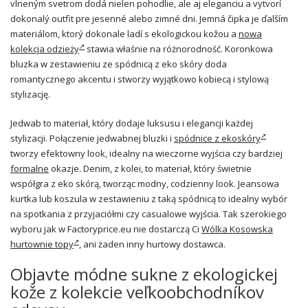
vlneným svetrom dodá nielen pohodlie, ale aj eleganciu a vytvorí
dokonalý outfit pre jesenné alebo zimné dni. Jemná čipka je ďalším
materiálom, ktorý dokonale ladí s ekologickou kožou a
nowa
kolekcja odzieży
stawia właśnie na różnorodność. Koronkowa
bluzka w zestawieniu ze spódnicą z eko skóry doda
romantycznego akcentu i stworzy wyjątkowo kobiecą i stylową
stylizację.
Jedwab to materiał, który dodaje luksusu i elegancji każdej
stylizacji. Połączenie jedwabnej bluzki i
spódnice z ekoskóry
tworzy efektowny look, idealny na wieczorne wyjścia czy bardziej
formalne
okazje. Denim, z kolei, to materiał, który świetnie
współgra z eko skórą, tworząc modny, codzienny look. Jeansowa
kurtka lub koszula w zestawieniu z taką spódnicą to idealny wybór
na spotkania z przyjaciółmi czy casualowe wyjścia. Tak szerokiego
wyboru jak w Factoryprice.eu nie dostarczą Ci
Wólka Kosowska
hurtownie topy
, ani żaden inny hurtowy dostawca.
Objavte módne sukne z ekologickej
kože z kolekcie veľkoobchodníkov