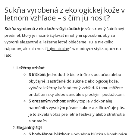
Sukňa vyrobená z ekologickej kože v
letnom vzhľade – s čím ju nosiť?
Sukňa vyrobená z eko kože v štylizáciách
je všestranný šatníkový
predmet, ktorý je možné štýlovať mnohými spôsobmi, aby sa
vytvorili elegantné aj ležérne letné oblečenie. Tu je niekoľko
nápadov, ako ich nosiť
fajne ciuchy
w modnych stylizacjach na
lato:
Ležérny vzhľad
:
S tričkom
: Jednoduché biele tričko s potlačou alebo
obyčajné, zastrčené do sukne z ekologickej kože,
vytvára ležérny každodenný vzhľad. K tomu môžete
pridať tenisky alebo sandále s plochými podpätkami.
S orezaným vrchom
: Krátky top je v dokonalej
harmónii s vysokým pásom sukne a zdôrazňuje pás.
Je to skvelá voľba pre letné festivaly alebo stretnutia
s priateľmi.
Elegantný štýl
:
S hodvábnou blúzkou
: Hodvábna blúzka v kombinácii