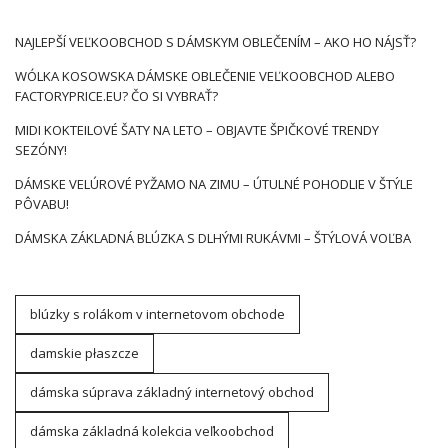
NAJLEPŠÍ VEĽKOOBCHOD S DÁMSKYM OBLEČENÍM – AKO HO NÁJSŤ?
WÓLKA KOSOWSKA DÁMSKE OBLEČENIE VEĽKOOBCHOD ALEBO
FACTORYPRICE.EU? ČO SI VYBRAŤ?
MIDI KOKTEILOVÉ ŠATY NA LETO – OBJAVTE ŠPIČKOVÉ TRENDY
SEZÓNY!
DÁMSKE VELÚROVÉ PYŽAMO NA ZIMU – ÚTULNÉ POHODLIE V ŠTÝLE
PÔVABU!
DÁMSKA ZÁKLADNÁ BLÚZKA S DLHÝMI RUKÁVMI – ŠTÝLOVÁ VOĽBA
blúzky s rolákom v internetovom obchode
damskie płaszcze
dámska súprava základný internetový obchod
dámska základná kolekcia veľkoobchod