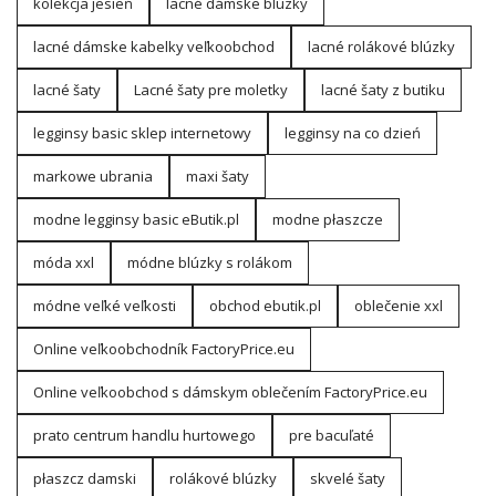
kolekcja jesień
lacné dámske blúzky
lacné dámske kabelky veľkoobchod
lacné rolákové blúzky
lacné šaty
Lacné šaty pre moletky
lacné šaty z butiku
legginsy basic sklep internetowy
legginsy na co dzień
markowe ubrania
maxi šaty
modne legginsy basic eButik.pl
modne płaszcze
móda xxl
módne blúzky s rolákom
módne veľké veľkosti
obchod ebutik.pl
oblečenie xxl
Online veľkoobchodník FactoryPrice.eu
Online veľkoobchod s dámskym oblečením FactoryPrice.eu
prato centrum handlu hurtowego
pre bacuľaté
płaszcz damski
rolákové blúzky
skvelé šaty