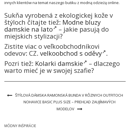
innych klientów na temat naszego butiku z modną odzieżą online.
Sukňa vyrobená z ekologickej kože v
štýloch čítajte tiež:
Modne bluzy
damskie na lato
– jakie pasują do
miejskich stylizacji?
Zistite viac o veľkoobchodníkovi
odevov: CZ.
velkoobchod s oděvy
.
Pozri tiež:
Kolarki damskie
– dlaczego
warto mieć je w swojej szafie?
ŠTÝLOVÁ DÁMSKA RAMONSKÁ BUNDA V RÔZNYCH OUTFITOCH
NOHAVICE BASIC PLUS SIZE – PREHĽAD ZAUJÍMAVÝCH
MODELOV
MÓDNY INŠPIRÁCIE