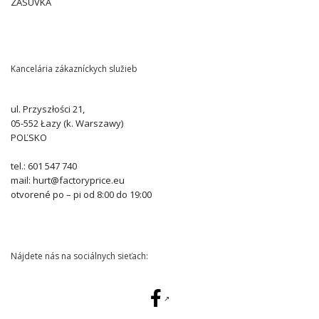
ZÁSUVKA
Kancelária zákazníckych služieb
ul. Przyszłości 21,
05-552 Łazy (k. Warszawy)
POĽSKO
tel.: 601 547 740
mail: hurt@factoryprice.eu
otvorené po – pi od 8:00 do 19:00
Nájdete nás na sociálnych sieťach: