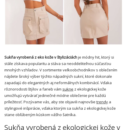
Sukňa vyrobená z eko kože v štylizáciách
je módny hit, ktorý si
stále získava popularitu a stáva sa neoddeliteľnou súčasťou
mnohých vzhľadov. V sortimente veľkoobchodníkov s oblečením
nájdete široký výber týchto nápadných sukní, ktoré dokonale
zapadajú do elegantných aj neformálnych kombinácií. Vďaka
rôznorodosti štýlov a farieb vám
sukne
z ekologickej kože
umožňujú vytvárať jedinečné módne oblečenie pre každú
príležitosť. Pozývame vás, aby ste objavili najnovšie
trendy
a
stylingové inšpirácie, vďaka ktorým sa sukňa z ekologickej kože
stane obľúbeným kúskom vášho šatníka.
Sukňa vyrobená z ekologickej kože v