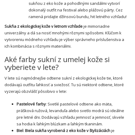
sukňou z eko kože a pohodlnými sandálmi vytvorí
dokonalý outfit na festival alebo plážovú párty. Cez
ramená pridajte džínsovú bundu, hit letného vzhľadu!
Sukňa z ekologickej kože v letnom vzhľade
je mimoriadne
univerzálny a dá sa nosiť mnohými rôznymi spôsobmi. Kľúčom k
vytvoreniu módneho vzhľadu je výber správneho príslušenstva a
ich kombinácia s rôznymi materiálmi.
Aké farby sukní z umelej kože si
vyberiete v lete?
V lete sú najmódnejšie odtiene sukní z ekologickej kože tie, ktoré
dodávajú outfitu ľahkosť a sviežosť. Tu sú niektoré odtiene, ktoré
vyzerajú obzvlášť pôsobivo v lete:
Pastelové farby
: Svetlé pastelové odtiene ako mäta,
prášková ružová, levanduľa alebo svetlo modrá sú ideálne
pre letné dni. Dodávajú vzhľadu jemnosť a jemnosť, skvele
sa hodia k ľahkým blúzkam a ľahkým tkaninám.
Biel
:
Biela
sukňa vyrobená z eko kože v štylizáciách
je