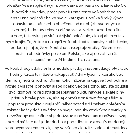
oblečením Factoryprice.eu - lacný, dobre zásobený kvalitným
oblečením a navyše funguje kompletne online! A to je len niekoľko
hlavných dôvodov, prečo považujeme tento veľkoobchod za
absolútne najlepšieho vo svojej kategórii. Ponúka široký výber
dámskeho a pánskeho oblečenia od mnohých overených a
overených dodávateľov z celého sveta. Veľkoobchod ponúka
turecké, talianske, poľské a ázijské oblečenie, ako aj oblečenie z
iných krajín. To, že ide o najlepší veľkoobchod s dámskym oblečením,
podporuje aj to, že veľkoobchod akceptuje vratky. Okrem toho
posiela objednávky po celom Poľsku, ako aj do zahraničia
maximálne do 24 hodín od ich zadania.
Veľkoobchody vďaka online modelu predaja neobmedzujú otváracie
hodiny, takže tu môžete nakupovať 7 dní v týždni v ktorúkoľvek
dennú aj nočnú hodinu! Okrem toho môžete nakupovať pohodlne a
rýchlo z vlastnej pohovky alebo kdekoľvek bez toho, aby ste opustili
svoj domov! Po registrácii bezplatného účtu navyše získate plný
prístup k celej ponuke, ako aj k profesionálnym fotografiám a
popisom produktov. Najlepší veľkoobchod s dámskym oblečením
takmer každý deň zavádza do svojej ponuky atraktívne novinky a
nevyžaduje minimálne objednávacie množstvo ani množstvo. Svoj
obchod môžete tiež jednoducho a pohodlne integrovať s moderným
skladovým systémom tak, aby sa všetko aktualizovalo automaticky a