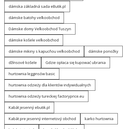
dámska základná sada eButik.pl
dámske batohy veľkoobchod
Dámske domy Veľkoobchod Tuszyn
dámske košele veľkoobchod
dámske mikiny s kapucňou veľkoobchod
dámske ponožky
džínsové košele
Gdzie opłaca się kupować ubrania
hurtownia legginsów basic
hurtownia odzieży dla klientów indywidualnych
hurtownia odzieży tureckiej factoryprice.eu
Kabát jesenný ebutik.pl
Kabát pre jesenný internetový obchod
karko hurtownia