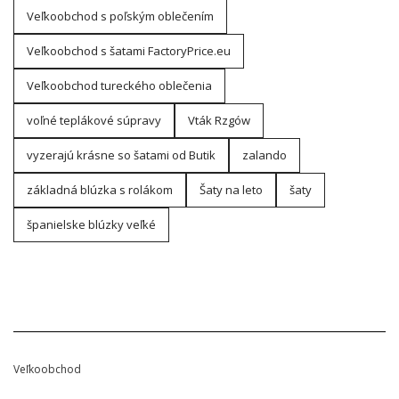
Veľkoobchod s poľským oblečením
Veľkoobchod s šatami FactoryPrice.eu
Veľkoobchod tureckého oblečenia
voľné teplákové súpravy
Vták Rzgów
vyzerajú krásne so šatami od Butik
zalando
základná blúzka s rolákom
Šaty na leto
šaty
španielske blúzky veľké
Veľkoobchod