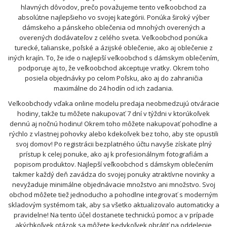
hlavných dôvodov, prečo považujeme tento veľkoobchod za
absolútne najlepšieho vo svojej kategórii. Ponúka široký výber
dámskeho a pánskeho oblečenia od mnohých overených a
overených dodávateľov z celého sveta. Veľkoobchod ponúka
turecké, talianske, poľské a ázijské oblečenie, ako aj oblečenie z
iných krajín. To, že ide o najlepší veľkoobchod s dámskym oblečením,
podporuje aj to, že veľkoobchod akceptuje vratky. Okrem toho
posiela objednávky po celom Poľsku, ako aj do zahraničia
maximálne do 24 hodín od ich zadania.
Veľkoobchody vďaka online modelu predaja neobmedzujú otváracie
hodiny, takže tu môžete nakupovať 7 dní v týždni v ktorúkoľvek
dennú aj nočnú hodinu! Okrem toho môžete nakupovať pohodlne a
rýchlo z vlastnej pohovky alebo kdekoľvek bez toho, aby ste opustili
svoj domov! Po registrácii bezplatného účtu navyše získate plný
prístup k celej ponuke, ako aj k profesionálnym fotografiám a
popisom produktov. Najlepší veľkoobchod s dámskym oblečením
takmer každý deň zavádza do svojej ponuky atraktívne novinky a
nevyžaduje minimálne objednávacie množstvo ani množstvo. Svoj
obchod môžete tiež jednoducho a pohodlne integrovať s moderným
skladovým systémom tak, aby sa všetko aktualizovalo automaticky a
pravidelne! Na tento účel dostanete technickú pomoc a v prípade
akýchkoľvek otázok sa môžete kedykoľvek obrátiť na oddelenie