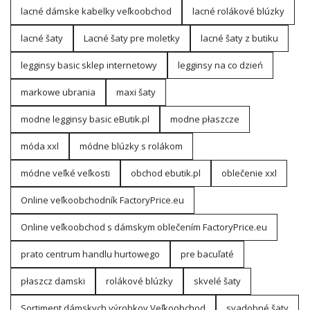
lacné dámske kabelky veľkoobchod
lacné rolákové blúzky
lacné šaty
Lacné šaty pre moletky
lacné šaty z butiku
legginsy basic sklep internetowy
legginsy na co dzień
markowe ubrania
maxi šaty
modne legginsy basic eButik.pl
modne płaszcze
móda xxl
módne blúzky s rolákom
módne veľké veľkosti
obchod ebutik.pl
oblečenie xxl
Online veľkoobchodník FactoryPrice.eu
Online veľkoobchod s dámskym oblečením FactoryPrice.eu
prato centrum handlu hurtowego
pre bacuľaté
płaszcz damski
rolákové blúzky
skvelé šaty
Sortiment dámskych výrobkov Veľkoobchod
svadobné šaty