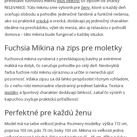
predstaviť fuchsiovú mikinu
plus veľkosť
so zipsom od značky
RELEVANCE. Túto mikinu sme vytvorili pre
ženy
, ktoré si každý deň
oceňujú slobodu a pohodlie. Jedinečné farebné a funkčné riešenia,
ako sú praktické
vrecká
a vrecká, dodávajú jej jedinečný charakter.
Ideálne na prechádzku, výlet do mesta, ako aj relaxáciu v pohodlí
domova – táto mikina bude fungovať v každej situácii.
Fuchsia Mikina na zips pre moletky
Fuchsiová mikina vyrobená z prevládajúcej bavlny je extrémne
mäkká na dotyk, čo zaručuje pohodlie po celý deň. Neobvyklá
farba fuchsie robí mikinu výraznou a určite si nenechá ujsť
pozornosť. Vďaka zipsu sa dá ľahko prispôsobiť rôznym vzhľadom,
čo z neho robí mimoriadne všestranný predmet šatníka. Textúra
tepláky
a športový charakter dodávajú ľahkosť, zatiaľ čo výstrih s
kapucňou zvyšuje praktickú príťažlivosť.
Perfektné pre každú ženu
Model má na sebe veľkosť jedna. Rozmery modelky: výška 172 cm,
poprsia 103 cm, pás 73 cm, boky 103 cm. Mikina vo veľkosti jedna