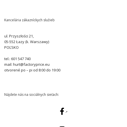
Kancelária zákazníckych služieb
ul. Przyszłości 21,
05-552 Łazy (k. Warszawy)
POĽSKO
tel.: 601 547 740
mail: hurt@factoryprice.eu
otvorené po – pi od 8:00 do 19:00
Nájdete nás na sociálnych sieťach: