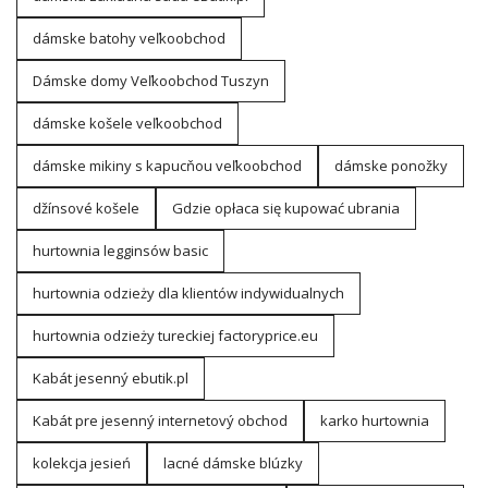
dámske batohy veľkoobchod
Dámske domy Veľkoobchod Tuszyn
dámske košele veľkoobchod
dámske mikiny s kapucňou veľkoobchod
dámske ponožky
džínsové košele
Gdzie opłaca się kupować ubrania
hurtownia legginsów basic
hurtownia odzieży dla klientów indywidualnych
hurtownia odzieży tureckiej factoryprice.eu
Kabát jesenný ebutik.pl
Kabát pre jesenný internetový obchod
karko hurtownia
kolekcja jesień
lacné dámske blúzky