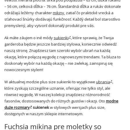
veľkosť meraná plochá: šírka pod podpazuší – 65 cm, dĺžka rukávu
– 56 cm, celková dĺžka – 76 cm. Štandardná dĺžka a rukáv dokonale
odrážajú ležérny charakter
mikiny
, zatiaľ čo praktické vrecká a
sťahovací šnúrky dodávajú funkčnosť. Každý detail bol starostlivo
premyslený, aby vytvoril dokonalý produkt pre vás.
Ak máte záujem o iné módy
sukienki
, które sprawią, że Twoja
garderoba będzie jeszcze bardziej stylowa, koniecznie odwiedź
naszą stronę. Znajdziesz tam szeroki wybór ubrań na każdą
okazję, które połączą wygodę z najnowszymi trendami. Ta bluza to
doskonały wybór na każdą okazję – nie zwlekaj, zainspiruj się
nowoczesnym stylem!
W aktualnej modzie plus size sukienki to wyjątkowe
ubrania
,
które zyskują szczególne uznanie, oferując nie tylko styl, ale
również wygodę. W naszej kolekcji znajdziesz różnorodność
fasonów, dostosowanych do różnych gustów i okazji. Oto
modne
duże rozmiary
sukienek
w stylowych wersjach plus size,
dostępnych w naszym sklepie internetowym.
Fuchsia mikina pre moletky so