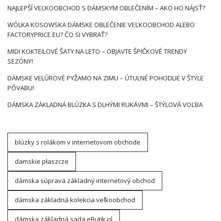
NAJLEPŠÍ VEĽKOOBCHOD S DÁMSKYM OBLEČENÍM – AKO HO NÁJSŤ?
WÓLKA KOSOWSKA DÁMSKE OBLEČENIE VEĽKOOBCHOD ALEBO
FACTORYPRICE.EU? ČO SI VYBRAŤ?
MIDI KOKTEILOVÉ ŠATY NA LETO – OBJAVTE ŠPIČKOVÉ TRENDY
SEZÓNY!
DÁMSKE VELÚROVÉ PYŽAMO NA ZIMU – ÚTULNÉ POHODLIE V ŠTÝLE
PÔVABU!
DÁMSKA ZÁKLADNÁ BLÚZKA S DLHÝMI RUKÁVMI – ŠTÝLOVÁ VOĽBA
blúzky s rolákom v internetovom obchode
damskie płaszcze
dámska súprava základný internetový obchod
dámska základná kolekcia veľkoobchod
dámska základná sada eButik.pl