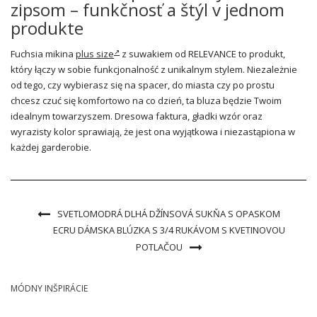
zipsom – funkčnosť a štýl v jednom
produkte
Fuchsia mikina
plus size
z suwakiem od RELEVANCE to produkt,
który łączy w sobie funkcjonalność z unikalnym stylem. Niezależnie
od tego, czy wybierasz się na spacer, do miasta czy po prostu
chcesz czuć się komfortowo na co dzień, ta bluza będzie Twoim
idealnym towarzyszem. Dresowa faktura, gładki wzór oraz
wyrazisty kolor sprawiają, że jest ona wyjątkowa i niezastąpiona w
każdej garderobie.
SVETLOMODRÁ DLHÁ DŽÍNSOVÁ SUKŇA S OPASKOM
ECRU DÁMSKA BLÚZKA S 3/4 RUKÁVOM S KVETINOVOU
POTLAČOU
MÓDNY INŠPIRÁCIE